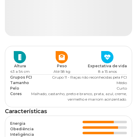
Altura
Peso
Expectativa de vida
43 a 54 cm
Até 58 kg
8 a 15 anos
Grupos FCI
Grupo 11 - Raças não reconhecidas pela FCI
Tamanho
Médio
Pelo
Curto
Cores
Malhado, castanho, preto e branco, prata, azul, creme,
vermelho e marrom acinzentado.
Características
Energia
Obediência
Inteligência