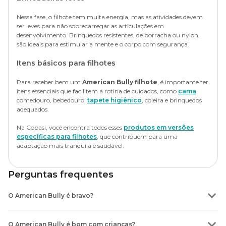
ortopédicos.
Nessa fase, o filhote tem muita energia, mas as atividades devem
Para evitar riscos, é fundamental respeitar as porções
ser leves para não sobrecarregar as articulações em
recomendadas pelo veterinário, limitar petiscos e manter uma
desenvolvimento. Brinquedos resistentes, de borracha ou nylon,
rotina de exercícios adequada.
são ideais para estimular a mente e o corpo com segurança.
Cuidados veterinários
Itens básicos para filhotes
Além dos
check-ups anuais
, é importante realizar exames
Para receber bem um
American Bully filhote
, é importante ter
ortopédicos e cardíacos com regularidade, já que a raça pode
itens essenciais que facilitem a rotina de cuidados, como
cama
,
apresentar predisposição a problemas nas articulações e no
comedouro, bebedouro,
tapete higiênico
, coleira e brinquedos
coração.
adequados.
Vermífugos, antipulgas e carrapaticidas
Na Cobasi, você encontra todos esses
produtos em versões
específicas para filhotes
, que contribuem para uma
Outro ponto essencial para o bem-estar da raça é a prevenção
adaptação mais tranquila e saudável.
contra parasitas. O American Bully deve seguir o
protocolo de
vermifugação
indicado pelo veterinário, garantindo proteção
contra vermes intestinais e o perigoso verme do coração.
Perguntas frequentes
No caso de pulgas e carrapatos, o uso de
antiparasitários
ajuda a
proteger contra coceiras, alergias e doenças transmitidas por esses
O American Bully é bravo?
vetores. O controle regular é indispensável para evitar
complicações graves.
O American Bully não é um cachorro bravo e agressividade não faz
parte de suas características. Pelo contrário, é uma raça dócil, gentil e
O American Bully é bom com crianças?