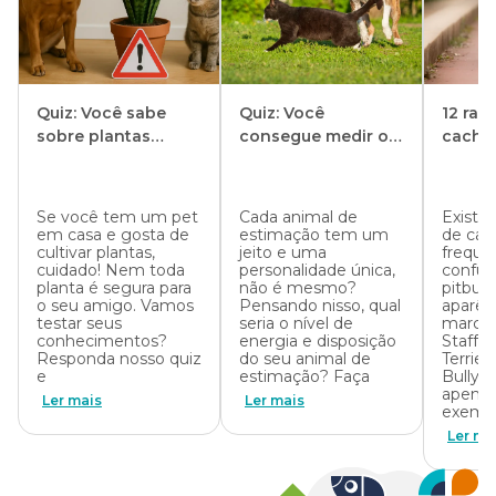
Quiz: Você sabe
Quiz: Você
12 raç
sobre plantas
consegue medir o
cacho
tóxicas para cães e
nível de energia do
parec
gatos?
seu pet?
pitbull
Se você tem um pet
Cada animal de
Existem
em casa e gosta de
estimação tem um
de cac
cultivar plantas,
jeito e uma
frequ
cuidado! Nem toda
personalidade única,
confun
planta é segura para
não é mesmo?
pitbull
o seu amigo. Vamos
Pensando nisso, qual
aparên
testar seus
seria o nível de
marcan
conhecimentos?
energia e disposição
Staffor
Responda nosso quiz
do seu animal de
Terrier
e
estimação? Faça
Bully e
apenas
Ler mais
Ler mais
exempl
Ler ma