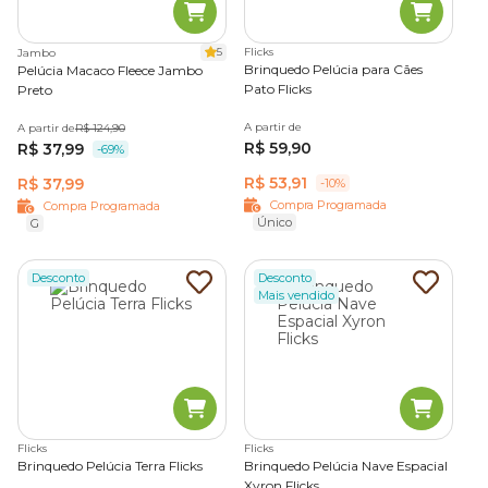
5
Flicks
Jambo
Brinquedo Pelúcia para Cães
Pelúcia Macaco Fleece Jambo
Pato Flicks
Preto
A partir de
A partir de
R$ 124,90
R$ 59,90
R$ 37,99
-69%
R$ 53,91
R$ 37,99
-10%
Compra Programada
Compra Programada
Único
G
Desconto
Desconto
Mais vendido
Flicks
Flicks
Brinquedo Pelúcia Terra Flicks
Brinquedo Pelúcia Nave Espacial
Xyron Flicks