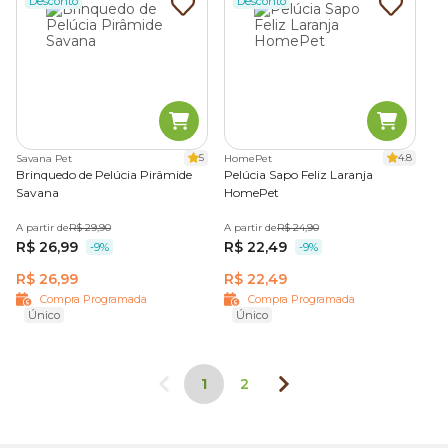
Desconto
Desconto
5
4.8
Savana Pet
HomePet
Brinquedo de Pelúcia Pirâmide
Pelúcia Sapo Feliz Laranja
Savana
HomePet
A partir de
R$ 29,90
A partir de
R$ 24,90
R$ 26,99
R$ 22,49
-9%
-9%
R$ 26,99
R$ 22,49
Compra Programada
Compra Programada
Único
Único
1
2