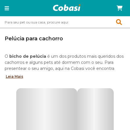
Pelúcia para cachorro
O
bicho de pelúcia
é um dos produtos mais queridos dos
cachorros e alguns pets até dormem com o seu. Para
presentear o seu amigo, aqui na Cobasi você encontra
ursinhos, macaquinhos, sapinhos e outros brinquedos, que
Leia Mais
são seguros e garantem a alegria do seu pet. Confira!
Por que cachorro gosta de pelúcia?
Macias, gostosas de morder, peludinhas e aconchegantes.
Esses são só alguns motivos pelos quais os pets adoram
bichinhos de pelúcia para cachorro! Muitos cães dormem
com o brinquedo e até o tornam como um verdadeiro
amigo.