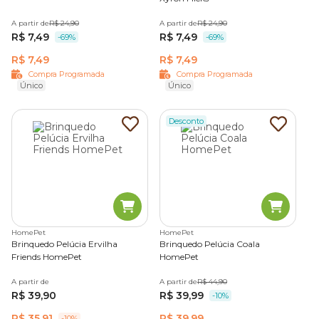
A partir de
R$ 24,90
A partir de
R$ 24,90
R$ 7,49
R$ 7,49
-69%
-69%
R$ 7,49
R$ 7,49
Compra Programada
Compra Programada
Único
Único
Desconto
HomePet
HomePet
Brinquedo Pelúcia Ervilha
Brinquedo Pelúcia Coala
Friends HomePet
HomePet
A partir de
A partir de
R$ 44,90
R$ 39,90
R$ 39,99
-10%
R$ 35,91
R$ 39,99
-10%