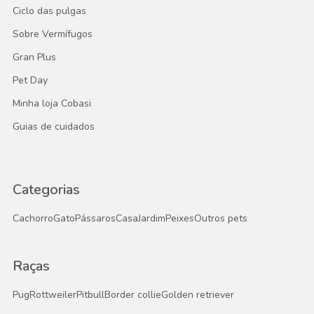
Ciclo das pulgas
Sobre Vermífugos
Gran Plus
Pet Day
Minha loja Cobasi
Guias de cuidados
Categorias
Cachorro
Gato
Pássaros
Casa
Jardim
Peixes
Outros pets
Raças
Pug
Rottweiler
Pitbull
Border collie
Golden retriever