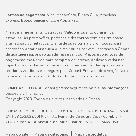
Formas de pagamento:
Visa, MasterCard, Diners Club, American
Express; Boleto bancário; Elo e Apple Pay.
* Imagens meramente ilustrativas. Válido enquanto durarem os
estoques. As promoções, parcerias e descontos contidos em nosso
site não são cumulativos. Diante de duas ou mais promoções, será
necessário optar por aquela que melhor lhe convém, isentando a Cobasi
de qualquer responsabilidade nesse sentido. Preços e condições de
pagamento exclusivos para compras via internet, podendo variar nas
lojas físicas. Todas as regras e promoções são válidas apenas para
produtos vendidos e entregues pela Cobasi. Em caso de divergência de
valores no site, o valor válido é o do carrinho de compras.
COMPRA SEGURA. A Cobasi garante segurança para suas informações
pessoais e financeiras.
Copyright 2023. Todos os direitos reservados à Cobasi.
COBASI COMÉRCIO DE PRODUTOS BÁSICOS E INDUSTRIALIZADOS S.A.
CNPJ 53.153.938/0016-94 - Av. Fernando Cerqueira César Coimbra, nº
210, Galpão A - Alphaville Industrial, Barueri - SP CEP: 06465-060
Mapa do site
Mapa de categorias
Mapa de produtos