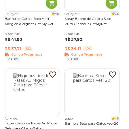
4.5
2.5
CatMyPet
CatMyPet
Banho de Gato a Seco Anti
Spray Banho de Gato a Seco
Alérgico Alergicat Cat My Pet
Puro Glamour CatMyPet
A partir de
A partir de
R$ 41,90
R$ 37,90
R$ 37,71
R$ 34,11
-10%
-10%
Compra Programada
Compra Programada
250 ml
250 ml
Au Migos
4.5
Vet20
Higienizador de Patas Au.Migos
Banho a Seco para Gatos Vet+20
Pets para Cães e Gatos