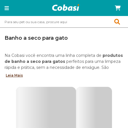
Banho a seco para gato
Na Cobasi você encontra uma linha completa de
produtos
de banho a seco para gatos
perfeitos para uma limpeza
rápida e prática, sem a necessidade de enxágue. São
soluções especialmente indicadas para higienizar regiões
Leia Mais
específicas como patas e outras áreas que possam
Conheça as soluções de banho a seco para gatos:
acumular sujeira ou odores.
Banho a Seco Pet Clean
De uma forma suave sem agredir a pele do gato, a Pet
Clean conta com produtos indicados para dar banho seco
em gato, que limpam, perfumam, hidratam e deixam os
pelos do seu gato mais sedosos.