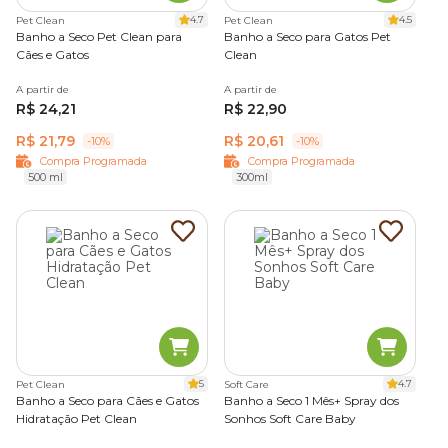
para evitar a proliferação de fungos e bactérias, como
4.7
4.5
Pet Clean
Pet Clean
Banho a Seco Pet Clean para
Banho a Seco para Gatos Pet
também evitar ressecamento e rachaduras nas patas. Além
Cães e Gatos
Clean
de ser produtos que podem ser levados na bolsa ou
mochila, que ajudam a manter as patinhas do seu amigo
A partir de
A partir de
limpas e saudáveis em qualquer lugar.
R$ 24,21
R$ 22,90
Banho a seco para gato com preço baixo é na
Cobasi
R$ 21,79
R$ 20,61
-10%
-10%
Compra Programada
Compra Programada
500 ml
300ml
Na Cobasi, você encontra tudo o que é essencial para
cuidar da
higiene e limpeza
do seu pet, como
produtos
para dar banho a seco em gato com preços
imperdíveis. Aproveite a nossa
compra programada
e
agende a entrega do pedido para quando quiser!
5
4.7
Pet Clean
Soft Care
Banho a Seco para Cães e Gatos
Banho a Seco 1 Mês+ Spray dos
Hidratação Pet Clean
Sonhos Soft Care Baby