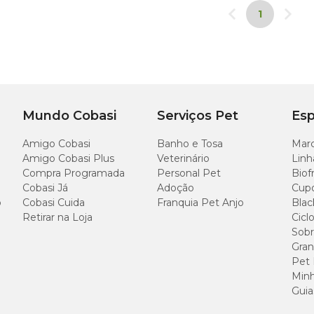
ulo de sujeiras que podem atrair parasitas danosos à saúde do pe
1
Mundo Cobasi
Serviços Pet
Esp
Amigo Cobasi
Banho e Tosa
Marc
Amigo Cobasi Plus
Veterinário
Linh
Compra Programada
Personal Pet
Biof
Cobasi Já
Adoção
Cup
o
Cobasi Cuida
Franquia Pet Anjo
Blac
Retirar na Loja
Cicl
Sobr
Gran
Pet
Minh
Guia