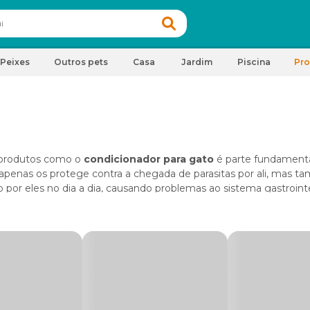
Peixes
Outros pets
Casa
Jardim
Piscina
Pr
m produtos como o
condicionador para gato
é parte fundament
ão apenas os protege contra a chegada de parasitas por ali, mas 
 por eles no dia a dia, causando problemas ao sistema gastrointe
s eficazes de condicionadores voltados às mais diversas situaç
am projetados para não necessitar de enxágua, algo que os torn
 condicionador para gato, bem como poder escolher entre as no
lidade Cobasi. Venha conosco!