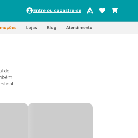
Entre ou cadastre-se
omoções
Lojas
Blog
Atendimento
al do
também
stinal.
ões de
a
ssas