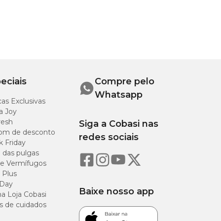
t.
eciais
Compre pelo
Whatsapp
as Exclusivas
a Joy
resh
Siga a Cobasi nas
om de desconto
redes sociais
k Friday
o das pulgas
e Vermífugos
 Plus
 Day
Baixe nosso app
a Loja Cobasi
s de cuidados