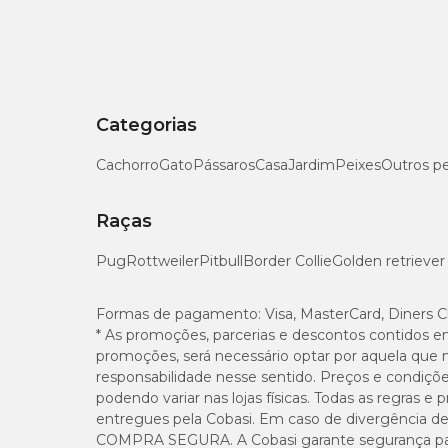
Categorias
Cachorro
Gato
Pássaros
Casa
Jardim
Peixes
Outros p
Raças
Pug
Rottweiler
Pitbull
Border Collie
Golden retriever
Formas de pagamento:
Visa, MasterCard, Diners C
* As promoções, parcerias e descontos contidos e
promoções, será necessário optar por aquela que 
responsabilidade nesse sentido. Preços e condiçõ
podendo variar nas lojas físicas. Todas as regras 
entregues pela Cobasi. Em caso de divergência de v
COMPRA SEGURA. A Cobasi garante segurança para 