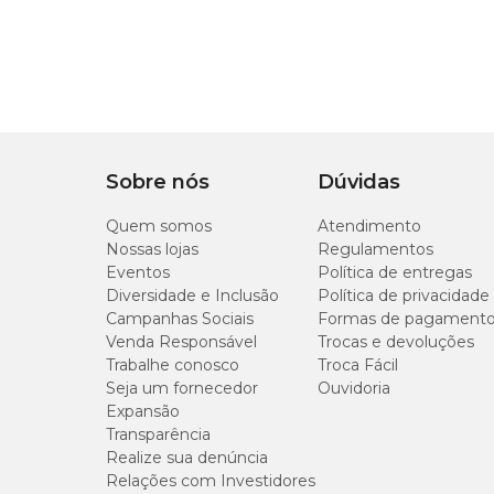
como limpar a região das orelhas, evitando o acúm
Sobre nós
Dúvidas
Quem somos
Atendimento
Nossas lojas
Regulamentos
Eventos
Política de entregas
Diversidade e Inclusão
Política de privacidade
Campanhas Sociais
Formas de pagament
Venda Responsável
Trocas e devoluções
Trabalhe conosco
Troca Fácil
Seja um fornecedor
Ouvidoria
Expansão
Transparência
Realize sua denúncia
Relações com Investidores