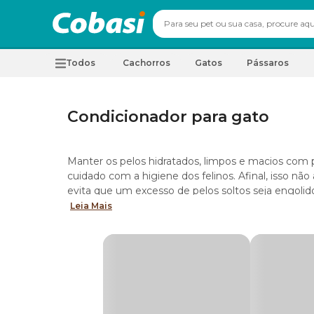
Todos
Cachorros
Gatos
Pássaros
Condicionador para gato
Manter os pelos hidratados, limpos e macios co
cuidado com a higiene dos felinos. Afinal, isso n
evita que um excesso de pelos soltos seja engolido
Pensando nisso, a indústria pet desenvolveu opçõe
Leia Mais
limpeza. Alguns desses produtos, por exemplo, for
escolhas ideais para o
banho a seco
.
Nesta página, você vai conhecer a importância do
diversas opções de produtos chancelados pela qua