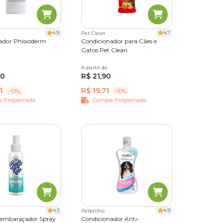
chinhos,
4.9
4.7
Pet Clean
ador Phisioderm
Condicionador para Cães e
tes na
Gatos Pet Clean
500 ml
A partir de
700 ml
ne de
90
R$ 21,90
1
R$ 19,71
-10%
-10%
a Programada
Compra Programada
o não
 chance
. O
rada.
e a
 do
4.3
4.9
Petbrilho
sembaraçador Spray
Condicionador Anti-