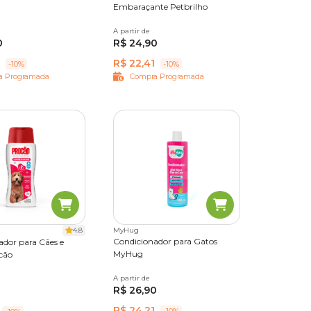
Embaraçante Petbrilho
 pelos
A partir de
500 ml
0
R$ 24,90
R$ 22,41
-10%
-10%
, o que
a Programada
Compra Programada
nicos a
ssam ser
ção mais
4.8
MyHug
Condicionador para Gatos
ador para Cães e
MyHug
cão
pelagem,
A partir de
500 ml
R$ 26,90
R$ 24,21
-10%