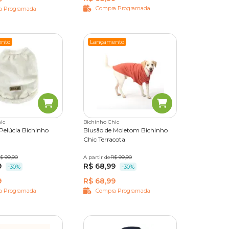
Compra Programada
a Programada
to
nto
Lançamento
uita
ic
Bichinho Chic
peças são
Pelúcia Bichinho
Blusão de Moletom Bichinho
Chic Terracota
o de
$ 99,90
M
G
A partir de
PP
P
R$ 99,90
M
G
9
R$ 68,99
-30%
-30%
l no
9
R$ 68,99
a Programada
Compra Programada