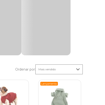
 tempo
rno.
s raios
ões,
Ordenar por
:
s gatos.
seu
Lançamento
m ter