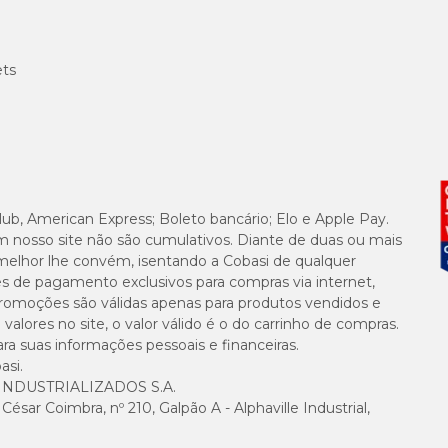
contra tudo o que é essencial para o seu
gato
, como tocas, cami
 Não perca!
ets
ato
 que a de cães, pois muitos felinos têm resistência ao uso de r
lub, American Express; Boleto bancário; Elo e Apple Pay.
ção do pet, ajustando a introdução das roupas aos poucos.
m nosso site não são cumulativos. Diante de duas ou mais
melhor lhe convém, isentando a Cobasi de qualquer
es de pagamento exclusivos para compras via internet,
e promoções são válidas apenas para produtos vendidos e
alores no site, o valor válido é o do carrinho de compras.
evido ao desconforto causado por movimentos restritos ou peças
suas informações pessoais e financeiras.
asi.
NDUSTRIALIZADOS S.A.
adequado, sem prejudicar a mobilidade do gato. Se a resistênci
sar Coimbra, nº 210, Galpão A - Alphaville Industrial,
nária para encontrar alternativas para as necessidades do seu pet.