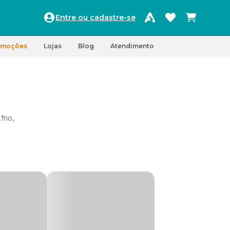
Entre ou cadastre-se
omoções
Lojas
Blog
Atendimento
rio,
pas para
a
tar.