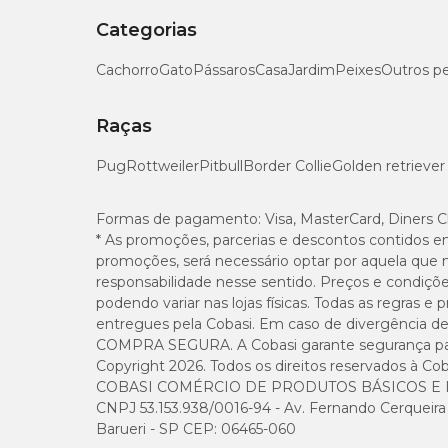
Além disso, no pet shop online da Cobasi, você en
Categorias
acessórios de alimentos, brinquedos e muito mais.
Cachorro
Gato
Pássaros
Casa
Jardim
Peixes
Outros p
Perguntas Frequentes sobre roupa para g
Raças
A adaptação de cães e gatos é igual?
Pug
Rottweiler
Pitbull
Border Collie
Golden retriever
A adaptação de gatos pode ser mais desafiadora do
Formas de pagamento:
Visa, MasterCard, Diners C
responsável precisa ser paciente e observar a rea
* As promoções, parcerias e descontos contidos e
promoções, será necessário optar por aquela que 
Meu pet não gosta de roupas. O que fazer?
responsabilidade nesse sentido. Preços e condiçõ
podendo variar nas lojas físicas. Todas as regras 
entregues pela Cobasi. Em caso de divergência de v
Alguns felinos podem resistir ao uso de roupas d
COMPRA SEGURA. A Cobasi garante segurança para 
desconfortáveis.
Copyright 2026. Todos os direitos reservados à Cob
COBASI COMÉRCIO DE PRODUTOS BÁSICOS E I
Certifique-se de escolher uma roupa com o ajuste 
CNPJ 53.153.938/0016-94 - Av. Fernando Cerqueira Cé
continuar, não insista, e procure orientação veteri
Barueri - SP CEP: 06465-060