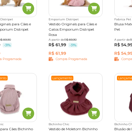
tável.
asacos, são fundamentais para proporcionar o isolamento térmic
istripet
Emporium Distripet
Fabrica Pet
rtável e sem restringir seus movimentos.
iginals para Cães e
Vestido Originals para Cães e
Blusa Mate
porium Distripet
Gatos Emporium Distripet
Pet
Rosa
R$ 89,90
M
G
GG
A partir de
P
M
R$ 89,90
G
GG
A partir de
PP
P
R
9
R$ 61,99
R$ 54,9
-31%
-31%
omo Natal e Halloween, ou até para qualquer evento que mereça
9
R$ 61,99
R$ 54,9
a Programada
Compra Programada
Compr
e da diversão de forma charmosa, sem atrapalhar a rotina ou inte
atalino, o gato poderá se divertir enquanto brilha nas comemor
ento
Lançamento
Lançame
 feitas com tecidos leves e respiráveis, ideais para manter o gat
externos com temperaturas elevadas.
hic
Bichinho Chic
Bichinho Ch
 para Cães Bichinho
Vestido de Moletom Bichinho
Blusão de