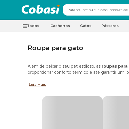
Todos
Cachorros
Gatos
Pássaros
Roupa para gato
Além de deixar o seu pet estiloso, as
roupas para
proporcionar conforto térmico e até garantir um lo
Na Cobasi, a coleção de roupas para gatos reúne o
Leia Mais
o inverno, fantasias temáticas, acessórios de moda
recuperação após a castração.
Cada
roupinha para gato
é desenvolvida com ajus
Descubra como escolher o item ideal para o seu fe