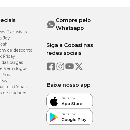
as
entar
eciais
Compre pelo
Whatsapp
as Exclusivas
sabão
 mais
a Joy
resh
Siga a Cobasi nas
om de desconto
e
redes sociais
k Friday
o das pulgas
e Vermífugos
 Plus
 Day
Baixe nosso app
a Loja Cobasi
roupa
s de cuidados
eitas
umidade,
 Escolha