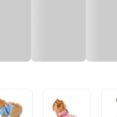
ender a necessidades específicas, como proteção contra o frio,
s-cirúrgica.
gatos são:
m curta ou sem pelo, como o Sphynx, ou gatos que ficam mais
upas para manter a temperatura corporal estável durante o inve
 sem pelos podem se beneficiar de roupas para proteção contra o
empo ao ar livre.
as cirúrgicas específicas, que ajudam na recuperação após operaç
a e impedir que o gato fique lambendo a ferida.
upas pet fashion
que atendem às necessidades específicas do
as para diferentes climas e ocasiões.
permitem que o pet participe da diversão, mas sempre mantendo 
 a mobilidade.
m pelo, como os Sphynx, ou gatos mais velhos e filhotes, pode