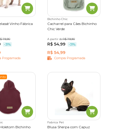
o
Bichinho Chic
lassê Vinho Fábrica
Cacharrel para Cães Bichinho
Chic Verde
$ 79,90
M
G
GG
A partir de
PP
P
R$ 79,90
M
G
9
R$ 54,99
-31%
-31%
 um
9
R$ 54,99
a Programada
Compra Programada
rferir na
ações!
nto
o
ic
Fabrica Pet
 Moletom Bichinho
Blusa Sherpa com Capuz