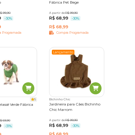
o
Fábrica Pet Bege
da e
$ 99,90
M
G
A partir de
PP
P
R$ 99,90
M
G
GG
9
R$ 68,99
-30%
-30%
9
R$ 68,99
a
a Programada
Compra Programada
Lançamento
colhas.
5
Bichinho Chic
rcante o
Jardineira para Cães Bichinho
lassê Verde Fábrica
Chic Marrom
A partir de
PP
P
R$ 99,90
M
G
$ 59,90
M
G
GG
eu gato!
R$ 68,99
9
-30%
-31%
R$ 68,99
9