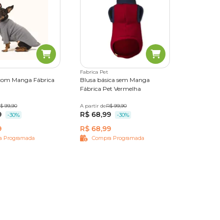
to,
tos
il de
Fabrica Pet
com Manga Fábrica
Blusa básica sem Manga
Fábrica Pet Vermelha
$ 99,90
M
G
GG
A partir de
PP
P
R$ 99,90
M
G
GG
9
R$ 68,99
-30%
-30%
omo
9
R$ 68,99
a Programada
Compra Programada
nem
ossível
enha o
ilitar a
, vá