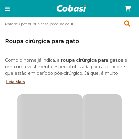
Roupa cirúrgica para gato
Como o nome já indica, a
roupa cirúrgica para gatos
é
uma uma vestimenta especial utilizada para auxiliar pets
que estão em período pós-cirúrgico. Já que, é muito
comum que os felinos precisem de cuidados específicos
Leia Mais
quando passam por qualquer tipo de operação, como a
castração, por exemplo.
Para que serve a roupa cirúrgica para gato?
De maneira geral, a
roupinha cirúrgica para gato
tem a
função de proteger os ferimentos do seu pet que estão
sendo tratados ou no processo de cicatrização. Portanto,
essa vestimenta é indicada para evitar lambidas, mordidas e
arranhões que podem infeccionar a área onde a cirurgia foi