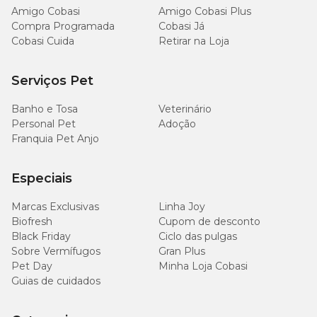
mais produzidos são para as fêmeas por questões da
Amigo Cobasi
Amigo Cobasi Plus
anatomia do animal. Ainda assim, existem os modelos para
Compra Programada
Cobasi Já
machos também.
Cobasi Cuida
Retirar na Loja
Onde comprar roupa cirúrgica para gato?
Serviços Pet
Banho e Tosa
Veterinário
Na Cobasi, você encontra tudo o que é essencial para a vida
Personal Pet
Adoção
dos seus amiguinhos
gatos
como
medicamentos
e
Franquia Pet Anjo
roupas cirúrgicas com melhores preços
. Aproveite as
nossas promoções e garanta tudo o que é essencial para a
recuperação do seu pet.
Especiais
Marcas Exclusivas
Linha Joy
Biofresh
Cupom de desconto
Black Friday
Ciclo das pulgas
Sobre Vermífugos
Gran Plus
Pet Day
Minha Loja Cobasi
Guias de cuidados