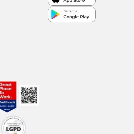
 para
al, os
ão.
minada e