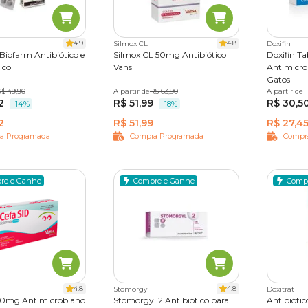
como
antibiótico para infecção urinária em gato e antibiótic
4.9
4.8
Silmox CL
Doxifin
Biofarm Antibiótico e
Silmox CL 50mg Antibiótico
Doxifin T
ico
Vansil
Antimicro
Gatos
rimidos
R$ 49,90
A partir de
10 comprimidos
R$ 63,90
A partir de
14 compr
os de infecções causadas por bactérias anaeróbicas e certos pr
2
R$ 51,99
R$ 30,5
-14%
-18%
2
R$ 51,99
R$ 27,4
a Programada
Compra Programada
Compr
para o cuidado com doenças periodontais e o combate a certos
re e Ganhe
Compre e Ganhe
Comp
tro capaz de eliminar uma grande variedade de bactérias.
co para infecção de pele em gato
, atuando, também, em qua
4.8
4.8
Stomorgyl
Doxitrat
como antibiótico para
gato urinando sangue
, uma vez que ajuda
110mg Antimicrobiano
Stomorgyl 2 Antibiótico para
Antibióti