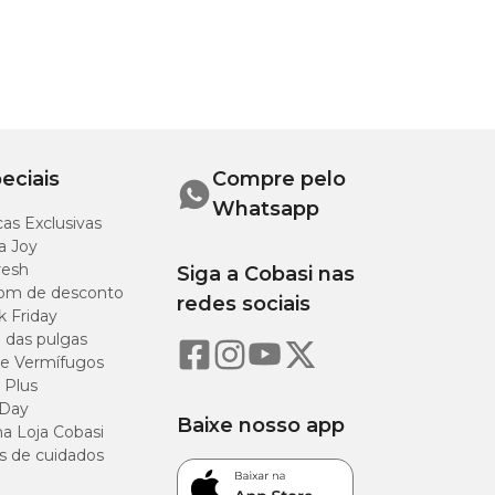
eciais
Compre pelo
Whatsapp
as Exclusivas
a Joy
resh
Siga a Cobasi nas
a,
om de desconto
redes sociais
k Friday
o das pulgas
e Vermífugos
 Plus
 Day
ra
Baixe nosso app
a Loja Cobasi
s de cuidados