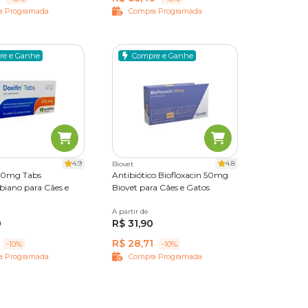
ação
a Programada
Compra Programada
itam
re e Ganhe
Compre e Ganhe
ões
 de dor
4.9
4.8
Biovet
s na
00mg Tabs
Antibiótico Biofloxacin 50mg
biano para Cães e
Biovet para Cães e Gatos
imidos
A partir de
10 comprimidos
0
R$ 31,90
R$ 28,71
-10%
-10%
ão
a Programada
Compra Programada