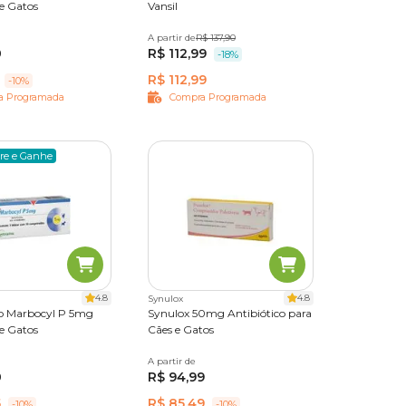
e Gatos
Vansil
imidos
A partir de
10 comprimidos
R$ 137,90
0
R$ 112,99
-18%
R$ 112,99
-10%
le em
a Programada
Compra Programada
o
re e Ganhe
, a
4.8
4.8
Synulox
co Marbocyl P 5mg
Synulox 50mg Antibiótico para
iares e
e Gatos
Cães e Gatos
imidos
A partir de
10 comprimidos
 e
0
R$ 94,99
5
R$ 85,49
-10%
-10%