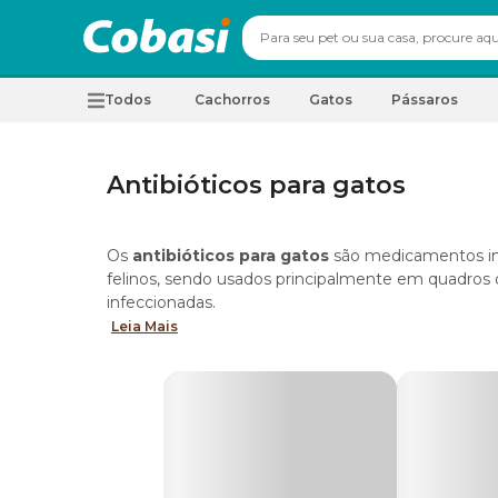
Todos
Cachorros
Gatos
Pássaros
Antibióticos para gatos
Os
antibióticos para gatos
são medicamentos ind
felinos, sendo usados principalmente em quadros de 
infeccionadas.
Leia Mais
A administração, dosagem e duração do tratament
veterinário e seguidas à risca — já que o uso ind
bacteriana.
Na Cobasi, você encontra uma
seleção completa
principais dúvidas sobre a categoria a seguir!