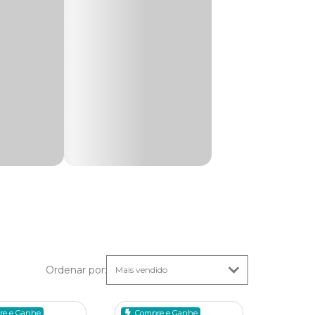
enças.
m costuma
Ordenar por
:
o de ação.
o para
re e Ganhe
Compre e Ganhe