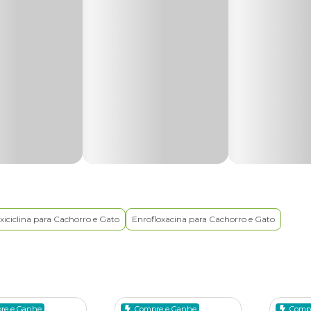
tos
para gatos
se dividem em dois grandes grupos:
 combater bactérias infecciosas, independente do estágio das do
ultiplicação de micro-organismos, o que é essencial para evitar a
 no sucesso do tratamento do felino. Por isso, apenas o médico-
ra cada caso.
critos na rotina veterinária e entenda em quais situações cada u
xiciclina para Cachorro e Gato
Enrofloxacina para Cachorro e Gato
que pertence à classe das penicilinas e possui um amplo espectr
 tratamento de infecções respiratórias, urinárias, e de pele quant
re e Ganhe
Compre e Ganhe
Comp