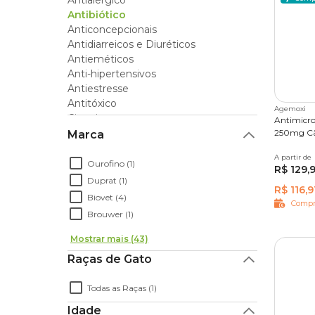
Antialérgico
infecções de ouvido em gatos
.
Antibiótico
Anticoncepcionais
Antidiarreicos e Diuréticos
Doxiciclina
Antieméticos
Anti-hipertensivos
A doxiciclina é um tipo de antibiótico bastante ut
Antiestresse
geralmente associadas à
conjuntivite felina
.
Antitóxico
Agemoxi
Cicatrizantes
Antimicr
O medicamento também pode ser indicado em casos 
Expectorante
250mg Cã
Marca
Floral
A partir de
10 comp
Dermatite
Clindamicina
Ourofino (1)
R$ 129,
Homeopáticos
Duprat (1)
R$ 116,9
Otológicos
Biovet (4)
A clindamicina é um antibiótico indicado principalm
Compr
Tratamento para os Olhos
usado em terapias odontológicas felinas.
Brouwer (1)
Probióticos
Regenerador Articular
Mostrar mais (43)
Cefalexina
Regulador de Cio
Raças de Gato
Sarnicidas e Ectoparasitas
Vermífugo
A cefalexina é um remédio de amplo espectro mu
Todas as Raças (1)
Vitaminas e Suplementos
em felinos
.
Acessórios de Saúde
Idade