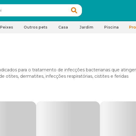
Peixes
Outros pets
Casa
Jardim
Piscina
Pr
icados para o tratamento de infecções bacterianas que ating
otites, dermatites, infecções respiratórias, cistites e feridas
o com antibióticos felinos devem ser sempre definidas por um
iscriminado dos remédios pode mascarar doenças e favorecer a res
 de antibióticos para gatos com descontos especiais
. Tire