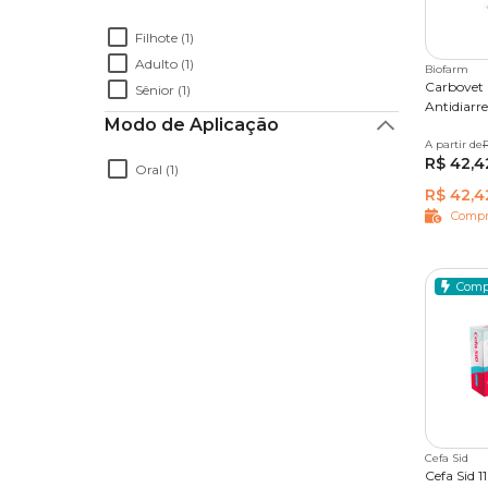
Roupas Pós-Cirúrgica e Aliviadoras de
O medicamento também funciona muito bem 
Dores
Filhote (1)
infecção respiratória em gato
.
Outros Medicamentos
Adulto (1)
Biofarm
Coleira Antipulgas
Carbovet 
Sênior (1)
Metronidazol
Antidiarre
Modo de Aplicação
A partir de
20 comp
O metronidazol é um antibiótico prescrito em cas
R$ 42,4
Oral (1)
gastrointestinais.
R$ 42,4
Compr
Além disso, o remédio costuma ser recomendado 
protozoários, como a
Giardia
.
Comp
Enrofloxacina para gatos
A enrofloxacina é um medicamento de amplo espec
O remédio costuma ser prescrito como
antibióti
infecções respiratórias, sanguíneas e cirúrgicas.
Cefa Sid
Em alguns casos, a enrofloxacina é recomendada 
Cefa Sid 