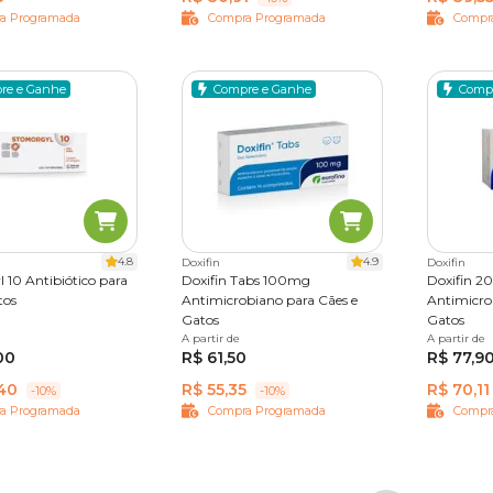
r conforme a aceitação do pet — mas deve sempre seguir a orient
a Programada
Compra Programada
Compr
a administração, especialmente para filhotes ou gatos que não ace
re e Ganhe
Compre e Ganhe
Comp
em quadros de infecção externa, como dermatites, feridas ou les
em infecções oculares, como conjuntivites bacterianas.
 um grande desafio, já que os
felinos costumam esconder sinais
4.8
4.9
Doxifin
Doxifin
rtamento, como
isolamento, redução do apetite e alteraçõe
 10 Antibiótico para
Doxifin Tabs 100mg
Doxifin 2
tos
Antimicrobiano para Cães e
Antimicro
o pet.
Gatos
Gatos
rimidos
A partir de
14 comprimidos
A partir de
12 compr
00
R$ 61,50
R$ 77,9
40
R$ 55,35
R$ 70,11
-10%
-10%
de infecções bacterianas em gatos, especialmente aquelas que n
a Programada
Compra Programada
Compr
nistrados nas seguintes ocasiões: