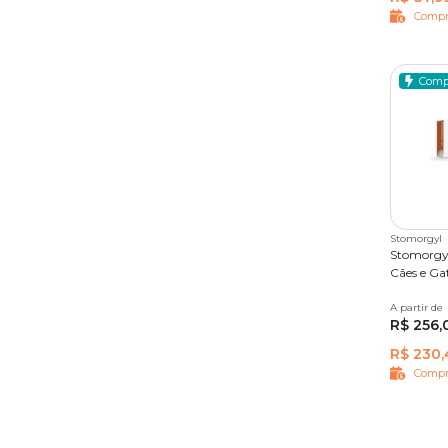
A escolha do tipo de antibiótico ideal pode varia
Compr
dada pelo veterinário.
Antibiótico em suspensão oral
: facilita 
comprimidos.
Perguntas Frequentes (FAQ)
Comp
Pomada antibiótica para gatos
: indicada 
localizadas.
Como saber se meu gato está doente?
Solução oftálmica antibiótica
: utilizada 
Identificar problemas de saúde em gatos pode ser
ou desconforto com maestria.
Stomorgyl
Por isso, mesmo pequenas mudanças de compo
Stomorgyl
Cães e Ga
higiene
, podem indicar que algo está errado com 
A partir de
20 Comp
Quando dar antibiótico para gato?
R$ 256,
R$ 230,
Os antibióticos são indicados para o tratamento 
Compr
costumam se resolver sozinhas.
Além disso, os antibióticos felinos podem ser admi