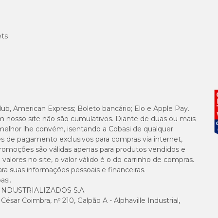
ets
lub, American Express; Boleto bancário; Elo e Apple Pay.
m nosso site não são cumulativos. Diante de duas ou mais
melhor lhe convém, isentando a Cobasi de qualquer
es de pagamento exclusivos para compras via internet,
e promoções são válidas apenas para produtos vendidos e
alores no site, o valor válido é o do carrinho de compras.
suas informações pessoais e financeiras.
asi.
NDUSTRIALIZADOS S.A.
sar Coimbra, nº 210, Galpão A - Alphaville Industrial,