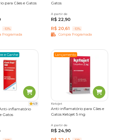
io para Cães e Gatos
Gatos
imidos
A partir de
10 comprimidos
0
R$ 22,90
R$ 20,61
-10%
-10%
a Programada
Compra Programada
re e Ganhe
Lançamento
4.9
Ketojet
Anti-inflamatório para Cães e
Anti-inflamatório
Gatos Ketojet 5 mg
e Gatos
A partir de
5 comprimidos
rimidos
R$ 24,90
0
R$ 22,41
-10%