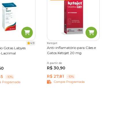
4.9
Ketojet
Anti-inflamatório para Cães e
rio Gotas Labyes
Gatos Ketojet 20 mg
o Lacrimal
A partir de
5 comprimidos
R$ 30,90
50
R$ 27,81
45
-10%
-10%
Compra Programada
a Programada