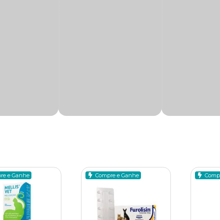
os variados. Porém, de maneira geral, os tipos de
anti-inflamat
ão, febre e doenças autoimunes. Conheça algumas opções disponí
ncípio ativo a substância meloxicam é ideal para o tratamento 
squelético. Os medicamentos dessa classe, possuem propriedad
sona
tória e antialérgica. Os
anti-inflamatórios felinos
dessa categ
a pele do seu pet e doenças autoimunes como, por exemplo, ane
re e Ganhe
Compre e Ganhe
Comp
m médico-veterinário antes de iniciar qualquer tratamento.