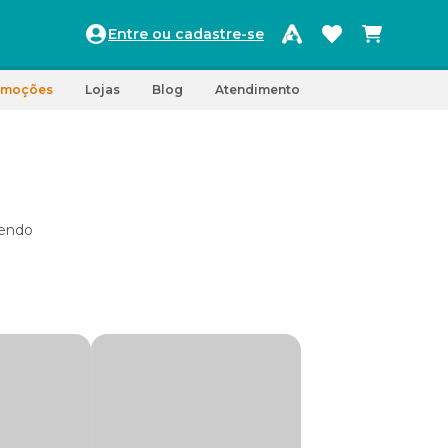
Entre ou cadastre-se
omoções
Lojas
Blog
Atendimento
rendo
do seu
co-