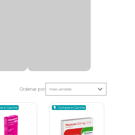
órios
veis na
de
es
Ordenar por
:
oria são
mia e
re e Ganhe
Compre e Ganhe