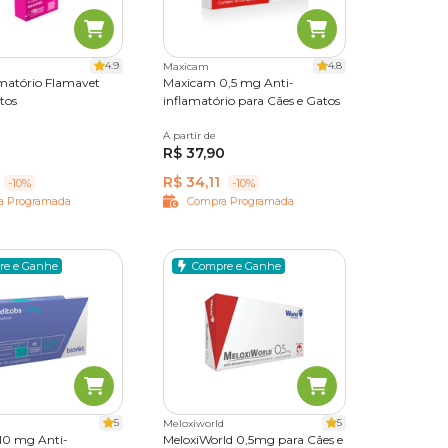
4.9
4.8
Maxicam
 Aqui
amatório Flamavet
Maxicam 0,5 mg Anti-
 felino
tos
inflamatório para Cães e Gatos
imidos
A partir de
10 comprimidos
R$ 37,90
R$ 34,11
-10%
-10%
a Programada
Compra Programada
re e Ganhe
Compre e Ganhe
5
5
Meloxiworld
 10 mg Anti-
MeloxiWorld 0,5mg para Cães e