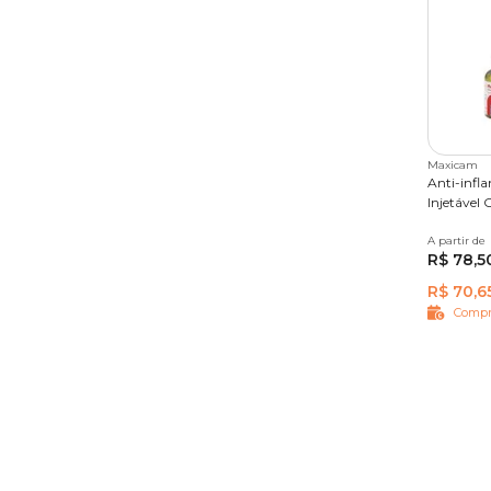
Maxicam
Anti-infl
Injetável 
A partir de
20 ml
R$ 78,5
R$ 70,6
Compr