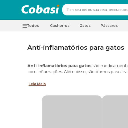
Todos
Cachorros
Gatos
Pássaros
Anti-inflamatórios para gatos
Anti-inflamatórios para gatos
são medicamentos 
com inflamações. Além disso, são ótimos para aliv
Leia Mais
Qual é o melhor anti-inflamatório para gat
O melhor
anti-inflamatório para gato filhote
, 
animal de estimação. Por isso, é essencial que a 
veterinário de confiança.
Tipos de anti-inflamatório para gatos