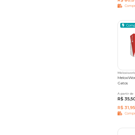
R$ 80,0
Compr
Comp
Meloxiworl
MeloxiWor
Gatos
A partir de
10 comp
R$ 35,5
R$ 31,95
Compr