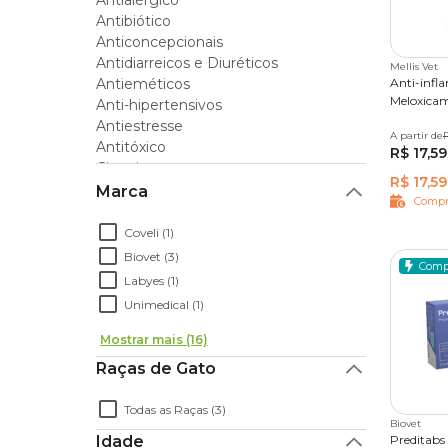
Antialérgico
Antibiótico
Anti-inflamatórios para gatos com o melho
Anticoncepcionais
Antidiarreicos e Diuréticos
Mellis Vet
Se você busca
anti-inflamatórios para gatos c
Antieméticos
Anti-infl
você encontra
medicamentos
e
itens de higie
Meloxicam
Anti-hipertensivos
em dia. Aproveite a
Compra Programada
e agend
Antiestresse
A partir de
10 comp
R
Antitóxico
R$ 17,59
Cicatrizantes
R$ 17,59
Expectorante
Marca
Compr
Floral
Dermatite
Coveli (1)
Homeopáticos
Biovet (3)
Comp
Otológicos
Labyes (1)
Tratamento para os Olhos
Unimedical (1)
Probióticos
Regenerador Articular
Mostrar mais (16)
Regulador de Cio
Raças de Gato
Sarnicidas e Ectoparasitas
Vermífugo
Todas as Raças (3)
Vitaminas e Suplementos
Biovet
Acessórios de Saúde
Idade
Preditabs