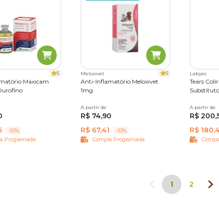
5
5
Meloxivet
Labyes
amatório Maxicam
Anti-Inflamatório Meloxivet
Tears Colí
Ourofino
1mg
Substitut
A partir de
10 comprimidos
A partir de
8 ml
0
R$ 74,90
R$ 200,
5
R$ 67,41
R$ 180,
-10%
-10%
a Programada
Compra Programada
Compr
1
2