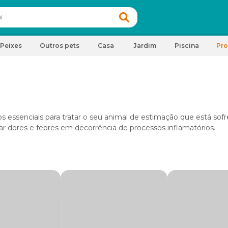
Peixes
Outros pets
Casa
Jardim
Piscina
Pr
essenciais para tratar o seu animal de estimação que está sof
iar dores e febres em decorrência de processos inflamatórios.
os?
adulto ou idoso é aquele que será capaz de restabelecer a saúde 
administração do remédio seja feita com a prescrição de um médi