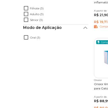
inflamató
Roupas Pós-Cirúrgica e Aliviadoras de
Dores
Filhote (3)
A partir de
10 comp
Outros Medicamentos
Adulto (3)
R$ 21,9
Coleira Antipulgas
Sênior (3)
R$ 19,71
Compr
Modo de Aplicação
Oral (3)
Comp
Onsior
Onsior 6m
para Gato
A partir de
6 compr
R$ 88,9