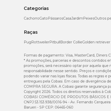
Categorias
Cachorro
Gato
Pássaros
Casa
Jardim
Peixes
Outros p
Raças
Pug
Rottweiler
Pitbull
Border Collie
Golden retriever
Formas de pagamento:
Visa, MasterCard, Diners C
* As promoções, parcerias e descontos contidos e
promoções, será necessário optar por aquela que 
responsabilidade nesse sentido. Preços e condiçõ
podendo variar nas lojas físicas. Todas as regras 
entregues pela Cobasi. Em caso de divergência de v
COMPRA SEGURA. A Cobasi garante segurança para 
Copyright 2026. Todos os direitos reservados à Cob
COBASI COMÉRCIO DE PRODUTOS BÁSICOS E I
CNPJ 53.153.938/0016-94 - Av. Fernando Cerqueira Cé
Barueri - SP CEP: 06465-060