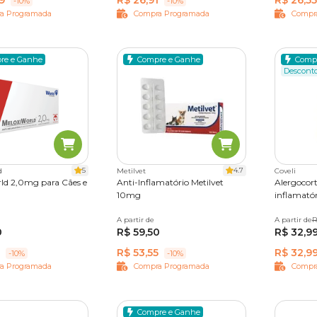
9
R$ 26,91
R$ 26,55
-10%
-10%
a Programada
Compra Programada
Compr
re e Ganhe
Compre e Ganhe
Comp
Descont
5
4.7
d
Metilvet
Coveli
ld 2,0mg para Cães e
Anti-Inflamatório Metilvet
Alergocort
10mg
inflamatór
rimidos
A partir de
10 comprimidos
A partir de
10 compr
R
0
R$ 59,50
R$ 32,9
R$ 53,55
R$ 32,9
-10%
-10%
a Programada
Compra Programada
Compr
Compre e Ganhe