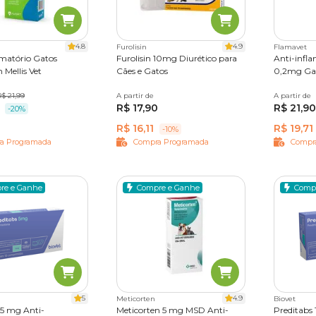
r preço é na Cobasi
4.8
4.9
Furolisin
Flamavet
om o melhor preço
, o pet shop online da Cobasi é o lugar certo!
amatório Gatos
Furolisin 10mg Diurético para
Anti-infl
ne
em condições que cabem no seu bolso para manter a saúde do
 Mellis Vet
Cães e Gatos
0,2mg Ga
e hoje mesmo a entrega de seus pedidos recorrentes.
rimidos
$ 21,99
A partir de
10 comprimidos
A partir de
10 compr
R$ 17,90
R$ 21,90
-20%
R$ 16,11
R$ 19,71
-10%
a Programada
Compra Programada
Compr
re e Ganhe
Compre e Ganhe
Comp
5
4.9
Meticorten
Biovet
 5 mg Anti-
Meticorten 5 mg MSD Anti-
Preditabs