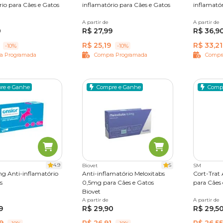
rio para Cães e Gatos
inflamatório para Cães e Gatos
inflamatór
rimidos
A partir de
10 comprimidos
A partir de
10 compr
0
R$ 27,99
R$ 36,9
R$ 25,19
R$ 33,21
-10%
-10%
a Programada
Compra Programada
Compr
re e Ganhe
Compre e Ganhe
Comp
4.9
5
Biovet
SM
g Anti-inflamatório
Anti-inflamatório Meloxitabs
Cort-Trat 
s
0,5mg para Cães e Gatos
para Cães 
Biovet
imidos
A partir de
10 comprimidos
A partir de
20 Comp
9
R$ 29,90
R$ 29,5