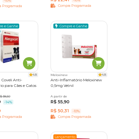
-10%
Compra Programada
a Programada
re e Ganhe
Compre e Ganhe
o
4.8
4.8
Meloxinew
 Coveli Anti-
Anti-Inflamatório Meloxinew
io para Cães e Gatos
0,5mg Vetnil
imidos
$ 38,50
A partir de
10 comprimidos
9
R$ 55,90
-14%
9
R$ 50,31
-10%
a Programada
Compra Programada
Lançamento