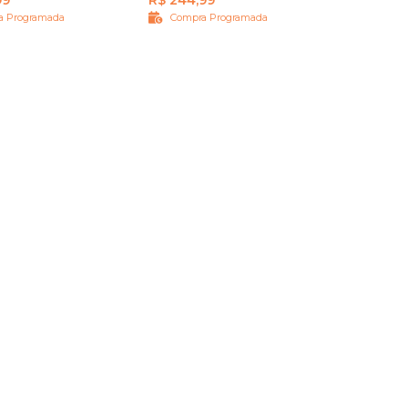
99
R$ 244,99
a Programada
Compra Programada