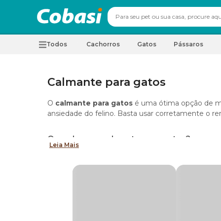
Todos
Cachorros
Gatos
Pássaros
Calmante para gatos
O
calmante para gatos
é uma ótima opção de me
ansiedade do felino. Basta usar corretamente o rem
Quando usar calmante para gatos?
Leia Mais
Uma dúvida frequente dos tutores é quando usar
quando o pet se encontra mais agitado do que o n
chegada de um novo pet na casa;
mudança de casa ou de ambiente;
convulsões;
crises de ansiedade;