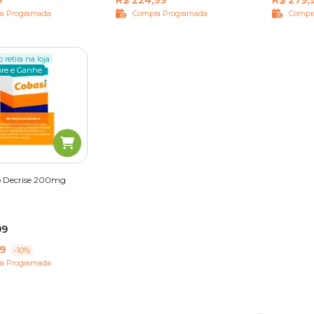
9
R$ 224,99
R$ 279,
a Programada
Compra Programada
Compr
 retira na loja
re e Ganhe
co Decrise 200mg
rimidos
99
49
-10%
a Programada