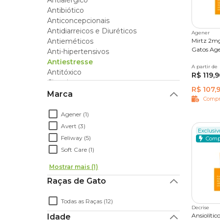
Antialérgico
Antibiótico
Qual a dose de calmante recomendada?
Anticoncepcionais
Para quem está em busca de
calmante para ga
Antidiarreicos e Diuréticos
Agener
shop online da Cobasi. Só aqui você encontra os 
Antieméticos
Mirtz 2mg
Gatos Ag
Anti-hipertensivos
Antiestresse
A partir de
12 comp
Antitóxico
R$ 119,
Cicatrizantes
R$ 107,9
Expectorante
Marca
Compr
Floral
Dermatite
Agener (1)
Homeopáticos
Avert (3)
Exclusivo
Otológicos
Feliway (5)
Comp
Tratamento para os Olhos
Soft Care (1)
Probióticos
Regenerador Articular
Mostrar mais (1)
Regulador de Cio
Raças de Gato
Sarnicidas e Ectoparasitas
Vermífugo
Todas as Raças (12)
Vitaminas e Suplementos
Decrise
Ansiolíti
Acessórios de Saúde
Idade