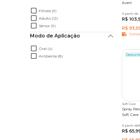
Avert
Roupas Pós-Cirúrgica e Aliviadoras de
Dores
Filhote (9)
A partir de
30 comp
Outros Medicamentos
Adulto (12)
R$ 103,
Coleira Antipulgas
Sênior (9)
R$ 93,5
Compr
Modo de Aplicação
Oral (4)
Descont
Ambiente (8)
Soft Care
Spray Rel
Soft Care
A partir de
100 ml
R$ 65,9