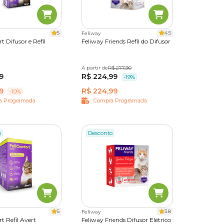
ue o pet
5
4.5
Feliway
t Difusor e Refil
Feliway Friends Refil do Difusor
A partir de
48 ml
R$ 277,90
9
R$ 224,99
-19%
9
R$ 224,99
-10%
a Programada
Compra Programada
o
Desconto
5
3.8
Feliway
t Refil Avert
Feliway Friends Difusor Elétrico