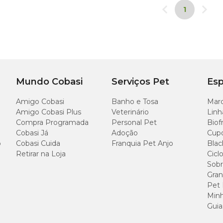
1
Mundo Cobasi
Serviços Pet
Esp
Amigo Cobasi
Banho e Tosa
Marc
Amigo Cobasi Plus
Veterinário
Linh
Compra Programada
Personal Pet
Biof
Cobasi Já
Adoção
Cup
o
Cobasi Cuida
Franquia Pet Anjo
Blac
Retirar na Loja
Cicl
Sobr
Gran
Pet
Minh
Guia