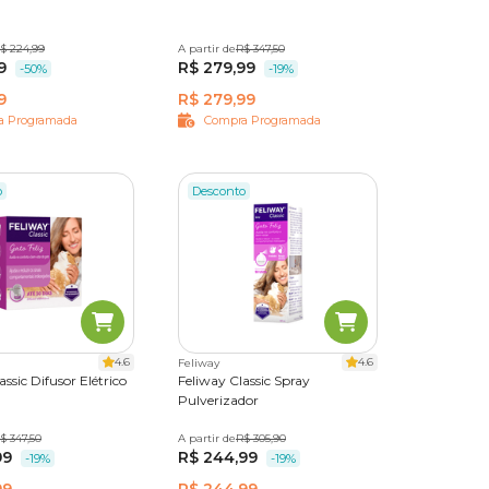
$ 224,99
A partir de
48 ml
R$ 347,50
9
R$ 279,99
-50%
-19%
9
R$ 279,99
a Programada
Compra Programada
o
Desconto
4.6
4.6
Feliway
assic Difusor Elétrico
Feliway Classic Spray
Pulverizador
$ 347,50
A partir de
60 ml
R$ 305,90
99
R$ 244,99
-19%
-19%