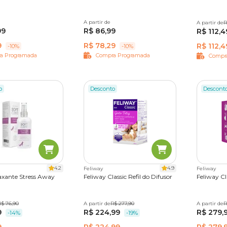
rimidos
A partir de
30 comprimidos
A partir de
48 ml
R
99
R$ 86,99
R$ 112,4
9
R$ 78,29
R$ 112,4
-10%
-10%
a Programada
Compra Programada
Compr
o
Desconto
Descont
4.2
4.9
Feliway
Feliway
axante Stress Away
Feliway Classic Refil do Difusor
Feliway Cl
R$ 76,90
A partir de
48ml
R$ 277,90
A partir de
48 ml
R
9
R$ 224,99
R$ 279,
-14%
-19%