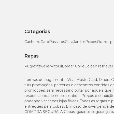
Categorias
Cachorro
Gato
Pássaros
Casa
Jardim
Peixes
Outros p
Raças
Pug
Rottweiler
Pitbull
Border Collie
Golden retriever
Formas de pagamento:
Visa, MasterCard, Diners C
* As promoções, parcerias e descontos contidos e
promoções, será necessário optar por aquela que 
responsabilidade nesse sentido. Preços e condiçõ
podendo variar nas lojas físicas. Todas as regras 
entregues pela Cobasi. Em caso de divergência de v
COMPRA SEGURA. A Cobasi garante segurança para 