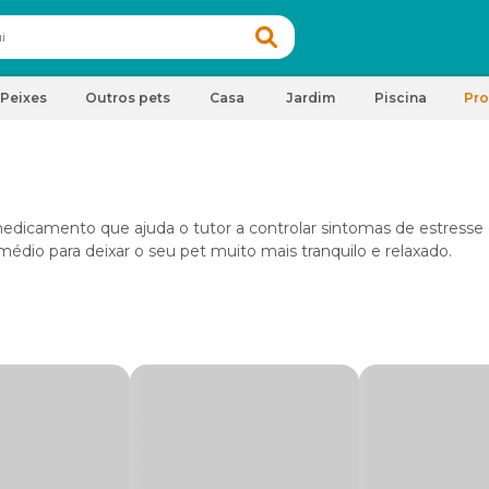
Peixes
Outros pets
Casa
Jardim
Piscina
Pr
dicamento que ajuda o tutor a controlar sintomas de estresse
édio para deixar o seu pet muito mais tranquilo e relaxado.
calmante para gatos
. Na maioria das vezes, o uso é indicado p
ormal, o que pode acontecer nas seguintes situações: