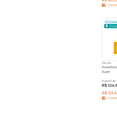
R$ 65,9
Compr
Exclusivo
Comp
Decrise
Ansiolíti
Avert
A partir de
30 comp
R$ 124,
R$ 112,
Compr