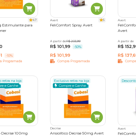
tos com preços
e condições especiais, não há lugar melhor do q
4.7
5
Avert
Avert
melhores
medicamentos
para gatos sem sair de casa. Aproveite!
 Estimulante para
FeliComfort Spray Avert
FeliComfor
ener
Avert
rimidos
A partir de
30 ml
R$ 203,99
60 ml
A partir de
48 ml
90
R$ 101,99
R$ 152,9
-50%
1
R$ 101,99
R$ 137,6
-10%
a Programada
Compra Programada
Compr
 retira na loja
Exclusivo retira na loja
Descont
re e Ganhe
Compre e Ganhe
Decrise
Avert
co Decrise 100mg
Ansiolítico Decrise 50mg Avert
FeliComfor