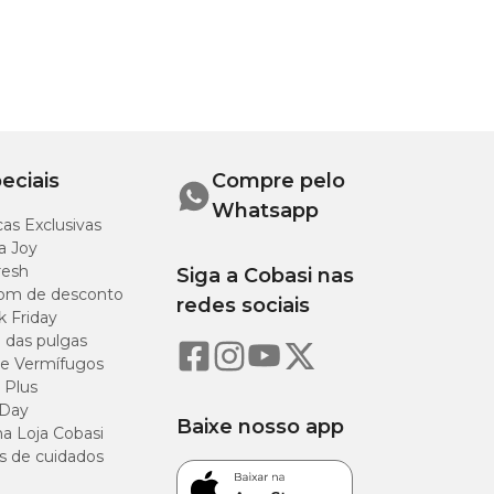
eciais
Compre pelo
Whatsapp
as Exclusivas
a Joy
resh
Siga a Cobasi nas
om de desconto
redes sociais
k Friday
o das pulgas
e Vermífugos
 Plus
 Day
Baixe nosso app
a Loja Cobasi
s de cuidados