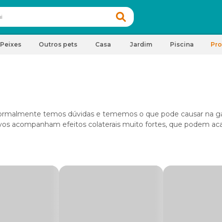
Peixes
Outros pets
Casa
Jardim
Piscina
Pr
 normalmente temos dúvidas e tememos o que pode causar na ga
os acompanham efeitos colaterais muito fortes, que podem aca
para prevenir gravidez indesejada, o mercado já disponibiliza o
ser muito seguro e eficaz para evitar ou anular estrogênio em 
leitura.