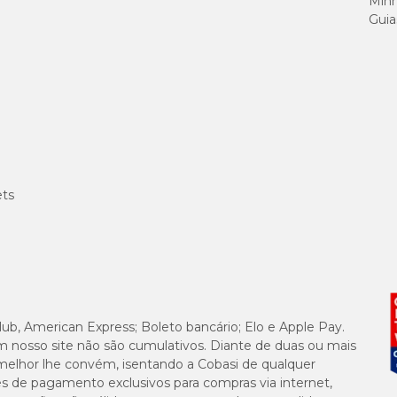
Minh
m pode amenizar o desconforto, brinquedos delicados para gato
Guia
orto e poderá passar por essa fase de maneira mais tranquila. E 
air, pois você pode se deparar com uma gestação indesejada. Inc
eficazes nessa função como: florais, catnips e difusão de ferom
a a castração de gatos, caso seja do seu interesse.
ade e combatem o estresse.
ets
lub, American Express; Boleto bancário; Elo e Apple Pay.
m nosso site não são cumulativos. Diante de duas ou mais
melhor lhe convém, isentando a Cobasi de qualquer
es de pagamento exclusivos para compras via internet,