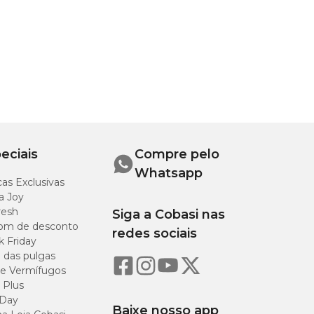
itir um
o estro
eciais
Compre pelo
Whatsapp
dos e
as Exclusivas
a Joy
resh
Siga a Cobasi nas
capando
om de desconto
redes sociais
em,
k Friday
o das pulgas
a nesses
e Vermífugos
 Plus
vel em
 Day
Baixe nosso app