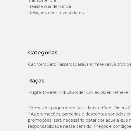
Transparência
Optar por algumas brincadeiras leves també
Realize sua denúncia
Pronto! Dessa forma, você pode garantir mais conf
pelúcia atóxica pode ser uma boa pedida;
Relações com Investidores
importante, que não deixe a gata te convencer a s
O mercado já possui alguns produtos que são 
você pode conferir no blog da Cobasi como funcion
Todas essas alternativas diminuem a ansied
Categorias
Cachorro
Gato
Pássaros
Casa
Jardim
Peixes
Outros p
Raças
Pug
Rottweiler
Pitbull
Border Collie
Golden retriever
Formas de pagamento:
Visa, MasterCard, Diners C
* As promoções, parcerias e descontos contidos e
promoções, será necessário optar por aquela que 
responsabilidade nesse sentido. Preços e condiçõ