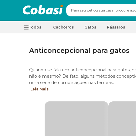
Todos
Cachorros
Gatos
Pássaros
Anticoncepcional para gatos
Quando se fala em anticoncepcional para gatos,
não é mesmo? De fato, alguns métodos conceptiv
uma série de complicações nas fêmeas.
Leia Mais
No entanto, além da castração, que é muito eficaz 
comprimido anticoncepcional para gatos, que pode 
Para entender melhor sobre esse tema, continue a 
Pode dar anticoncepcional para gatos?