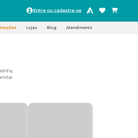
Entre ou cadastre-se
omoções
Lojas
Blog
Atendimento
tinha,
rretar
gatos.