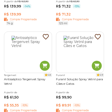
A partir de
R$ 163,90
A partir de
R$ 83,90
R$ 139,99
R$ 71,32
-14%
-15%
R$ 139,99
R$ 71,32
Compra Programada
Compra Programada
74 g
125 ml
4.8
4.9
Tergenvet
Furanil
Antisséptico Tergenvet Spray
Furanil Solução Spray Vetnil para
Vetnil
Cães e Gatos
A partir de
A partir de
R$ 61,50
R$ 99,90
R$ 55,35
R$ 89,91
-10%
-10%
Compra Programada
Compra Programada