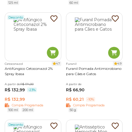
125 ml
60 ml
Desconto
4.7
4.9
Cetoconazol
Furanil
Antifúngico Cetoconazol 2%
Furanil Pomada Antimicrobiano
Spray Ibasa
para Cães e Gatos
A partir de
R$ 174,00
A partir de
R$ 132,99
R$ 66,90
-23%
R$ 132,99
R$ 60,21
-10%
Compra Programada
Compra Programada
100 ml
200 ml
50 g
Desconto