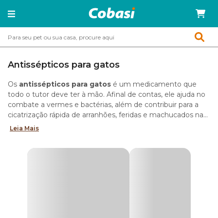
Antissépticos para gatos
Os
antissépticos para gatos
é um medicamento que
todo o tutor deve ter à mão. Afinal de contas, ele ajuda no
combate a vermes e bactérias, além de contribuir para a
cicatrização rápida de arranhões, feridas e machucados na
pele do animal.
Leia Mais
Tipos de antissépticos para gatos
No pet shop online da Cobasi você tem à disposição
diversos tipos de
antissépticos para gatos
para escolher
aquele que melhor se adapta ao felino. As variações mais
comuns são:
sprays;
shampoos;
sabonetes;