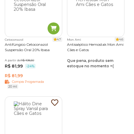
4.7
4.6
Cetoconazol
Mon Ami
Antifúngico Cetoconazol
Antisséptico Hemostak Mon Ami
Suspensão Oral 20% Ibasa
Cães e Gatos
A partir de
R$ 108,50
Que pena, produto sem
R$ 81,99
estoque no momento =(
-24%
R$ 81,99
Compra Programada
20 ml