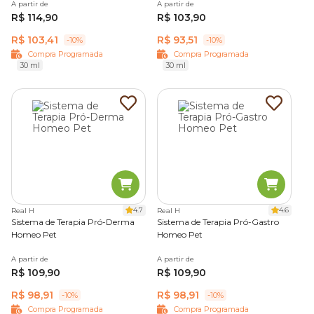
A partir de
A partir de
Se você procura
remédios de homeopatia para gatos
R$ 114,90
R$ 103,90
com o menor preço
, não há lugar melhor do que o pet
R$ 103,41
R$ 93,51
shop online de Cobasi. Só o tutor tem as melhores marcas
-10%
-10%
de
florais
Compra Programada
e
vitaminas
para o pet com descontos especiais
Compra Programada
30 ml
30 ml
do
Amigo Cobasi
. Tenha a
compra programada
e agende
agora mesmo a entrega de seus pedidos recorrentes.
4.7
4.6
Real H
Real H
Sistema de Terapia Pró-Derma
Sistema de Terapia Pró-Gastro
Homeo Pet
Homeo Pet
A partir de
A partir de
R$ 109,90
R$ 109,90
R$ 98,91
R$ 98,91
-10%
-10%
Compra Programada
Compra Programada