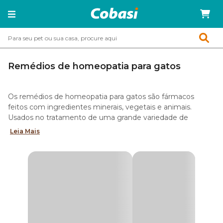
Remédios de homeopatia para gatos
Os remédios de homeopatia para gatos são fármacos
feitos com ingredientes minerais, vegetais e animais.
Usados no tratamento de uma grande variedade de
doenças, os produtos se destacam por não causar reações
Leia Mais
adversas no organismo do seu animal de estimação.
Tipos de medicamentos homeopáticos para
gatos
No pet shop online da Cobasi, você encontra
medicamentos homeopáticos para gatos para o
tratamento de doenças dermatológicas, renais, falta de
apetite, pós-operatório, ósseas e muito mais. Saiba o que