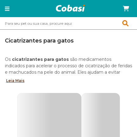
Cicatrizantes para gatos
Os
cicatrizantes para gatos
são medicamentos
indicados para acelerar o processo de cicatrização de feridas
e machucados na pele do animal. Eles ajudam a evitar
infecções bacterianas em ferimentos abertos, cortes
Leia Mais
hematomas e ulcerações em animais que apresentam
déficit de colágeno.
Tipos de cicatrizantes para gatos
No pet shop online da Cobasi, o tutor tem cicatrizantes
para gatos em forma de pomadas, sprays e unguentos.
Conheça as diferenças entre esses produtos.