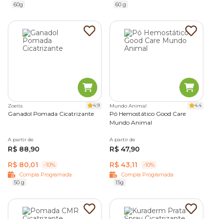
coleções de
medicamentos
e
itens de higiene
para
60g
60 g
felinos com descontos
Amigo Cobasi
. Com a nossa
compra programada
, você pode agendar a entrega de
seus pedidos de acordo com a necessidade do pet.
4.9
4.4
Zoetis
Mundo Animal
Ganadol Pomada Cicatrizante
Pó Hemostático Good Care
Mundo Animal
A partir de
A partir de
R$ 88,90
R$ 47,90
R$ 80,01
R$ 43,11
-10%
-10%
Compra Programada
Compra Programada
50 g
15g