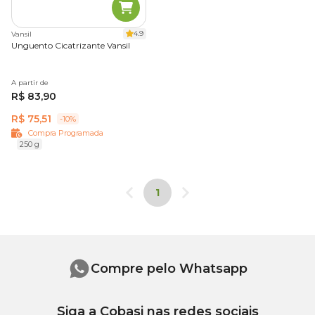
4.9
Vansil
Unguento Cicatrizante Vansil
A partir de
R$ 83,90
R$ 75,51
-10%
Compra Programada
250 g
1
Compre pelo Whatsapp
Siga a Cobasi nas redes sociais