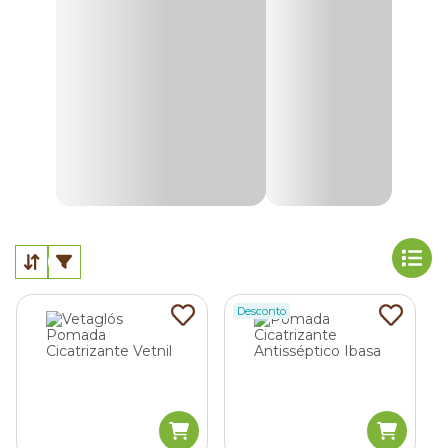
Pomadas cicatrizantes para gatos
As
pomadas cicatrizantes para gatos
são
medicamentos que podem ser usados para o tratamento
de feridas na pele e articulações, escoriações e cicatrizes de
cirurgias.
Com propriedades antibióticas e bactericidas, além de
acelerar o processo de cicatrização de machucados, o
produto também combate vermes e bactérias.
Para aplicar a pomada no seu animal de estimação, o
recomendado é higienizar a região afetada. Em seguida,
aplique o produto de acordo com a bula ou orientação de
um veterinário.
Desconto
Sprays cicatrizantes para gatos
Os
sprays cicatrizantes para gatos
são uma ótima
opção para cuidar de feridas localizadas em regiões do