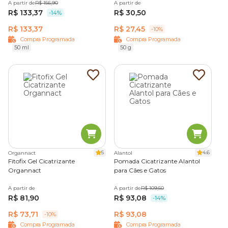
A partir de
R$ 156,90
A partir de
R$ 133,37
R$ 30,50
-14%
Cicatrizantes para gatos no tratamento de
R$ 133,37
R$ 27,45
-10%
doenças
Compra Programada
Compra Programada
50 ml
50 g
Além de indicados para estimular o fechamento de feridas,
machucados e escoriações, os
cicatrizantes para gatos
podem ser usados como coadjuvante no tratamento de
doenças. Entre elas, estão:
acne felina
dermatites alérgicas;
esporotricose;
Micose
5
4.6
Organnact
Alantol
Fitofix Gel Cicatrizante
Pomada Cicatrizante Alantol
Cicatrizantes para gatos com o melhor preço é na
Organnact
para Cães e Gatos
Cobasi
A partir de
A partir de
R$ 109,50
R$ 81,90
R$ 93,08
-14%
Cicatrizantes para gatos com o melhor preço
, o tutor
R$ 73,71
R$ 93,08
-10%
só encontra no pet shop online da Cobasi. Conheça nossas
Compra Programada
Compra Programada