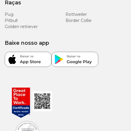
Raças
Onde comprar remédio para alergia de pele
em gatos?
Pug
Rottweiler
Pitbull
Border Collie
Golden retriever
Aqui na Cobasi, você encontra os melhores
remédios para dermatite em gatos!
Baixe nosso app
Trabalhamos com as melhores marcas e fabricantes,
com o intuito de ajudar você no tratamento do seu
animal de estimação, amenizando os sintomas
causados por essa doença e levando mais conforto
e entusiasmo ao seu pet, além de promover o bem-
estar que esses felinos queridos, fofos e delicados
tanto precisam.
Navegue pelas opções disponíveis aqui no site ou
em nossas lojas físicas mais próximas de você e
encontre o
remédio para alergia de pele em
gatos
recomendado ao seu felino. Quanto mais
rápido você iniciar o tratamento da dermatite, mais
fácil será lidar com os sintomas do seu gatinho!