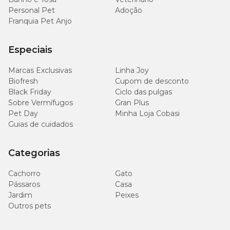
podem ajudar nesse processo de controle e
Personal Pet
Adoção
tratamento da doença.
Franquia Pet Anjo
Remédio caseiro para dermatite em gatos
Especiais
Pesquisando na internet, há várias receitas de
Marcas Exclusivas
Linha Joy
remédios caseiros para dermatite em gatos.
Biofresh
Cupom de desconto
É uma opção superperigosa e deve ser evitada a
Black Friday
Ciclo das pulgas
todo custo, pois não possuem as propriedades
Sobre Vermífugos
Gran Plus
necessárias para amenizar os sintomas do gatinho.
Pet Day
Minha Loja Cobasi
Guias de cuidados
Quando você pensar em criar uma solução caseira
para tratar a dermatite dos gatos, lembre-se de que
existem medicações realmente adequadas e
Categorias
fabricadas especialmente com a finalidade de ajudar
o seu pet!
Cachorro
Gato
Pássaros
Casa
Consulte os remédios disponíveis e, com o auxílio de
Jardim
Peixes
um veterinário, encontre a melhor alternativa para o
Outros pets
seu animal de estimação.