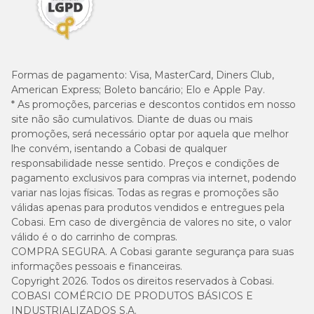
Como prevenir dermatite em gatos?
Será que existem alguns aspectos que podem evitar
Formas de pagamento:
Visa, MasterCard, Diners Club,
possíveis
crises de dermatite
nos felinos?
American Express; Boleto bancário; Elo e Apple Pay.
* As promoções, parcerias e descontos contidos em nosso
Para prevenir que o seu pet tenha dermatite, o ideal
site não são cumulativos. Diante de duas ou mais
é sempre manter o ambiente limpo, utilizar
promoções, será necessário optar por aquela que melhor
produtos de limpeza que sejam hipoalergênicos para
lhe convém, isentando a Cobasi de qualquer
evitar alergias, realizar o controle de pulgas e
responsabilidade nesse sentido. Preços e condições de
carrapatos no gatinho de estimação e muito mais.
pagamento exclusivos para compras via internet, podendo
variar nas lojas físicas. Todas as regras e promoções são
Agora que você já conheceu todas as características,
válidas apenas para produtos vendidos e entregues pela
possíveis causas, sintomas e formas de tratamento
Cobasi. Em caso de divergência de valores no site, o valor
de dermatite em gato, ficou mais fácil lidar com a
válido é o do carrinho de compras.
situação, não acha? O remédio para dermatite de
COMPRA SEGURA. A Cobasi garante segurança para suas
gato é a melhor solução para amenizar as dores,
informações pessoais e financeiras.
coceiras, escamação de pele e outros aspectos que
Copyright 2026. Todos os direitos reservados à Cobasi.
estejam deixando o seu felino tristinho.
COBASI COMÉRCIO DE PRODUTOS BÁSICOS E
Compre o medicamento correto e ajude o seu pet!
INDUSTRIALIZADOS S.A.