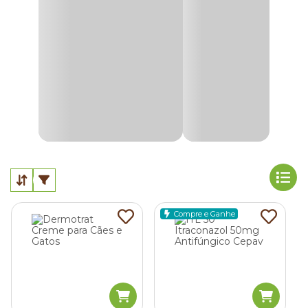
Para você entender todos os detalhes sobre a doença,
causas, sintomas e tratamentos, separamos todas as
informações que você precisa saber. Veja mais detalhes a
seguir.
O que é dermatite em gatos?
A
dermatite em gatos
é uma doença de pele que causa
inflamações, vermelhidão, coceiras e outros sintomas
indesejados.
Ela pode ser causada por diversos fatores, como uma
picada de pulga, por exemplo, e também tem vários
tratamentos, sendo o remédio para dermatite de gato, o
Compre e Ganhe
mais eficiente deles.
Quais os sintomas de dermatite em gatos?
Quando um gatinho está com dermatite, ele costuma