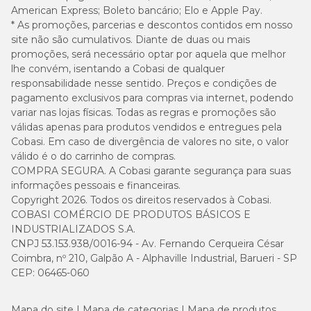
American Express; Boleto bancário; Elo e Apple Pay.
Antes de administrar o medicamento é fundamental consultar o
* As promoções, parcerias e descontos contidos em nosso
médico-veterinário que prescreveu a solução.
site não são cumulativos. Diante de duas ou mais
promoções, será necessário optar por aquela que melhor
Quanto dura o tratamento com Metilvet 10mg?
lhe convém, isentando a Cobasi de qualquer
responsabilidade nesse sentido. Preços e condições de
O tratamento com
Metilvet 10mg
em cães e gatos pode variar de
pagamento exclusivos para compras via internet, podendo
acordo com a gravidade e tipo da doença. Os números referência
variar nas lojas físicas. Todas as regras e promoções são
são: para casos anti-inflamatórios e analgésicos, o estimado é 5 a 10
válidas apenas para produtos vendidos e entregues pela
dias. Para situações em que o uso é imunossupressor, o tratamento
Cobasi. Em caso de divergência de valores no site, o valor
varia de 5 a 15 dias.
válido é o do carrinho de compras.
COMPRA SEGURA. A Cobasi garante segurança para suas
Agora você sabe mais informações sobre
qual anti-inflamatório
pode dar para cachorro
e gato. Mas, lembre-se, para garantir a
informações pessoais e financeiras.
melhor recuperação do seu animal de estimação, leia a
bula do
Copyright 2026. Todos os direitos reservados à Cobasi.
Metilvet 10mg
e consulte um veterinário de confiança.
COBASI COMÉRCIO DE PRODUTOS BÁSICOS E
INDUSTRIALIZADOS S.A.
CNPJ 53.153.938/0016-94 - Av. Fernando Cerqueira César
Metilvet 10mg: recomendações
Coimbra, nº 210, Galpão A - Alphaville Industrial, Barueri - SP
CEP: 06465-060
Para garantir a preservação do medicamento, é recomendado
armazená-lo em local seco, protegido do sol e longe de alimentos,
bebidas e produtos de higiene. Não deixe o
Metilvet 10mg
ao
Mapa do site
Mapa de categorias
Mapa de produtos