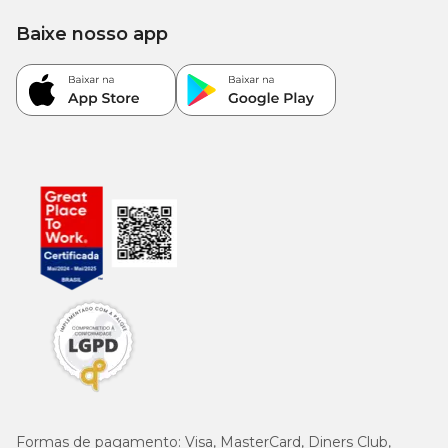
dia.
Baixe nosso app
Peso aproximado do animal
Qtd.
Comprimidos
Dose
Dose de
Dose de
de
4mg/kg*
6mg/kg**
2mg/kg*
1 comp. de 5mg
2,5 kg
1,25 kg
0,8 kg
1 comp. de 10mg
5 kg
2,5 kg
1,7 kg
1 comp. de 20mg
10 kg
5 kg
3,3 kg
1 comp. de 40mg
20 kg
10 kg
6,7 kg
*Uma ou duas vezes por dia.
Formas de pagamento:
Visa, MasterCard, Diners Club,