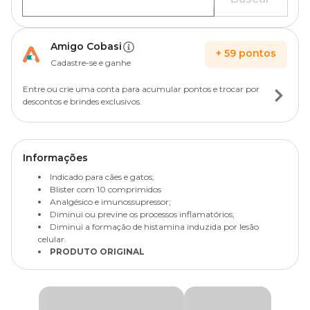
Amigo Cobasi
+
59
pontos
Cadastre-se e ganhe
Entre ou crie uma conta para acumular pontos e trocar por
descontos e brindes exclusivos.
Informações
Indicado para cães e gatos;
Blister com 10 comprimidos
Analgésico e imunossupressor;
Diminui ou previne os processos inflamatórios;
Diminui a formação de histamina induzida por lesão
celular.
PRODUTO ORIGINAL