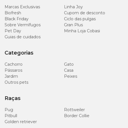
Peso do
Peso do Cão
Gato
Marcas Exclusivas
Linha Joy
Biofresh
Cupom de desconto
Qtd.
Comprimidos
Black Friday
Ciclo das pulgas
Dose
Dose de
Dose de
Sobre Vermífugos
Gran Plus
de
0,5mg/kg*
1mg/kg*
1mg/kg*
Pet Day
Minha Loja Cobasi
Guias de cuidados
1/2 comp. de 5mg
5 kg
2,5 kg
2,5 kg
Categorias
1 comp. de 5mg
10 kg
5 kg
5 kg
Cachorro
Gato
Pássaros
Casa
1 comp. de 10mg
20 kg
10 kg
-
Jardim
Peixes
Outros pets
1 comp. de 20mg
40 kg
20 kg
-
Raças
1 comp. de 40mg
80 kg
40 kg
-
Pug
Rottweiler
Pitbull
Border Collie
Golden retriever
*Para cães uma ou duas vezes por dia; **Para gatos uma vez por