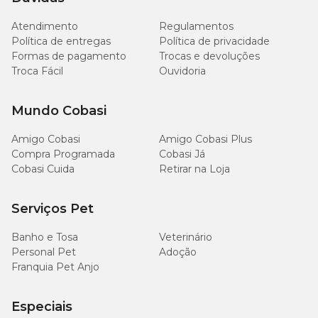
diarreia ou depressão.
Atendimento
Regulamentos
Política de entregas
Metilvet 10mg: modo de usar
Política de privacidade
Formas de pagamento
Trocas e devoluções
Troca Fácil
Ouvidoria
A administração do remédio
Metilvet 10mg
é feita por via oral,
com a dosagem diferente de acordo com a necessidade do pet.
Mundo Cobasi
Dose anti-inflamatória e analgésica:
Para cães:
a cada 12 ou 24 horas;
Amigo Cobasi
Amigo Cobasi Plus
Para gatos:
a cada 24 horas.
Compra Programada
Cobasi Já
Cobasi Cuida
Retirar na Loja
Dose imunossupressora:
Para cães e gatos:
12 ou 24 horas.
Serviços Pet
Banho e Tosa
Veterinário
Como administrar o Metilvet 10mg?
Personal Pet
Adoção
Franquia Pet Anjo
Segundo a
bula Meltivet 10mg
, a dosagem indicada para ao
anti-inflamatório é:
Especiais