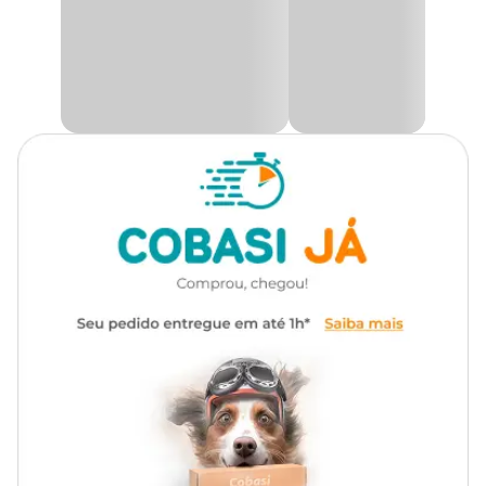
Gênero
Unissex
Com design versátil e prático, a
blusa para cachorro
é fácil de
vestir e se ajusta perfeitamente ao corpo do pet. A cor marinho
Material
Poliéster
traz um visual clássico e elegante, tornando essa
roupinha para
cachorro
indispensável no dia a dia, seja para passeios ou
momentos de descanso. Uma excelente opção de
roupa pet
que
combina durabilidade, conforto e estilo, ideal como
roupa
quentinha para cachorro
durante o inverno.
Disponível em diversos tamanhos, a
roupa para cães
atende
diferentes portes, garantindo ajuste ideal e mais conforto. Seja
como
roupinha de inverno
ou para proteger em dias mais
frescos, essa peça é indispensável para o guarda-roupa do seu pet.
Na Cobasi você encontra a
Blusa Brasão para Cães e Gatos
Fábrica Pet Marinho com preço
especial. Compre agora
mesmo em nosso site, app ou em uma de nossas lojas. Aproveite
as facilidades do
Cobasi Já
, ganhe benefícios com o
Programa Amigo Cobasi
, escolha o
Retire na loja
ou receba
tudo com praticidade através da
Compra Programada
.
Composição
100% Poliéster