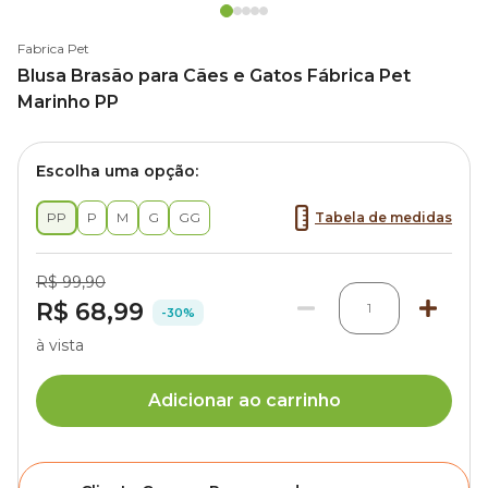
Fabrica Pet
Blusa Brasão para Cães e Gatos Fábrica Pet
Marinho PP
Escolha uma opção:
PP
P
M
G
GG
Tabela de medidas
R$ 99,90
R$ 68,99
1
-30%
à vista
Adicionar ao carrinho