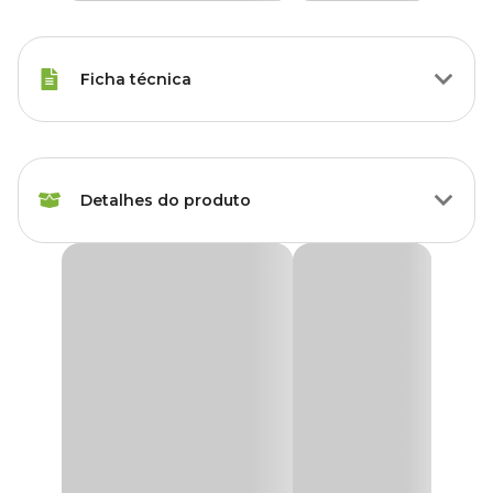
Ficha técnica
Raças Minis, Raças Pequenas,
Porte
Raças Médias, Raças Grandes
Detalhes do produto
Idade
Filhote, Adulto, Sênior
Blusa Brasão para Cães e Gatos Fábrica Pet
Raças de
Marinho
Todas as Raças
Cachorro
A
Blusa Brasão para Cães e Gatos Fábrica Pet Marinho
é a
escolha ideal para manter seu pet protegido, confortável e cheio de
Marca
Fabrica Pet
estilo nos dias mais frios. Produzida com
tecido de alta
qualidade
, a peça oferece excelente aquecimento, sendo perfeita
como
roupa para cachorro de inverno
e também para gatos
Cor
Azul
que precisam de proteção térmica. Confeccionada em material
resistente e macio, proporciona bem-estar e liberdade de
movimentos para pets de todas as raças e idades.