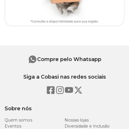
Medidas aproximadas
Circunferência
C
Tamanho
Comprimento
pescoço
t
PP
29 cm
30 cm
3
Compre pelo Whatsapp
P
31 cm
34 cm
4
Siga a Cobasi nas redes sociais
M
34 cm
34 cm
4
G
37 cm
40 cm
4
Sobre nós
GG
40 cm
43 cm
5
Quem somos
Nossas lojas
Eventos
Diversidade e Inclusão