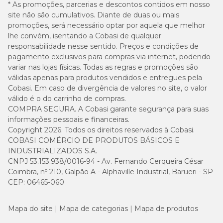
* As promoções, parcerias e descontos contidos em nosso
Quantas caixas de areia higiênica para gatos preciso
site não são cumulativos. Diante de duas ou mais
ter em casa?
promoções, será necessário optar por aquela que melhor
lhe convém, isentando a Cobasi de qualquer
Tenha sempre uma caixa de areia a mais que o número de
responsabilidade nesse sentido. Preços e condições de
gatos da casa. Como os felinos são animais territorialistas,
pagamento exclusivos para compras via internet, podendo
cada um deve ter o próprio banheiro.
variar nas lojas físicas. Todas as regras e promoções são
válidas apenas para produtos vendidos e entregues pela
Para evitar disputas, os acessórios devem ser posicionados
Cobasi. Em caso de divergência de valores no site, o valor
em locais diferentes. Assim, os animais podem usar a
válido é o do carrinho de compras.
bandeja que preferirem.
COMPRA SEGURA. A Cobasi garante segurança para suas
informações pessoais e financeiras.
Copyright 2026. Todos os direitos reservados à Cobasi.
Qual o melhor tipo de areia higiênica para gatos?
COBASI COMÉRCIO DE PRODUTOS BÁSICOS E
INDUSTRIALIZADOS S.A.
Hoje em dia, existem diversos tipos de areia para gatos. Se
CNPJ 53.153.938/0016-94 - Av. Fernando Cerqueira César
você ainda não sabe como escolher a ideal, dê uma olhada
Coimbra, nº 210, Galpão A - Alphaville Industrial, Barueri - SP
em algumas opções populares vendidas aqui na Cobasi:
CEP: 06465-060
Areia de bentonita:
possui grãos finos de argila, alto
Mapa do site
poder de absorção e forma torrões firmes, o que
Mapa de categorias
Mapa de produtos
facilita a limpeza diária.