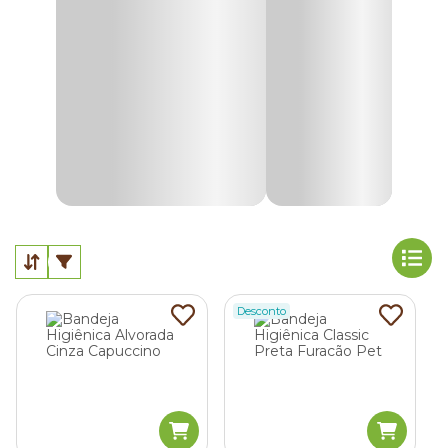
pet! .
Quais são os principais tipos de caixa de areia
para gatos?
Cada felino tem suas próprias preferências — exatamente
como os seus tutores. Por isso, hoje em dia, existem
diferentes tipos de
caixa de areia higiênica para gatos
.
Os
tamanhos e materiais
dos acessórios variam bastante,
bem como sua profundidade, bordas e coberturas. Veja as
vantagens, desvantagens e indicações de cada um.
Desconto
Caixa de areia aberta
A
caixa de areia aberta
é um modelo bem tradicional.
Sem tampa e com bordas baixas, é indicada para gatos
filhotes ou idosos, pois é muito fácil de acessar e usar.