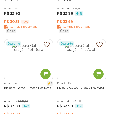
odores;
Mais
Caixa
Modelo com
A partir de
A partir de
R$ 39,90
privacidade;
de areia
tampa e aba de
R$ 33,90
R$ 33,99
-14%
Menos
fechada
entrada.
areia
R$ 30,51
R$ 33,99
-10%
espalhada;
Compra Programada
Compra Programada
Visual mais
Único
Único
discreto.
Desconto
Desconto
Limpeza
mais rápida;
Menos
Caixa
Bandeja com
desperdício
de areia
fundo perfurado
de areia;
com
para separar
Menos
peneira
resíduos.
contato
com
dejetos.
5
Furacão Pet
Furacão Pet
Kit para Gatos Furação Pet Azul
Kit para Gatos Furação Pet Rosa
Atenção:
essa tabela serve como um guia rápido para
escolha, mas cada gato possui necessidades e preferências
A partir de
R$ 39,90
A partir de
R$ 39,90
próprias. Por isso, o ideal é contar com a orientação de um
R$ 33,99
R$ 33,99
-14%
-14%
médico-veterinário para definir a melhor opção para o seu
R$ 33,99