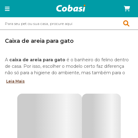
Caixa de areia para gato
A
caixa de areia para gato
é o banheiro do felino dentro
de casa. Por isso, escolher o modelo certo faz diferença
não só para a higiene do ambiente, mas também para o
conforto do pet e para evitar problemas como rejeição da
Leia Mais
bandeja, mau cheiro e areia espalhada.
Quando a caixa está bem posicionada, limpa e adequada ao
tamanho do gato, o acessório funciona como um
verdadeiro
banheiro para gatos
, ajudando a evitar que o
pet procure tapetes, sofás, camas ou cantos da casa para
fazer as necessidades.
Na Cobasi, você encontra as
melhores caixas de areia
para gato
em oferta, incluindo modelos abertos, fechados
e com peneira acoplada. Descubra qual combina com o seu