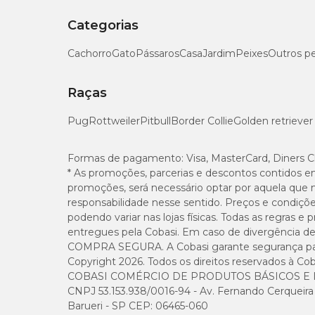
Categorias
Cachorro
Gato
Pássaros
Casa
Jardim
Peixes
Outros p
Raças
Pug
Rottweiler
Pitbull
Border Collie
Golden retriever
Formas de pagamento:
Visa, MasterCard, Diners C
* As promoções, parcerias e descontos contidos e
promoções, será necessário optar por aquela que 
responsabilidade nesse sentido. Preços e condiçõ
podendo variar nas lojas físicas. Todas as regras 
entregues pela Cobasi. Em caso de divergência de v
COMPRA SEGURA. A Cobasi garante segurança para 
Copyright 2026. Todos os direitos reservados à Cob
COBASI COMÉRCIO DE PRODUTOS BÁSICOS E I
CNPJ 53.153.938/0016-94 - Av. Fernando Cerqueira Cé
Barueri - SP CEP: 06465-060