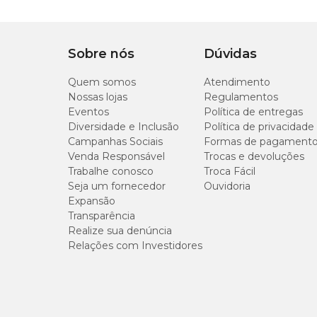
Dimensões Pá
Comprimento: 8 cm
Largura: 29 cm
Sobre nós
Altura: 12,5 cm.
Dúvidas
Quem somos
Atendimento
Nossas lojas
Regulamentos
Eventos
Política de entregas
Diversidade e Inclusão
Política de privacidade
Campanhas Sociais
Formas de pagament
Venda Responsável
Trocas e devoluções
Trabalhe conosco
Troca Fácil
Seja um fornecedor
Ouvidoria
Expansão
Transparência
Realize sua denúncia
Relações com Investidores