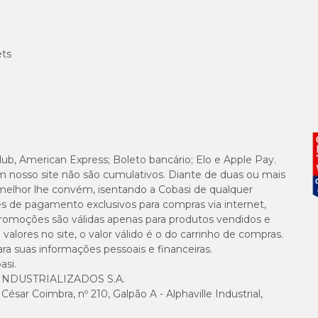
ets
lub, American Express; Boleto bancário; Elo e Apple Pay.
m nosso site não são cumulativos. Diante de duas ou mais
melhor lhe convém, isentando a Cobasi de qualquer
es de pagamento exclusivos para compras via internet,
e promoções são válidas apenas para produtos vendidos e
alores no site, o valor válido é o do carrinho de compras.
suas informações pessoais e financeiras.
asi.
NDUSTRIALIZADOS S.A.
sar Coimbra, nº 210, Galpão A - Alphaville Industrial,