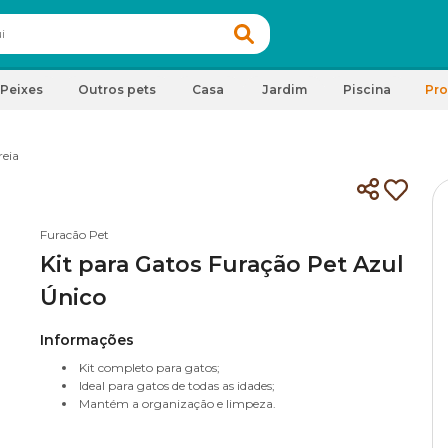
Peixes
Outros pets
Casa
Jardim
Piscina
Pr
reia
Furacão Pet
Kit para Gatos Furação Pet Azul
Único
Informações
Kit completo para gatos;
Ideal para gatos de todas as idades;
Mantém a organização e limpeza.