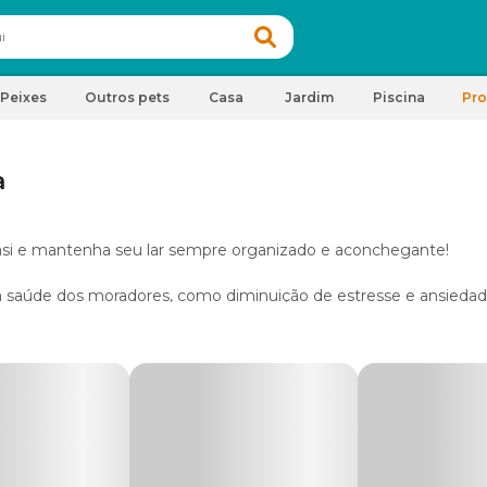
Peixes
Outros pets
Casa
Jardim
Piscina
Pr
a
si e mantenha seu lar sempre organizado e aconchegante!
à saúde dos moradores, como diminuição de estresse e ansiedad
isso, é fundamental contar com
produtos para limpeza
certos.
faltar na sua lista.
Anote as nossas dicas para manter seu lar
ais importantes