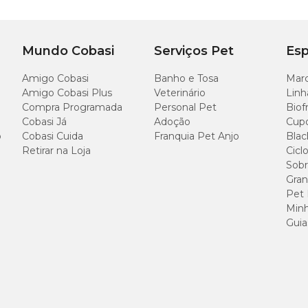
Mundo Cobasi
Serviços Pet
Esp
uperfícies feitas em ferro, o
antiferrugem evita a oxidação
des
íquido, ele elimina ferrugem a longo prazo, sem muito esforço.
Amigo Cobasi
Banho e Tosa
Marc
Amigo Cobasi Plus
Veterinário
Linh
Compra Programada
Personal Pet
Biof
Cobasi Já
Adoção
Cup
o
Cobasi Cuida
Franquia Pet Anjo
Blac
 feitos em couro natural, não se esqueça de ter um pote de
cera
Retirar na Loja
Cicl
aterial sempre macio e evita arranhões.
Sobr
Gran
Pet
Minh
Guia
e! Porém, pode arranhar superfícies mais sensíveis, por isso é pre
ra proteger as mãos.
cies de inox brilhantes
, novas outra vez.