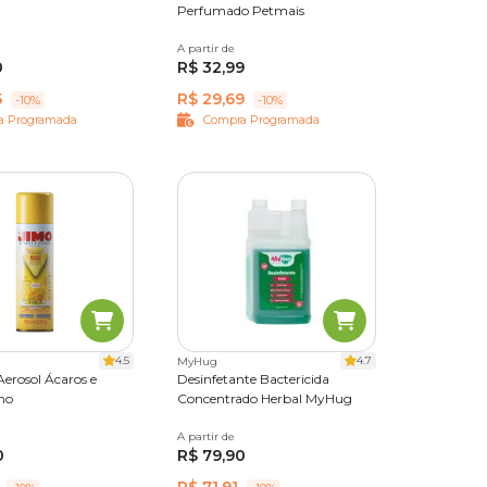
Perfumado Petmais
A partir de
250 g
1 kg
0
R$ 32,99
5
R$ 29,69
-10%
-10%
a Programada
Compra Programada
utra vez.
tra-
4.5
4.7
MyHug
 Aerosol Ácaros e
Desinfetante Bactericida
mo
Concentrado Herbal MyHug
A partir de
1 L
0
R$ 79,90
irosas,