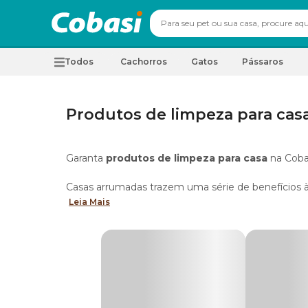
Todos
Cachorros
Gatos
Pássaros
Produtos de limpeza para cas
Garanta
produtos de limpeza para casa
na Coba
Casas arrumadas trazem uma série de benefícios 
melhora na criatividade e qualidade de vida. Por 
Leia Mais
Descubra, de uma vez por todas,
o que não pode 
ordem.
Lista de produtos de limpeza para casa m