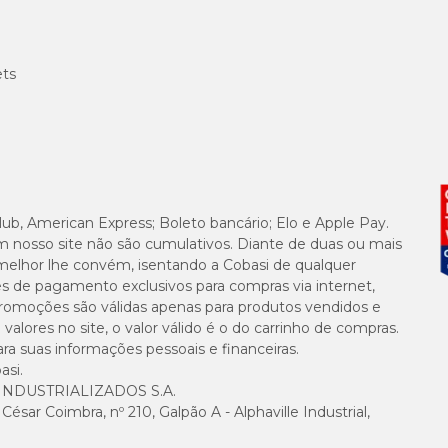
ria de pessoa para pessoa. Compre de acordo com os tipos de
casa. Assim, você realiza uma compra certeira e mantém o seu la
ets
izados, para evitar poeira e o acúmulo de outras impurezas. C
za!
lub, American Express; Boleto bancário; Elo e Apple Pay.
m nosso site não são cumulativos. Diante de duas ou mais
peza para a sua casa! Confira nosso catálogo e não se esqueça 
melhor lhe convém, isentando a Cobasi de qualquer
ais e mensais.
es de pagamento exclusivos para compras via internet,
e promoções são válidas apenas para produtos vendidos e
alores no site, o valor válido é o do carrinho de compras.
suas informações pessoais e financeiras.
asi.
NDUSTRIALIZADOS S.A.
sar Coimbra, nº 210, Galpão A - Alphaville Industrial,