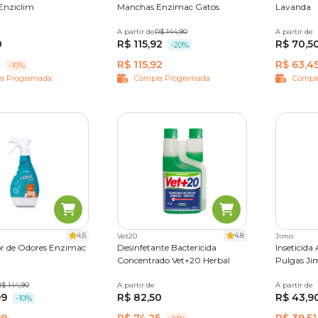
Enziclim
Manchas Enzimac Gatos
Lavanda
480 ml
A partir de
150 ml
R$ 144,90
500 ml
A partir de
1 L
agar ou riscar as peças!
0
R$ 115,92
R$ 70,5
-20%
R$ 115,92
R$ 63,4
-10%
a Programada
Compra Programada
Compr
nte. Ele mantém a casa limpa, pisos, azulejos e roupas brancas o
 evitar manchas nas roupas coloridas, por exemplo.
onforme o passar do tempo? Revigore o brilho deles com o
lus
obília limpa, cheirosa e brilhante de maneira prática.
4.5
4.8
Vet20
Jimo
ateleiras e estantes.
r de Odores Enzimac
Desinfetante Bactericida
Inseticida
Concentrado Vet+20 Herbal
Pulgas Ji
R$ 144,90
500 ml
A partir de
500 ml
1 L
A partir de
300 ml
99
R$ 82,50
R$ 43,9
-10%
 O
amaciante
é responsável por manter suas peças macias e che