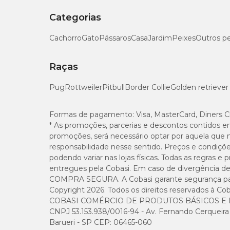
Mas, eu preciso de todos esses produtos?
Categorias
A escolha dos
produtos de limpeza para casa
va
superfícies, materiais e móveis que você tem em 
Cachorro
Gato
Pássaros
Casa
Jardim
Peixes
Outros p
sempre limpo.
Raças
Não se esqueça de manter todos os cômodos organ
com
caixas, cestos
e
organizadores
para todo o lar.
Pug
Rottweiler
Pitbull
Border Collie
Golden retriever
Cobasi: a melhor loja de material de limpe
Formas de pagamento:
Visa, MasterCard, Diners C
* As promoções, parcerias e descontos contidos e
Na Cobasi, você encontra diversos produtos de lim
promoções, será necessário optar por aquela que 
garantir
acessórios
para auxiliar suas faxinas seman
responsabilidade nesse sentido. Preços e condiçõ
podendo variar nas lojas físicas. Todas as regras 
entregues pela Cobasi. Em caso de divergência de v
COMPRA SEGURA. A Cobasi garante segurança para 
Copyright 2026. Todos os direitos reservados à Cob
COBASI COMÉRCIO DE PRODUTOS BÁSICOS E I
CNPJ 53.153.938/0016-94 - Av. Fernando Cerqueira Cé
Barueri - SP CEP: 06465-060