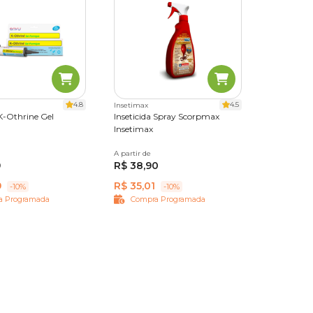
anto, é
 luvas e
4.8
4.5
Insetimax
 K-Othrine Gel
Inseticida Spray Scorpmax
Insetimax
A partir de
500 ml
ômodo, o
9
R$ 38,90
9
R$ 35,01
-10%
-10%
a Programada
Compra Programada
e não
com