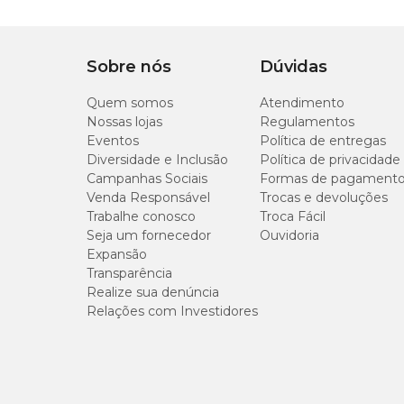
Antiferrugem
Sobre nós
Dúvidas
Seja para limpar acessórios decorativos ou outras s
produtos com facilidade. Encontrado em spray ou l
Quem somos
Atendimento
Nossas lojas
Regulamentos
Eventos
Política de entregas
Cera para couro
Diversidade e Inclusão
Política de privacidade
Campanhas Sociais
Formas de pagament
Se você tem sofá, sapatos e outros itens em casa
Venda Responsável
Trocas e devoluções
couro
à mão. Esse tipo de hidratante mantém o m
Trabalhe conosco
Troca Fácil
Seja um fornecedor
Ouvidoria
Expansão
Saponáceo
Transparência
Realize sua denúncia
O
saponáceo
elimina sujeiras de maneira eficient
Relações com Investidores
cuidado durante o manejo. Inclusive, use luvas pa
Esse produto é muito indicado para deixar
superfí