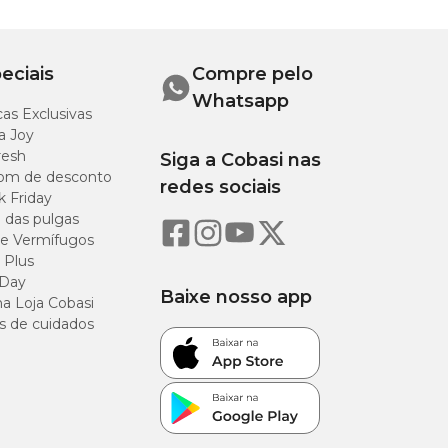
eciais
Compre pelo
ses
Whatsapp
as Exclusivas
a Joy
resh
Siga a Cobasi nas
om de desconto
redes sociais
k Friday
 para
o das pulgas
e Vermífugos
 Plus
 Day
Baixe nosso app
a Loja Cobasi
s de cuidados
ciso