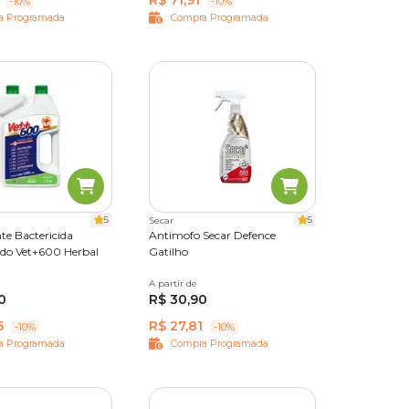
R$ 71,91
-10%
-10%
a Programada
Compra Programada
os ficam
tes para
o ideal
5
5
Secar
te Bactericida
Antimofo Secar Defence
do Vet+600 Herbal
Gatilho
A partir de
500 ml
0
R$ 30,90
5
R$ 27,81
-10%
-10%
a Programada
Compra Programada