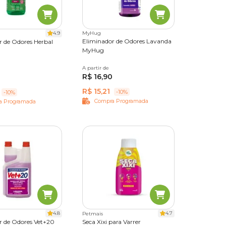
4.9
MyHug
Eliminador de Odores Lavanda
r de Odores Herbal
 então,
MyHug
A partir de
2 L
R$ 16,90
R$ 15,21
-10%
-10%
Compra Programada
a Programada
licá-lo
 contato
 com
4.8
4.7
Petmais
r de Odores Vet+20
a função
Seca Xixi para Varrer