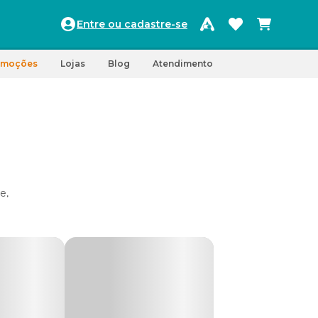
Entre ou cadastre-se
omoções
Lojas
Blog
Atendimento
e,
 em