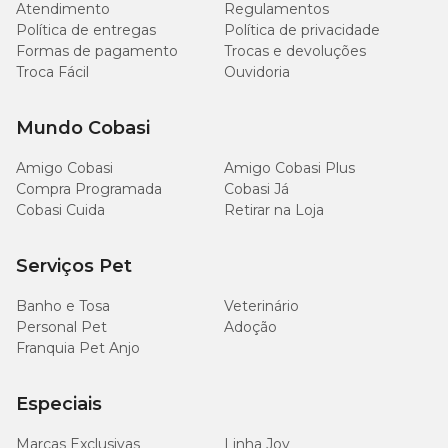
interesse do gato.
Atendimento
Regulamentos
Política de entregas
Política de privacidade
Formas de pagamento
Trocas e devoluções
Arranhador para gato com preço justo? Só na
Troca Fácil
Ouvidoria
Cobasi!
Mundo Cobasi
Já escolheu o tipo de arranhador que mais combina com o
seu felino? Então visite nosso site, app ou lojas físicas e
Amigo Cobasi
Amigo Cobasi Plus
aproveite as promoções!
Compra Programada
Cobasi Já
Cobasi Cuida
Retirar na Loja
Na Cobasi, você encontra
arranhadores para gatos
baratos
, com qualidade garantida e entrega rápida.
Serviços Pet
São diversas opções de modelos, materiais e tamanhos,
ideais para proteger seus móveis e deixar seu pet mais feliz
Banho e Tosa
Veterinário
e ativo.
Personal Pet
Adoção
Franquia Pet Anjo
Aproveite também para conferir nossas categorias de
brinquedos interativos
, camas suspensas,
tocas
e outros
itens de enriquecimento ambiental felino.
Especiais
Se é essencial para o seu gato, tem na Cobasi! Participe da
Marcas Exclusivas
Linha Joy