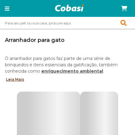
Arranhador para gato
O arranhador para gatos faz parte de uma série de
brinquedos e itens essenciais da gatificação, também
conhecida como
enriquecimento ambiental
.
Leia Mais
Ao estimular o instinto felino de arranhar e afiar as garras, o
acessório ajuda a aliviar o estresse, tornando o dia a dia do
seu gato mais feliz e tranquilo.
De quebra, os arranhadores ainda garantem unhas limpas e
no tamanho adequado, aumentando o conforto e bem-
estar felino.
Está procurando uma solução prática de
como evitar que