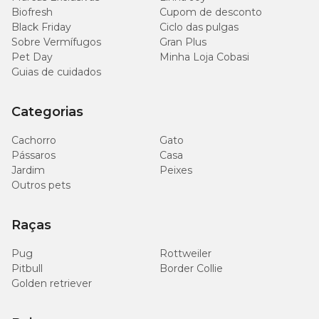
nossa
Biofresh
Compra programada
e garanta entregas
Cupom de desconto
recorrentes sem preocupações.
Black Friday
Ciclo das pulgas
Sobre Vermífugos
Gran Plus
Pet Day
Minha Loja Cobasi
Guias de cuidados
Categorias
Cachorro
Gato
Pássaros
Casa
Jardim
Peixes
Outros pets
Raças
Pug
Rottweiler
Pitbull
Border Collie
Golden retriever