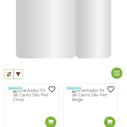
o seu gato arranhe móveis
e outros objetos da casa?
Então este é o item que você precisa!
Quais são os principais tipos e modelos de
arranhadores para gatos?
Hoje em dia, existem diversos modelos de arranhadores
para gatos disponíveis no mercado, com opções para todos
os tipos de casa e felinos.
Em geral, eles são divididos em duas categoriais: acessórios
verticais
, que permitem que o gato arranhe em pé, e os
horizontais
, para os momentos de descanso.
Desconto
Desconto
Dentro destes grupos, há opções para sofás, paredes, em
torre, com brinquedos, e muitos outros. A seguir, conheça
as características de cada um!
1. Arranhador de gato para sofá