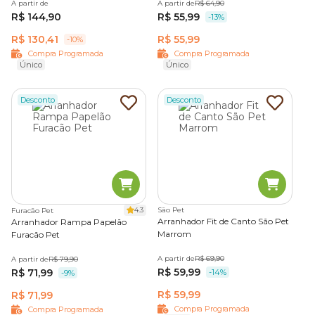
A partir de
A partir de
R$ 64,90
Prático e funcional, é fixado diretamente na parede,
R$ 144,90
R$ 55,99
-13%
oferecendo uma superfície firme para o gato arranhar. É
uma ótima opção para quem tem pouco espaço disponível.
R$ 130,41
R$ 55,99
-10%
Compra Programada
Compra Programada
Único
Único
4. Arranhador de canto
Desconto
Desconto
Projetado para encaixar em quinas pela casa, esse modelo
vertical e móvel economiza espaço e protege pés e laterais
de móveis dos arranhões.
5. Arranhador de gato com toca
Ideal para os felinos que adoram se esconder — outro
4.3
São Pet
Furacão Pet
Arranhador Fit de Canto São Pet
comportamento natural da espécie — os arranhadores com
Arranhador Rampa Papelão
Marrom
Furacão Pet
tocas incentivam o instinto de tocaia.
A partir de
R$ 69,90
A partir de
R$ 79,90
Além disso, podem aparecer no formato em árvore, com
R$ 59,99
R$ 71,99
-14%
-9%
plataformas perfeitas para a exploração vertical da casa,
R$ 59,99
R$ 71,99
tornando o ambiente ainda mais gatificado.
Compra Programada
Compra Programada