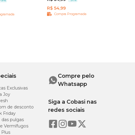
R$ 54,99
Compra Programada
ogramada
eciais
Compre pelo
Whatsapp
as Exclusivas
a Joy
resh
Siga a Cobasi nas
om de desconto
redes sociais
k Friday
o das pulgas
e Vermífugos
 Plus