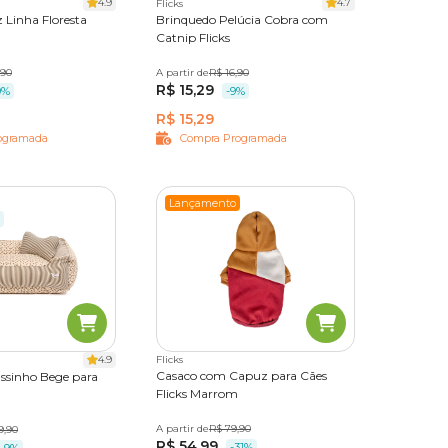
4.9
4.7
Flicks
 Linha Floresta
Brinquedo Pelúcia Cobra com
Catnip Flicks
,90
A partir de
Único
R$ 16,90
R$ 15,29
9%
-9%
R$ 15,29
ogramada
Compra Programada
Lançamento
4.9
Flicks
Casaco com Capuz para Cães
ssinho Bege para
Flicks Marrom
A partir de
P
M
R$ 79,90
G
GG
9,90
R$ 54,99
-31%
-9%