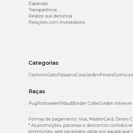
Expansão
Transparência
Realize sua denúncia
Relações com Investidores
Categorias
Cachorro
Gato
Pássaros
Casa
Jardim
Peixes
Outros p
Raças
Pug
Rottweiler
Pitbull
Border Collie
Golden retriever
Formas de pagamento:
Visa, MasterCard, Diners C
* As promoções, parcerias e descontos contidos e
promoções, será necessário optar por aquela que 