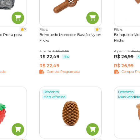
5
5
Flicks
Flicks
o Preta para
Brinquedo Mordedor Bastão Nylon
Brinquedo Mor
Flicks
Flicks
A partir de
Único
R$ 24,90
A partir de
Único
R$ 29
R$ 22,49
R$ 26,99
-9%
-
R$ 22,49
R$ 26,99
ada
Compra Programada
Compra Pr
Desconto
Desconto
Mais vendido
Mais vendido