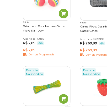
Flicks
Flicks
Brinquedo Bolinha para Gatos
Cama Flicks Ossinh
Flicks Rainbow
Cães e Gatos
A partir de
Único
R$ 8,50
A partir de
P
M
R$ 299,90
G
R$ 7,69
R$ 269,99
-9%
-9%
R$ 7,69
R$ 269,99
Compra Programada
Compra Program
Desconto
Desconto
Mais vendido
Mais vendido