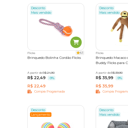
Desconto
Desconto
Mais vendido
Mais vendido
4.1
Flicks
Flicks
Brinquedo Bolinha Cordão Flicks
Brinquedo Macaco d
Buddy Flicks para 
A partir de
Único
R$ 24,90
A partir de
Único
R$ 39,90
R$ 22,49
R$ 35,99
-9%
-9%
R$ 22,49
R$ 35,99
Compra Programada
Compra Program
Desconto
Desconto
Lançamento
Mais vendido