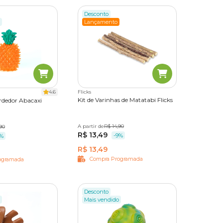
Desconto
Lançamento
4.6
Flicks
Kit de Varinhas de Matatabi Flicks
rdedor Abacaxi
A partir de
Único
R$ 14,90
90
R$ 13,49
-9%
8%
R$ 13,49
Compra Programada
ogramada
Desconto
Mais vendido