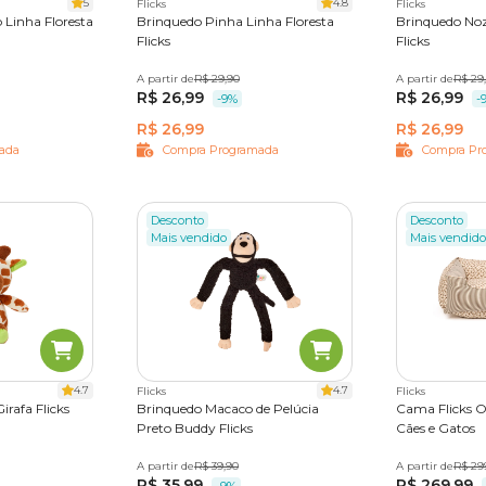
5
4.8
Flicks
Flicks
Linha Floresta
Brinquedo Pinha Linha Floresta
Brinquedo Noz
Flicks
Flicks
A partir de
Único
R$ 29,90
A partir de
Único
R$ 29
R$ 26,99
R$ 26,99
-9%
-
R$ 26,99
R$ 26,99
ada
Compra Programada
Compra Pr
Desconto
Desconto
Mais vendido
Mais vendido
4.7
4.7
Flicks
Flicks
irafa Flicks
Brinquedo Macaco de Pelúcia
Cama Flicks O
Preto Buddy Flicks
Cães e Gatos
A partir de
Único
R$ 39,90
A partir de
P
M
R$ 29
G
R$ 35,99
R$ 269,99
-9%