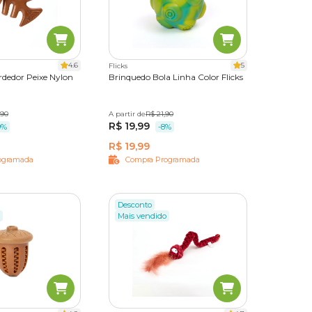
4.6
5
Flicks
dedor Peixe Nylon
Brinquedo Bola Linha Color Flicks
,90
A partir de
Único
R$ 21,90
R$ 19,99
9%
-8%
R$ 19,99
ogramada
Compra Programada
Desconto
Mais vendido