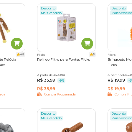
Desconto
Desconto
Mais vendido
Mais vendido
4.8
5
Flicks
Flicks
e Pelúcia
Refil do Filtro para Fontes Flicks
Brinquedo Mo
Cães
Flicks
A partir de
3 unidades
R$ 39,90
A partir de
Único
R$ 21,
R$ 35,99
R$ 19,99
-9%
-
R$ 35,99
R$ 19,99
ada
Compra Programada
Compra Pr
Desconto
Desconto
Mais vendido
Mais vendido