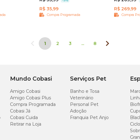
R$ 35,99
R$ 269,99
ada
Compra Programada
Compra Pr
1
2
3
...
8
Mundo Cobasi
Serviços Pet
Esp
Amigo Cobasi
Banho e Tosa
Marc
Amigo Cobasi Plus
Veterinário
Linh
Compra Programada
Personal Pet
Biof
Cobasi Já
Adoção
Cup
o
Cobasi Cuida
Franquia Pet Anjo
Blac
Retirar na Loja
Cicl
Sobr
Gran