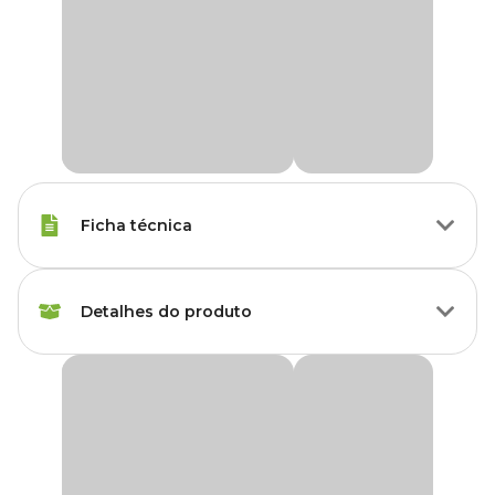
Ficha técnica
Raças Pequenas, Raças
Porte
Detalhes do produto
Médias
Idade
Adulto, Sênior
Brinquedo Morango Linha Floresta Flicks
O
Brinquedo Morango Linha Floresta Flicks
foi desenvolvido
American Bully, Beagle,
especialmente para deixar a rotina do seu companheiro de quatro
Boxer, Border Collie, Boston
patas mais alegre e divertida. Brinquedo macio, resistente e de
Terrier, Bulldog, Bull Terrier,
ótima qualidade, ele é atrativo e com certeza o seu pet vai amar!