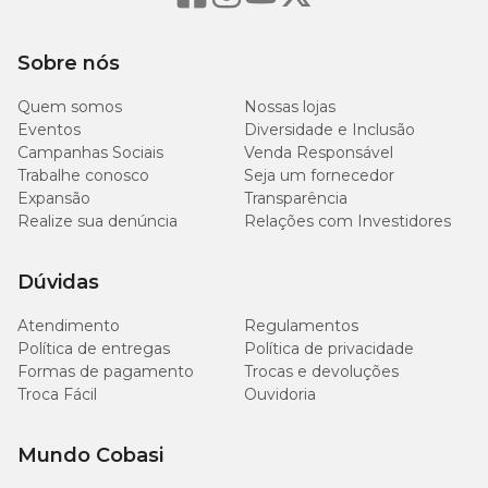
Material
TPR
Sobre nós
Recompensa e Ativação
Funcionalidade
Mental
Quem somos
Nossas lojas
Eventos
Diversidade e Inclusão
Campanhas Sociais
Venda Responsável
Tipo de Pet
Cachorro
Trabalhe conosco
Seja um fornecedor
Expansão
Transparência
Com som
Não
Realize sua denúncia
Relações com Investidores
Dúvidas
Atendimento
Regulamentos
Política de entregas
Política de privacidade
Formas de pagamento
Trocas e devoluções
Troca Fácil
Ouvidoria
Mundo Cobasi