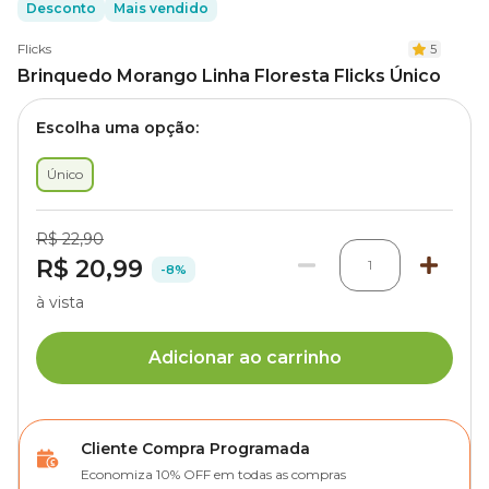
Desconto
Mais vendido
Flicks
5
Brinquedo Morango Linha Floresta Flicks Único
Escolha uma opção:
Único
R$ 22,90
R$ 20,99
1
-8%
à vista
Adicionar ao carrinho
Cliente Compra Programada
Economiza 10% OFF em todas as compras