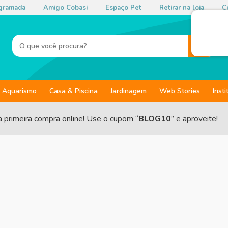
gramada
Amigo Cobasi
Espaço Pet
Retirar na loja
Co
Aquarismo
Casa & Piscina
Jardinagem
Web Stories
Insti
a primeira compra online! Use o cupom “
BLOG10
” e aproveite!