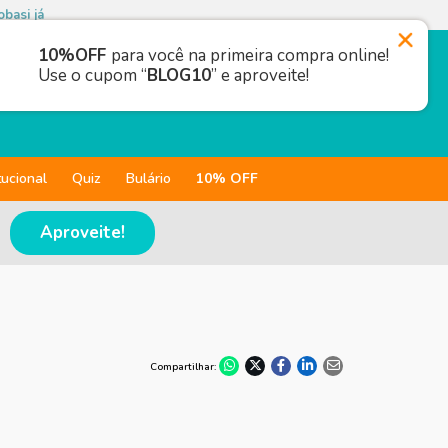
basi já
10%OFF
para você na primeira compra online!
Use o cupom “
BLOG10
” e aproveite!
tucional
Quiz
Bulário
10% OFF
Aproveite!
Compartilhar: