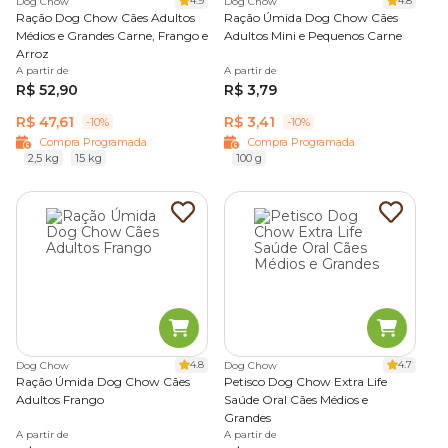
4.9
4.8
Dog Chow
Dog Chow
Ração Dog Chow Cães Adultos
Ração Úmida Dog Chow Cães
Médios e Grandes Carne, Frango e
Adultos Mini e Pequenos Carne
Arroz
A partir de
A partir de
R$ 52,90
R$ 3,79
R$ 47,61
R$ 3,41
-10%
-10%
Compra Programada
Compra Programada
2,5 kg
15 kg
100 g
4.8
4.7
Dog Chow
Dog Chow
Ração Úmida Dog Chow Cães
Petisco Dog Chow Extra Life
Adultos Frango
Saúde Oral Cães Médios e
Grandes
A partir de
A partir de