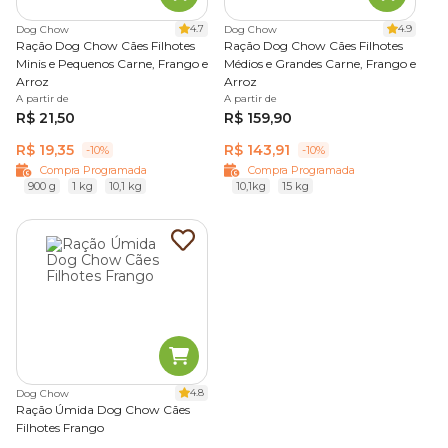
4.7
4.9
Dog Chow
Dog Chow
Ração Dog Chow Cães Filhotes
Ração Dog Chow Cães Filhotes
Minis e Pequenos Carne, Frango e
Médios e Grandes Carne, Frango e
Arroz
Arroz
A partir de
A partir de
R$ 21,50
R$ 159,90
R$ 19,35
R$ 143,91
-10%
-10%
Compra Programada
Compra Programada
900 g
1 kg
10,1 kg
10,1kg
15 kg
4.8
Dog Chow
Ração Úmida Dog Chow Cães
Filhotes Frango