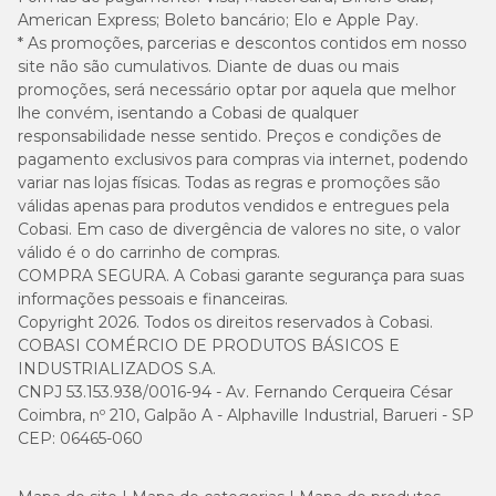
Mini
35 g - 100 g
kg
American Express; Boleto bancário; Elo e Apple Pay.
* As promoções, parcerias e descontos contidos em nosso
site não são cumulativos. Diante de duas ou mais
5 kg a
Pequeno
110 g - 170 g
10 kg
promoções, será necessário optar por aquela que melhor
lhe convém, isentando a Cobasi de qualquer
responsabilidade nesse sentido. Preços e condições de
10 kg a
Médio
170 g - 310 g
pagamento exclusivos para compras via internet, podendo
25 kg
variar nas lojas físicas. Todas as regras e promoções são
válidas apenas para produtos vendidos e entregues pela
25 kg a
Médio
310 g - 390 g
Cobasi. Em caso de divergência de valores no site, o valor
35 kg
válido é o do carrinho de compras.
COMPRA SEGURA. A Cobasi garante segurança para suas
35 kg a
informações pessoais e financeiras.
Grande
390 g - 460 g
45 kg
Copyright 2026. Todos os direitos reservados à Cobasi.
COBASI COMÉRCIO DE PRODUTOS BÁSICOS E
460 g mais 30
INDUSTRIALIZADOS S.A.
Acima
g por cada 5 kg
CNPJ 53.153.938/0016-94 - Av. Fernando Cerqueira César
Gigante
de 45
acima de 45 kg
kg
Coimbra, nº 210, Galpão A - Alphaville Industrial, Barueri - SP
de peso corporal
CEP: 06465-060