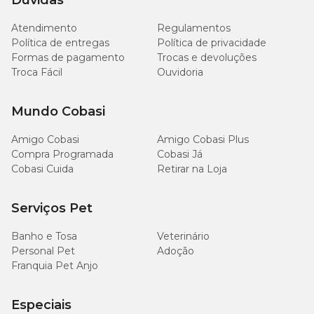
Dúvidas
60
Matéria Fibrosa (máx.)
6,0%
g/kg
Atendimento
Regulamentos
Política de entregas
Política de privacidade
90
Matéria Mineral (máx.)
9,0%
Formas de pagamento
Trocas e devoluções
g/kg
Troca Fácil
Ouvidoria
Cálcio (mín.)
11 g/kg
1,1%
Mundo Cobasi
Cálcio (máx.)
18 g/kg
1,8%
Amigo Cobasi
Amigo Cobasi Plus
Compra Programada
Cobasi Já
7.000
Cobasi Cuida
Retirar na Loja
Fósforo (mín.)
0,70%
mg/kg
Serviços Pet
Fósforo (máx.)
13 g/kg
1,3%
Banho e Tosa
Veterinário
1.500
Personal Pet
Adoção
Sódio (mín.)
mg/kg
Franquia Pet Anjo
5.500
Potássio (mín.)
Especiais
mg/kg