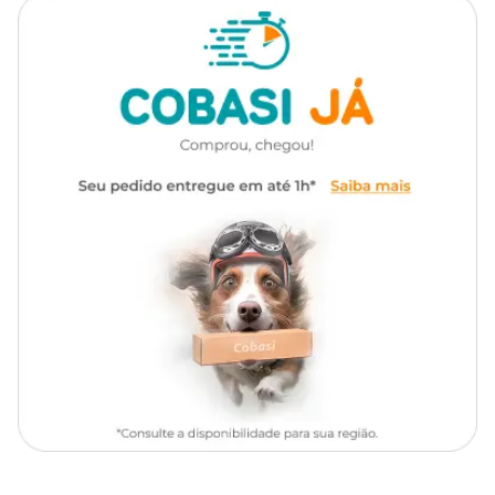
Dog Chow Cães Adultos 7+ Longevidade Carne e Frango
Raças de
você proporciona tudo o que ele precisa. Acesse o site, App ou visite
Todas as Raças
Cachorro
uma loja física da Cobasi e confira nossas condições.
Ingredientes
Alimentação diária para cães
Indicação
adultos com mais de 7 anos
Grão de milho*, farinha de carne e osso de suínos, farinha de
vísceras de aves, farinha de atum, farelo de soja*, farelo de glúten de
Linha
Extra Life
milho (60)*, quirera de arroz, casca de soja*, gordura de frango,
hidrolisado de fígado de aves e suínos, cloreto de sódio, inulina,
cloreto de potássio, carbonato de cálcio, cenoura, ervilha moída
Marca
Dog Chow
desidratada, DL-metionina, L-Lisina, vitaminas (retinol,
colecalciferol, ácido ascórbico, acetato de D-alfa-tocoferol,
menadiona bissulfito de sódio, tiamina, riboflavina, niacina (ácido
Gênero
Unissex
nicotínico), D-pantotenato de cálcio, cloridrato de piridoxina,
biotina, ácido fólico, cianocobalamina, cloreto de colina), minerais
(sulfato de zinco monohidratado, sulfato ferroso monohidratado,
sulfato de manganês monohidratado, sulfato de cobre
pentahidratado, iodato de cálcio, selenito de sódio, proteinato de
cobre, proteinato de ferro, proteinato de manganês, proteinato de
selênio, proteinato de zinco) e BHT. Eventuais Substitutivos:
farinha de carne e osso de bovinos, farinha de salmão, farinha de
peixes, farinha de sardinha, farinha de tilápia, farinha hidrolisada
de aves, grão de sorgo, trigo integral, farelo de glúten de milho