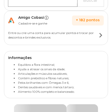
Buscar
Amigo Cobasi
+
182
pontos
Cadastre-se e ganhe
Entre ou crie uma conta para acumular pontos e trocar por
descontos e brindes exclusivos.
Informações
Equilibra a flora intestinal;
Ajuda a atrasar os sinais da idade;
Articulações e músculos saudáveis;
Contém prebiótico e fibras naturais;
Pelos brilhantes com Ômegas 3 e 6;
Dentes saudáveis e com menos tártaro;
Alimento 100% completo e balanceado.