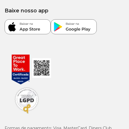
Baixe nosso app
2.500
Frutanos Totais (mín.)
mg/kg
Enriquecimento mínimo por kg
Vitamina A (11000 mg); Vitamina D3 (700UI), Vitamina B5
(10mg), Vitamina B7 (0,08mg), Vitamina B9 (0,7mg), Colina
(400mg), Zinco (100mg), Ferro (112mg); Manganês (36mg);
Cobre (8mg), Iodo (1,2mg), Selênio (0,16mg).
Quantidade recomendada
Quantidade
Porte
Peso
diária
1 kg a 5
Formas de pagamento:
Visa, MasterCard, Diners Club,