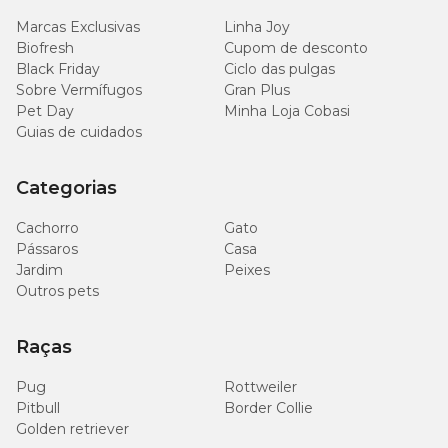
Marcas Exclusivas
Linha Joy
Ômega 6 (Mín.)
15 g/kg
Biofresh
Cupom de desconto
Black Friday
Ciclo das pulgas
Sobre Vermífugos
Gran Plus
1.000
Ômega 3 (mín.)
mg/kg
Pet Day
Minha Loja Cobasi
Guias de cuidados
2.500
Metionina (mín.)
mg/kg
Categorias
7.000
Cachorro
Gato
Lisina (mín.)
mg/kg
Pássaros
Casa
Jardim
Peixes
Outros pets
450
Vitamina E (mín.)
UI/kg
Raças
70
Vitamina C (mín.)
mg/kg
Pug
Rottweiler
Pitbull
Border Collie
400
Golden retriever
Glicosamina (mín.)
mg/kg