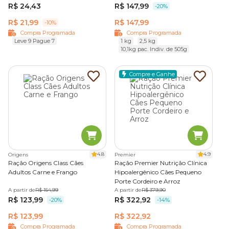
essenciais ajudam no bom funcionamento do organismo,
R$ 24,43
R$ 147,99
-20%
enquanto nutrientes como antioxidantes e ômega 3 e 6
R$ 21,99
R$ 147,99
-10%
contribuem para a saúde da pele, da pelagem e do
Compra Programada
Compra Programada
metabolismo.
Leve 9 Pague 7
1 kg
2,5 kg
A necessidade pode variar bastante de um cão para outro.
10,1kg pac. Indiv. de 505g
Animais mais ativos exigem maior aporte energético,
enquanto cães com tendência ao sobrepeso ou
Compre e Ganhe
sensibilidade alimentar pedem fórmulas mais controladas.
Na Cobasi, você encontra diferentes tipos de
ração para
cachorro adulto
, incluindo opções grain free,
hipoalergênicas e versões voltadas para controle de peso
ou outras necessidades nutricionais específicas.
4.8
4.9
Origens
Premier
Ração para cachorro idoso (sênior)
Ração Origens Class Cães
Ração Premier Nutrição Clínica
Adultos Carne e Frango
Hipoalergênico Cães Pequeno
Porte Cordeiro e Arroz
Com o avanço da idade, o organismo do cão passa por
A partir de
R$ 154,99
A partir de
R$ 379,90
mudanças naturais, como redução do metabolismo,
R$ 123,99
R$ 322,92
-20%
-14%
desgaste das articulações e maior dificuldade em manter a
condição corporal.
R$ 123,99
R$ 322,92
Compra Programada
Compra Programada