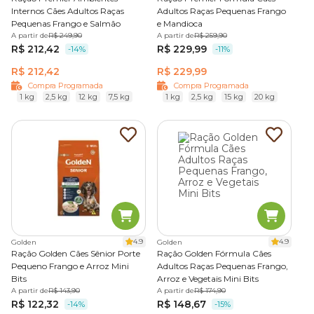
e pode ser combinada com a ração seca para variar o sabor
Internos Cães Adultos Raças
Adultos Raças Pequenas Frango
e deixar a alimentação mais interessante.
Pequenas Frango e Salmão
e Mandioca
A partir de
R$ 249,90
A partir de
R$ 259,90
Disponível nas categorias
Premium e Super Premium
, é
R$ 212,42
R$ 229,99
-14%
-11%
uma boa opção para cães que preferem alimentos macios
R$ 212,42
R$ 229,99
ou precisam de refeições mais apetitosas, trazendo mais
Compra Programada
Compra Programada
variedade e praticidade para as refeições.
1 kg
2,5 kg
12 kg
7,5 kg
1 kg
2,5 kg
15 kg
20 kg
Ração natural
A
ração natural para cães
se destaca por utilizar
composições sem corantes, conservantes artificiais ou
transgênicos.
Com ingredientes selecionados, as rações naturais
costumam incluir carnes frescas, legumes, frutas e cereais
4.9
4.9
Golden
Golden
integrais, o que favorece melhor aproveitamento dos
Ração Golden Cães Sênior Porte
Ração Golden Fórmula Cães
nutrientes e maior digestibilidade.
Pequeno Frango e Arroz Mini
Adultos Raças Pequenas Frango,
Bits
Arroz e Vegetais Mini Bits
A partir de
R$ 143,90
A partir de
R$ 174,90
São alimentos que geralmente fazem parte das categorias
R$ 122,32
R$ 148,67
-14%
-15%
Premium Especial ou Super Premium Natural,