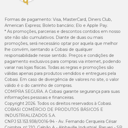
Rações light
Formas de pagamento:
Visa, MasterCard, Diners Club,
Indicadas para controle de peso, as rações light têm menor
American Express; Boleto bancário; Elo e Apple Pay.
densidade calórica e maior teor de fibras. São
* As promoções, parcerias e descontos contidos em nosso
recomendadas para cães castrados, menos ativos ou com
site não são cumulativos. Diante de duas ou mais
tendência ao ganho de peso, pois ajudam a promover
promoções, será necessário optar por aquela que melhor
saciedade sem comprometer o equilíbrio nutricional.
lhe convém, isentando a Cobasi de qualquer
Ração para cachorro por porte
responsabilidade nesse sentido. Preços e condições de
pagamento exclusivos para compras via internet, podendo
O
variar nas lojas físicas. Todas as regras e promoções são
porte do cachorro influencia diretamente suas
necessidades nutricionais
válidas apenas para produtos vendidos e entregues pela
, o tamanho do grão, o gasto
energético e até a forma como o alimento é digerido.
Cobasi. Em caso de divergência de valores no site, o valor
válido é o do carrinho de compras.
Por isso, escolher uma ração desenvolvida especificamente
COMPRA SEGURA. A Cobasi garante segurança para suas
para cães de porte pequeno, médio ou grande ajuda a
informações pessoais e financeiras.
garantir uma alimentação mais segura, equilibrada e
Copyright 2026. Todos os direitos reservados à Cobasi.
adequada ao dia a dia do pet. Confira as diferenças:
COBASI COMÉRCIO DE PRODUTOS BÁSICOS E
INDUSTRIALIZADOS S.A.
CNPJ 53.153.938/0016-94 - Av. Fernando Cerqueira César
Ração para cães de porte pequeno
Coimbra, nº 210, Galpão A - Alphaville Industrial, Barueri - SP