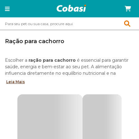
Ração para cachorro
Escolher a
ração para cachorro
é essencial para garantir
saúde, energia e bem-estar ao seu pet. A alimentação
influencia diretamente no equilíbrio nutricional e na
qualidade de vida em cada fase.
Leia Mais
Para facilitar essa escolha, a
Cobasi reúne as melhores
rações para cães
, com fórmulas completas e balanceadas,
desenvolvidas para diferentes portes, idades, rotinas e
necessidades nutricionais.
Aqui você encontra alimentos de todos os tipos: desde
rações secas e úmidas até linhas naturais e Super Premium,
com diferentes níveis de qualidade e composição.