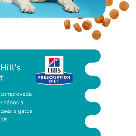
Hill’s
t
e comprovada
rinários a
 cães e gatos
ais.