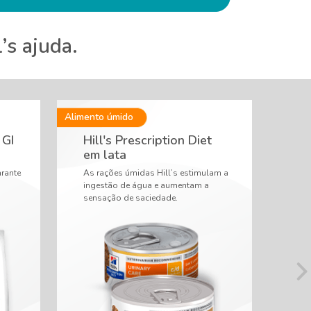
’s ajuda.
 GI
Hill's Prescription Diet
Hi
em lata
c/
arante
As rações úmidas Hill’s estimulam a
Cui
ingestão de água e aumentam a
ris
sensação de saciedade.
urin