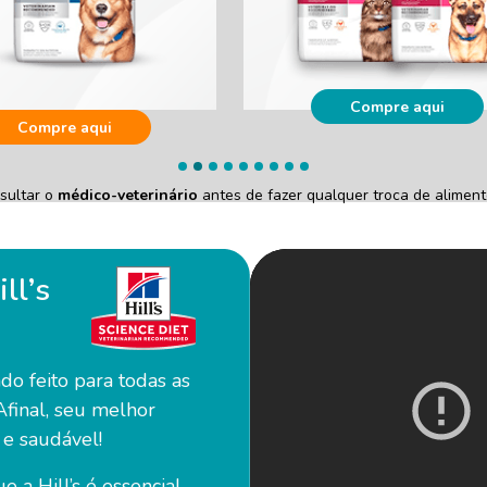
Compre aqui
Compre aqui
sultar o
médico-veterinário
antes de fazer qualquer troca de alimento
ll’s
o feito para todas as
Afinal, seu melhor
e saudável!
e a Hill’s é essencial