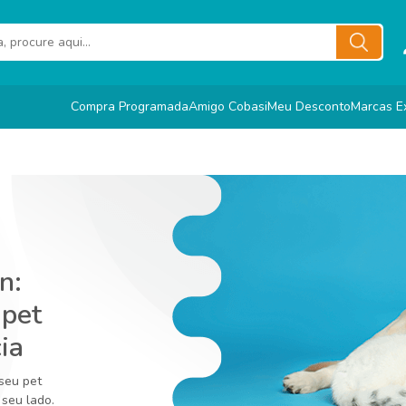
Compra Programada
Amigo Cobasi
Meu Desconto
Marcas E
n:
 pet
ia
seu pet
 seu lado.