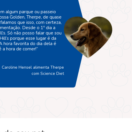
m algum parque ou passeio
ossa Golden, Therpe, de quase
falamos que isso, com certeza,
limentação. Desde o 1º dia a
l’s. Só não posso falar que sou
Hill’s porque esse lugar é da
A hora favorita do dia dela é
 a hora de comer!”
Caroline Hensel alimenta Therpe
com Science Diet