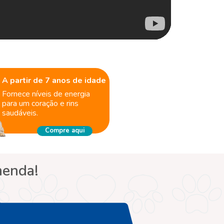
A partir de 7 anos de idade
Fornece níveis de energia
para um coração e rins
saudáveis.
Compre aqui
menda!