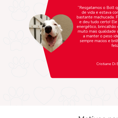
“Resgatamos o Bolt qu
de vida e estava co
bastante machucada. Fi
e deu tudo certo! Ele
energético, brincalhão 
muito mais qualidade d
a manter o peso ide
sempre macios e bril
feli
Cristiane Di