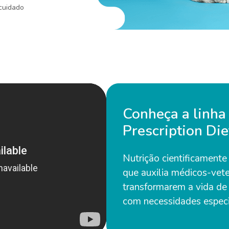
 cuidado
Conheça a linha 
Prescription Die
Nutrição cientificament
que auxilia médicos-vete
transformarem a vida de
com necessidades especi