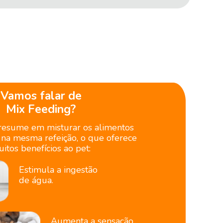
Vamos falar de
Mix Feeding?
 resume em misturar os alimentos
 na mesma refeição, o que oferece
itos benefícios ao pet:
Estimula a ingestão
de água.
Aumenta a sensação