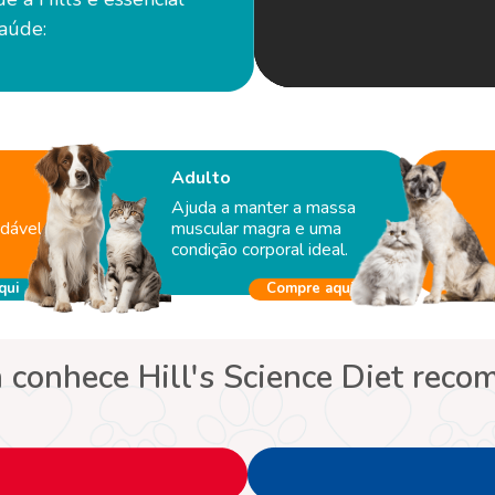
saúde:
Adulto
Ajuda a manter a massa
dável
muscular magra e uma
condição corporal ideal.
qui
Compre aqui
conhece Hill's Science Diet reco