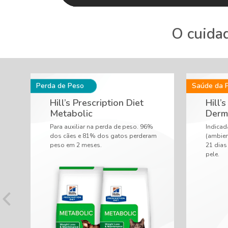
O cuidad
Hill’s Prescription Diet
Hill’
Metabolic
Derm
m
Para auxiliar na perda de peso. 96%
Indicad
dos cães e 81% dos gatos perderam
(ambien
peso em 2 meses.
21 dias
pele.