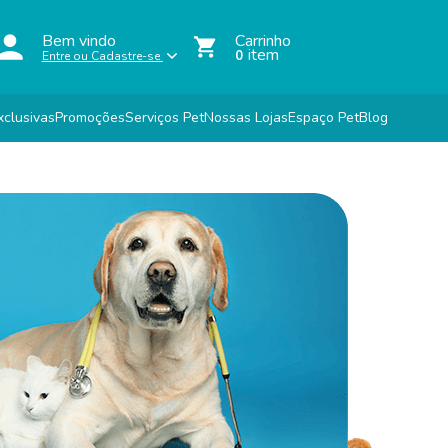
Bem vindo
Carrinho
item
0
Entre ou Cadastre-se
xclusivas
Promoções
Serviços Pet
Nossas Lojas
Espaço Pet
Blog