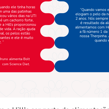
ando ele tinha horas
“Quando vamos e
m uma das patinhas
elogiam o pelo da n
cou vários dias na UTI
2 anos. Nós sempre 
 é um cachorro forte,
é resultado da a
e a Hill’s proporcionou
alimentamos com Hil
e vida. A ração ajuda
a fã número 1 da 
al, os pelos estão
nossa Therpinha. 
hantes e ele é muito
quando é
z. “
 Bruno alimenta Bolt
com Science Diet.