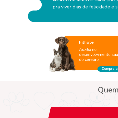
pra viver dias de felicidade e 
Filhote
Auxilia no
desenvolvimento sau
do cérebro.
Compre a
Quem 