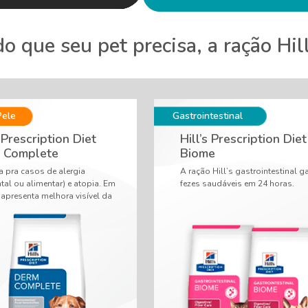
o que seu pet precisa, a ração Hill
s Prescription Diet
Hill’s Prescription Diet
 Complete
Biome
a pra casos de alergia
A ração Hill’s gastrointestinal g
tal ou alimentar) e atopia. Em
fezes saudáveis em 24 horas.
 apresenta melhora visível da