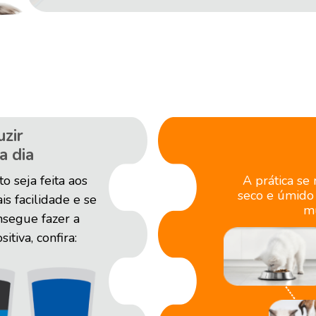
zir
a dia
o seja feita aos
A prática se
seco e úmido
s facilidade e se
mu
nsegue fazer a
tiva, confira: