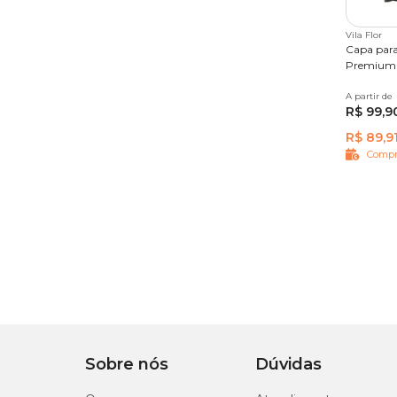
Vila Flor
Capa para
Premium P
A partir de
Único
R$ 99,9
R$ 89,9
Compr
Sobre nós
Dúvidas