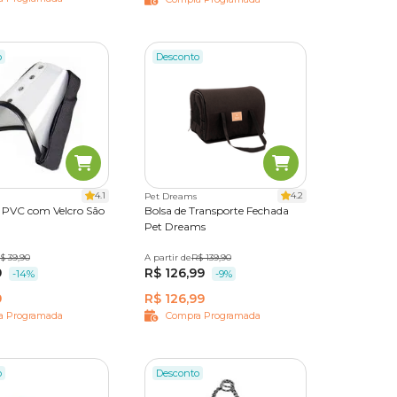
o
Desconto
4.1
4.2
Pet Dreams
a PVC com Velcro São
Bolsa de Transporte Fechada
Pet Dreams
 2
$ 39,90
N° 3
N° 4
A partir de
M
G
R$ 139,90
GG
9
R$ 126,99
-14%
-9%
9
R$ 126,99
a Programada
Compra Programada
o
Desconto