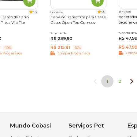
4.4
4.6
Tchucoo
Gomoov
Adaptador
 Banco de Carro
Caixa de Transporte para Cães e
Segurança
reta Vila Flor
Gatos Open Top Gomoov
A partir de
Único
R
A partir de
Mini
XP
P
R$ 47,9
0
R$ 239,90
R$ 47,9
1
R$ 215,91
-10%
-10%
Compr
a Programada
Compra Programada
1
2
Mundo Cobasi
Serviços Pet
Esp