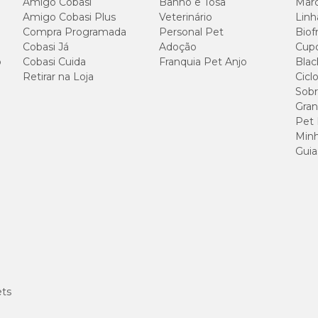
Amigo Cobasi
Banho e Tosa
Marc
Amigo Cobasi Plus
Veterinário
Linh
Compra Programada
Personal Pet
Biof
Cobasi Já
Adoção
Cup
o
Cobasi Cuida
Franquia Pet Anjo
Blac
Retirar na Loja
Cicl
Sobr
Gran
Pet
Minh
Guia
ets