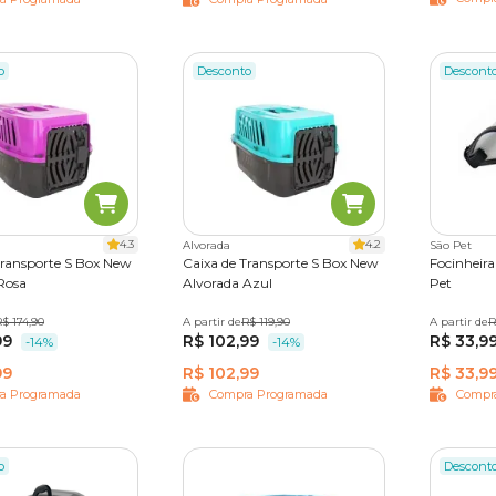
o
Desconto
Descont
4.3
4.2
Alvorada
São Pet
Transporte S Box New
Caixa de Transporte S Box New
Focinheir
Rosa
Alvorada Azul
Pet
$ 174,90
Nº 02
Nº 03
Nº 04
A partir de
Nº 01
R$ 119,90
Nº 02
Nº 03
Nº 04
A partir de
N° 1
N°
R
99
R$ 102,99
R$ 33,9
N° 5
-14%
-14%
99
R$ 102,99
R$ 33,9
a Programada
Compra Programada
Compr
o
Descont