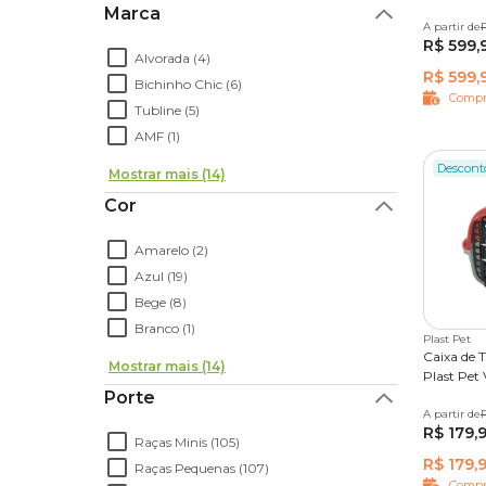
Marca
A partir de
PP
P
R
R$ 599,
Alvorada (4)
R$ 599,
Bichinho Chic (6)
Compr
Tubline (5)
AMF (1)
Descont
Mostrar mais (14)
Cor
Amarelo (2)
Azul (19)
Bege (8)
Branco (1)
Plast Pet
Caixa de 
Mostrar mais (14)
Plast Pet
Porte
A partir de
Nº 2
N
R
R$ 179,
Raças Minis (105)
R$ 179,
Raças Pequenas (107)
Compr