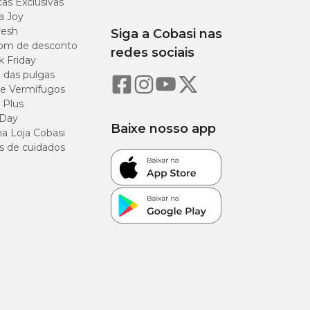
as Exclusivas
a Joy
resh
Siga a Cobasi nas
om de desconto
redes sociais
k Friday
o das pulgas
e Vermífugos
 Plus
 Day
Baixe nosso app
a Loja Cobasi
s de cuidados