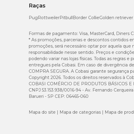
Raças
Pug
Rottweiler
Pitbull
Border Collie
Golden retriever
Formas de pagamento:
Visa, MasterCard, Diners C
* As promoções, parcerias e descontos contidos e
promoções, será necessário optar por aquela que 
responsabilidade nesse sentido. Preços e condiçõ
podendo variar nas lojas físicas. Todas as regras 
entregues pela Cobasi. Em caso de divergência de v
COMPRA SEGURA. A Cobasi garante segurança para 
Copyright 2026. Todos os direitos reservados à Cob
COBASI COMÉRCIO DE PRODUTOS BÁSICOS E I
CNPJ 53.153.938/0016-94 - Av. Fernando Cerqueira Cé
Barueri - SP CEP: 06465-060
Mapa do site
Mapa de categorias
Mapa de prod