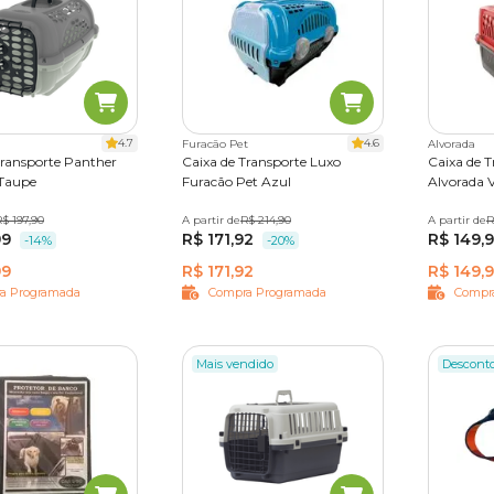
4.7
4.6
Furacão Pet
Alvorada
Transporte Panther
Caixa de Transporte Luxo
Caixa de 
 Taupe
Furacão Pet Azul
Alvorada 
º 3
$ 197,90
Nº 4
A partir de
N° 01
R$ 214,90
N° 02
N° 03
A partir de
Nº 02
R
99
R$ 171,92
R$ 149,
-14%
-20%
99
R$ 171,92
R$ 149,
a Programada
Compra Programada
Compr
Mais vendido
Descont