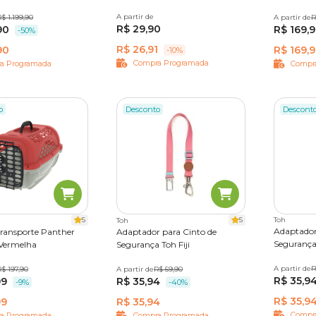
A partir de
M
G
GG
$ 1.199,90
Inter
M
G
XG
A partir de
Nº 2
N
R
R$ 29,90
90
R$ 169,
-50%
R$ 26,91
90
R$ 169,
-10%
Compra Programada
a Programada
Compr
o
Desconto
Descont
5
5
Toh
Toh
Adaptador
Transporte Panther
Adaptador para Cinto de
Segurança
 Vermelha
Segurança Toh Fiji
A partir de
Único
R
º 3
$ 197,90
Nº 4
A partir de
Único
R$ 59,90
R$ 35,9
99
R$ 35,94
-9%
-40%
R$ 35,9
99
R$ 35,94
Compr
a Programada
Compra Programada