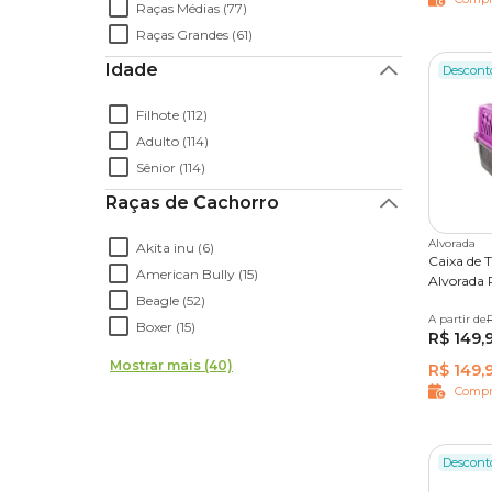
Raças Médias (77)
Raças Grandes (61)
Idade
Descont
Filhote (112)
Adulto (114)
Sênior (114)
Raças de Cachorro
Alvorada
Akita inu (6)
Caixa de 
American Bully (15)
Alvorada 
Beagle (52)
A partir de
Nº 01
R
Boxer (15)
R$ 149,
Mostrar mais (40)
R$ 149,
Compr
Descont