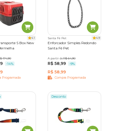
4.1
4.9
Santa Fé Pet
Transporte S Box New
Enforcador Simples Redondo
Vermelha
Santa Fé Pet
$ 174,90
Nº 03
Nº 04
A partir de
40 cm
R$ 64,90
60 cm
80 cm
99
R$ 58,99
-14%
-9%
99
R$ 58,99
a Programada
Compra Programada
o
Desconto