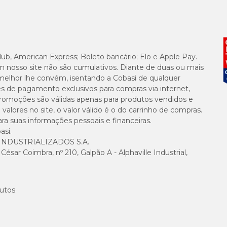
lub, American Express; Boleto bancário; Elo e Apple Pay.
m nosso site não são cumulativos. Diante de duas ou mais
melhor lhe convém, isentando a Cobasi de qualquer
es de pagamento exclusivos para compras via internet,
e promoções são válidas apenas para produtos vendidos e
alores no site, o valor válido é o do carrinho de compras.
suas informações pessoais e financeiras.
asi.
NDUSTRIALIZADOS S.A.
sar Coimbra, nº 210, Galpão A - Alphaville Industrial,
utos