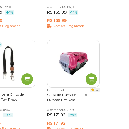
º 3
$ 197,90
Nº 4
A partir de
Nº 2
Nº 3
R$ 197,90
Nº 4
99
R$ 169,99
-14%
-14%
99
R$ 169,99
a Programada
Compra Programada
o
4.6
Furacão Pet
 para Cinto de
Caixa de Transporte Luxo
 Toh Preto
Furacão Pet Rosa
$ 59,90
A partir de
N° 01
R$ 214,90
N° 02
N° 03
4
R$ 171,92
-40%
-20%
4
R$ 171,92
a Programada
Compra Programada