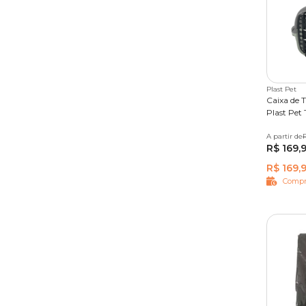
Plast Pet
Caixa de 
Plast Pet
A partir de
Nº 2
N
R
R$ 169,
R$ 169,
Compr