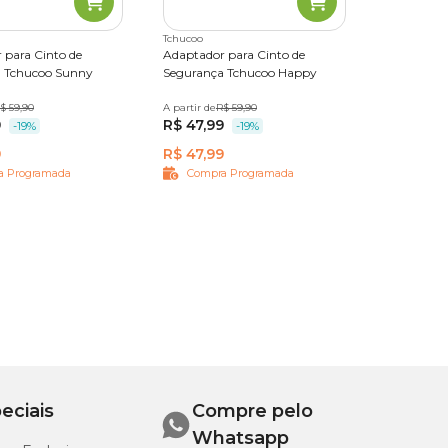
Tchucoo
 para Cinto de
Adaptador para Cinto de
 Tchucoo Sunny
Segurança Tchucoo Happy
$ 59,90
A partir de
Único
R$ 59,90
9
R$ 47,99
-19%
-19%
9
R$ 47,99
a Programada
Compra Programada
eciais
Compre pelo
Whatsapp