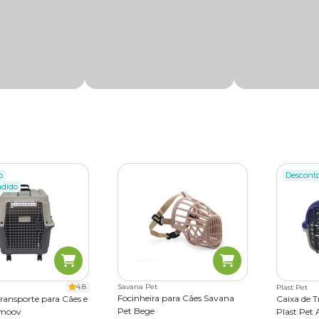
o
Descont
ndido
4.8
Savana Pet
Plast Pet
Focinheira para Cães Savana
Transporte para Cães e
Caixa de 
Pet Bege
omoov
Plast Pet 