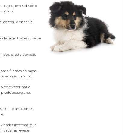
 articulações, muito importantes para cães de porte médio a
s aos pequenos desde o
forme
ou algodão
Solução limpa orelhas
iado pela sua origem como cão de pastoreio, o que exige adaptações
e amado.
o e costuma se destacar em qualquer tipo de atividade que envolva
umedecido em água morna
scuro, podendo ter versões sombreadas. Tons muito claros, como
ram a flora intestinal, evitando problemas gástricos comuns na
ai comer, e onde vai
ar e perseguir podem falar mais alto, causando problemas de
mas de estimular suas habilidades naturais e fortalecer o vínculo
bem definidas na cabeça e nos membros. Reflexos ferrugem no
 a
escovação do Collie Rough
deve ser diária, para evitar o
ustentam a massa muscular, essenciais para um cão atlético
ode fazer travessuras se
iente doméstico mais adaptado aos hábitos naturais do cão — uma
a, e
petiscos
, brinquedos e elogios são a chave para desbloquear
rizado com preto. Pode ter marcas castanhas, mas manchas
, onde os tufos podem formar nós dolorosos, como explicamos neste
lhote, preste atenção
 a direcionar os instintos e estimular a mente são:
lies não sejam alimentados com rações que contenham
milho ou
 Rough, vale investir em treinos com um
adestrador profissional
,
 frequência, já que cães de orelhas semieretas também podem
u
cabos de guerra
;
ra, chamado de "Branco". Neste caso, a pelagem é
 para filhotes de raças
u azul-merle.
s com altas concentrações desses componentes.
ios ao crescimento.
algo está errado com a saúde do animal — e você deve procurar o
rcas e um passo a passo completo de
como escolher a ração
do pelo veterinário
recisa de socialização constante para se tornar um animal
m produtos seguros
gh mantém não só a beleza natural de sua pelagem, mas também a
ns, lugares e animais desde cedo ajuda a prevenir comportamentos
.
nos reativo e causa menos problemas em casa. Logo, o
s, sons e ambientes,
te.
aço abdominal
, o Collie não deve ser alimentado uma única vez ao
 assegura que o seu Collie Rough cresça preparado para lidar com
utação MDR1
, condição genética que afeta a forma como o animal
as
ividades intensas, que
em
ncadeiras leves e
duas ou mais porções
bem espaçadas, de manhã e à noite.
om que a raça adore explorar ambientes externos — algo que