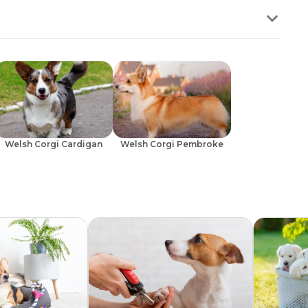
gia, ele se sente melhor em casas amplas com quintal ou jardim
da, mas tende a aumentar durante as trocas sazonais de subpelo — que
sado, já que o Collie é naturalmente atento e sensível a estímulos
os mortos e manter a pelagem bonita e saudável.
ando está entediado ou quer chamar atenção.
uficiente, e os fios não costumam se espalhar pela casa de maneira
o diferente ao redor, o que faz parte de seu instinto de pastoreio e
ara apartamentos grandes
, desde que recebam estímulos e façam
hia frequente é essencial para evitar latidos excessivos e garantir um
Welsh Corgi Cardigan
Welsh Corgi Pembroke