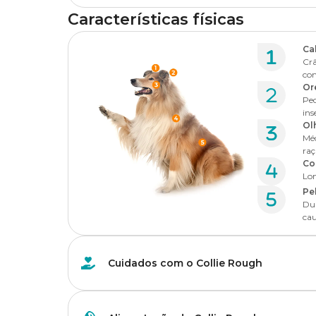
mesmo no terreno montanhoso da região.
Simpáticos e leais, são
cães dóceis
que agradam todos os
Características físicas
até outros animais de estimação.
1. A origem do nome "Collie" ainda é incerta
O principal traço de distinção entre as variantes era a pe
outros tinham pelos curtos e planos.
A doçura e a gentileza da raça também a tornam uma boa 
Ca
O nome "Collie" tem várias possíveis origens, e até hoje,
definitivamente vão adorar ter uma tarefa a cumprir!
Crâ
sobre sua verdadeira raiz.
Nesta época, as
características do Collie Rough
se aj
co
campo.
Afinal, como qualquer outro cachorro do grupo de pastorei
Or
Uma teoria muito popular sugere que a palavra venha do
natural e alto nível de energia
.
Peq
pastoreadas pela raça nas planícies da Escócia.
Assim, os cães de pelo longo guardavam rebanhos nas monta
ins
áridas do norte da Inglaterra.
Por isso, precisam de uma rotina de exercícios físicos int
Ol
Outra possibilidade é a palavra anglo-saxônica
Coll
, que s
instintos naturais.
Méd
típica nos cães da época.
O grande salto da raça aconteceu no século XIX, quando a r
raç
passou a criá-los em seu Canil Real.
Do contrário, os Collies podem acabar se sentindo entedia
Co
Há ainda quem associe o termo à palavra
collar
, por caus
roídos e muita bagunça pela casa.
Lon
significa fidelidade e confiança, traço do Collie Rough.
Logo, o interesse real transformou o até então humilde cã
Pe
sua ascensão como uma estrela do mundo canino!
Apesar da energia, a raça é equilibrada e também sabe ap
Dua
2. Duas variações ou duas raças distintas?
laços fortes!
cau
Popularidade, divisão e reconhecimento ofic
Desde os tempos remotos, cães Collie nasciam com duas va
Na verdade, estes
cães fieis e espertos
parecem até apr
Em 1873, o esportista irlandês Sewallis E. Shirley registrou 
pessoa na casa.
O American Kennel Club considera ambas as versões como 
linhagem moderna da raça.
Cuidados com o Collie Rough
envolvem somente o comprimento e textura dos pelos.
Mas é bom lembrar que o Collie Rough possui um lado inde
Pouco depois, os cães pastores escoceses chegaram aos Es
fortalecer a autoconfiança e reduzir a ansiedade.
No entanto, desde 1974, a Federação Cinológica Internacion
criadores da região.
Rotina de exercícios para raças com alta ene
curto) como raças distintas, com padrões oficiais próprios.
Como são cachorros com forte instinto de pastoreio, os Co