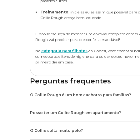
passeios curtos.
A alteração faz com que os pets se tornem intolerantes a 
aumenta as chances de infestações de parasitas.
O uso de tigelas de alimentação lenta também pode ser 
ou evitar certas medicações para garantir a segurança.
as chances de desconfortos digestivos.
Treinamento
: inicie as aulas assim que possível para 
Além de desconforto, vermes, pulgas e carrapatos podem ca
Collie Rough cresça bem-educado.
Como manter a saúde do Collie Rough em di
erliquiose canina
.
A necessidade calórica de cada pet varia bastante: um Col
enquanto cachorros atléticos podem demandar até o dobr
Os
cuidados com a saúde do Collie Rough
começam c
Para proteger o Collie de visitantes indesejados, é impor
E não se esqueça de montar um enxoval completo com tudo
precocemente problemas comuns na raça.
antipulgas
.
Rough vai precisar para crescer feliz e saudável!
Para não errar nas porções, sempre verifique as instruçõe
plano alimentar adequado às necessidades do cão.
Check-ups anuais, com exames físicos e clínicos, são ótima
Os medicamentos devem ser escolhidos conforme o peso, i
Na
categoria para filhotes
da Cobasi, você encontra br
afetem o bem-estar do pet de maneira assertiva.
veterinário confiável.
comedouros e itens de higiene para cuidar do seu novo me
Se houver necessidade, suplementos como ácidos graxo
primeiro dia em casa.
pelo especialista.
Ajustes na alimentação e rotina de exercícios conforme a i
Neste artigo, explicamos tudo sobre a
vermifugação de 
dos cuidados preventivos com a raça.
cuidado. Aproveite para tirar suas dúvidas!
Perguntas frequentes
O Collie Rough é um bom cachorro para famílias?
Sim! Os Collie Rough são cães que convivem bem com crianças,
casa.
Posso ter um Collie Rough em apartamento?
Gentis, protetores e muito afetuosos, os cães da raça adoram br
Depende. Apesar de se adaptar a diferentes ambientes, o Col
reduzidos.
O Collie solta muito pelo?
Ainda assim, é importante que o Collie receba adestramento e s