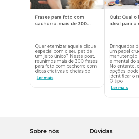
Frases para foto com
Quiz: Qual o
cachorro: mais de 300
ideal para o
legendas criativas
Quer eternizar aquele clique
Brinquedos
especial com o seu pet de
um papel cruc
um jeito único? Neste post,
manutenção d
reunimos mais de 300 frases
e mental do s
para foto com cachorro com
No entanto, d
dicas criativas e cheias de
opções, pode 
identificar o
Ler mais
O tipo
Ler mais
Sobre nós
Dúvidas