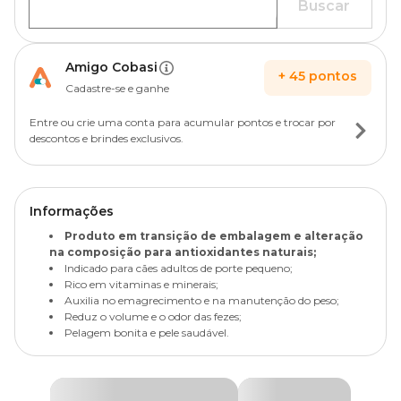
Buscar
Amigo Cobasi
+
45
pontos
Cadastre-se e ganhe
Entre ou crie uma conta para acumular pontos e trocar por
descontos e brindes exclusivos.
Informações
Produto em transição de embalagem e alteração
na composição para antioxidantes naturais;
Indicado para cães adultos de porte pequeno;
Rico em vitaminas e minerais;
Auxilia no emagrecimento e na manutenção do peso;
Reduz o volume e o odor das fezes;
Pelagem bonita e pele saudável.