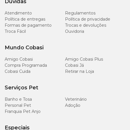
Dúvidas
Light Cães Adultos Frango e Salmão
Atendimento
Regulamentos
Política de entregas
Política de privacidade
Umidade (máx.)
10,00%
100g/kg
Formas de pagamento
Trocas e devoluções
Troca Fácil
Ouvidoria
Proteína Bruta (mín.)
28,00%
280g/kg
Mundo Cobasi
Extrato Etéreo (mín.)
8,00%
80g/kg
Amigo Cobasi
Amigo Cobasi Plus
Matéria Mineral (máx.)
7,00%
70g/kg
Compra Programada
Cobasi Já
Cobasi Cuida
Retirar na Loja
Matéria Fibrosa (máx.)
4,50%
45g/kg
Serviços Pet
Cálcio (máx.)
1,40%
14g/kg
Banho e Tosa
Veterinário
Personal Pet
Adoção
Cálcio (mín.)
0,80%
8.000mg/kg
Franquia Pet Anjo
Fósforo (mín.)
0,60%
6.000mg/kg
Especiais