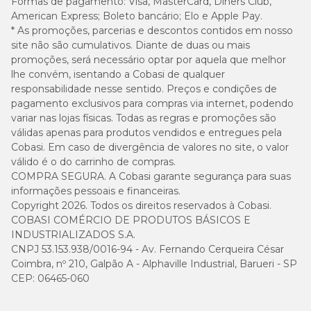
Formas de pagamento:
Visa, MasterCard, Diners Club,
American Express; Boleto bancário; Elo e Apple Pay.
* As promoções, parcerias e descontos contidos em nosso
site não são cumulativos. Diante de duas ou mais
promoções, será necessário optar por aquela que melhor
lhe convém, isentando a Cobasi de qualquer
responsabilidade nesse sentido. Preços e condições de
pagamento exclusivos para compras via internet, podendo
variar nas lojas físicas. Todas as regras e promoções são
válidas apenas para produtos vendidos e entregues pela
Cobasi. Em caso de divergência de valores no site, o valor
válido é o do carrinho de compras.
COMPRA SEGURA. A Cobasi garante segurança para suas
informações pessoais e financeiras.
Copyright 2026. Todos os direitos reservados à Cobasi.
COBASI COMÉRCIO DE PRODUTOS BÁSICOS E
INDUSTRIALIZADOS S.A.
CNPJ 53.153.938/0016-94 - Av. Fernando Cerqueira César
Coimbra, nº 210, Galpão A - Alphaville Industrial, Barueri - SP
CEP: 06465-060