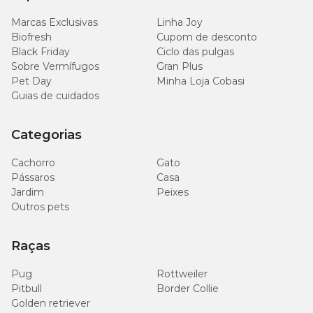
Sódio (mín.)
0,20%
2.000mg/kg
Marcas Exclusivas
Linha Joy
Biofresh
Cupom de desconto
Potássio (mín.)
0,58%
5.800mg/kg
Black Friday
Ciclo das pulgas
Sobre Vermífugos
Gran Plus
Pet Day
Minha Loja Cobasi
Ômega 6 (mín.)
1,10%
11g/kg
Guias de cuidados
Ômega 3 (mín.)
0,20%
2.000mg/kg
Categorias
Beta-glucanas (mín)
0,06%
600mg/kg
Cachorro
Gato
Pássaros
Casa
Mananoligossacarídeos
Jardim
Peixes
0,034%
340mg/kg
(mín)
Outros pets
L-carnitina (mín)
-
250mg/kg
Raças
Energia Metabolizável
-
3.555 kcal/kg
Pug
Rottweiler
Pitbull
Border Collie
Golden retriever