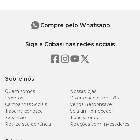
conheça a
Compra Programada Cobasi!
Ingredientes da Ração Premier Ambientes Internos Light
Cães Adultos Frango e Salmão
Compre pelo Whatsapp
Farinha de vísceras de frango, farinha de salmão, glúten de milho
(não transgênico), ovo em pó, grão de sorgo, quirera de arroz,
Siga a Cobasi nas redes sociais
aveia, fibra de cana-de-açúcar, polpa desidratada de beterraba,
banha refinada, óleo refinado de peixe, cloreto de potássio, cloreto
de sódio, sulfato de condroitina, sulfato de glicosamina,
antioxidante natural (concentrado de tocoferóis, extrato de alecrim,
extrato de chá verde, extrato de menta, hortelã – mín. 0,05%),
bentonita, extrato de yucca (0,06%), hexametafosfato de sódio,
Sobre nós
hidrolisado de fígado de aves e suíno, L-carnitina, parede celular de
levedura, vitamina A, vitamina B1, vitamina B2, vitamina B3,
Quem somos
Nossas lojas
vitamina B5, vitamina B6, vitamina B7, vitamina B9, vitamina
Eventos
Diversidade e Inclusão
B12, vitamina C, cloreto de colina, vitamina D3, vitamina E,
vitamina K3, ferro aminoácido quelato, iodato de cálcio, manganês
Campanhas Sociais
Venda Responsável
aminoácido quelato, selenometionina hidroxi análoga, sulfato de
Trabalhe conosco
Seja um fornecedor
cobre pentahidratado, sulfato de ferro, sulfato de manganês,
Expansão
Transparência
sulfato de zinco monohidratado, zinco aminoácido quelato.
Realize sua denúncia
Relações com Investidores
Níveis de Garantia da Ração Premier Ambientes Internos