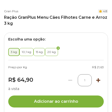
Gran Plus
4.8
Ração GranPlus Menu Cães Filhotes Carne e Arroz
3 kg
Escolha uma opção:
3 kg
10,1 kg
15 kg
20 kg
Preço por Kg
R$ 21,63
R$ 64,90
1
à vista
Adicionar ao carrinho