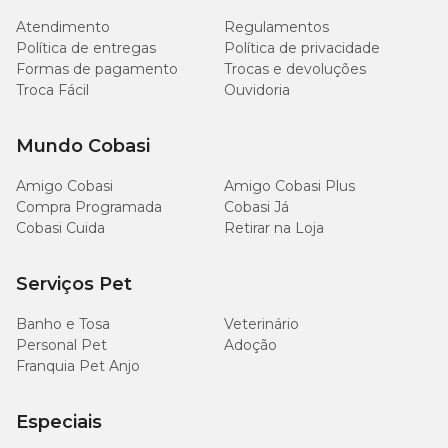
Matéria Fibrosa (máx.)
30g/kg
Atendimento
Regulamentos
Política de entregas
Política de privacidade
Matéria Mineral (máx.)
80g/kg
Formas de pagamento
Trocas e devoluções
Troca Fácil
Ouvidoria
Cálcio (máx.)
17g/kg
Mundo Cobasi
Cálcio (mín.)
11g/kg
Amigo Cobasi
Amigo Cobasi Plus
Compra Programada
Cobasi Já
Fósforo (mín.)
10g/kg
Cobasi Cuida
Retirar na Loja
Sódio (mín.)
2000g/kg
Serviços Pet
Potássio (mín.)
5000mg/kg
Banho e Tosa
Veterinário
Personal Pet
Adoção
Franquia Pet Anjo
Ômega 6 (mín.)
20g/kg
Ômega 3 (mín.)
1500g/kg
Especiais