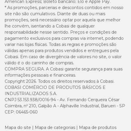
American Express; Boleto bancário; Elo e Apple Pay.
A
Ração Gran Plus
para cães filhotes sabor carne e arroz é um
* As promoções, parcerias e descontos contidos em nosso
alimento com toda a qualidade BRFPet. Ela faz parte do BRF,
site não são cumulativos. Diante de duas ou mais
sendo uma das maiores produtoras de PetFood do Brasil com mais
de 20 marcas nacionais e para exportação.
promoções, será necessário optar por aquela que melhor
lhe convém, isentando a Cobasi de qualquer
responsabilidade nesse sentido. Preços e condições de
Gran Plus Filhote com o melhor preço é na Cobasi
pagamento exclusivos para compras via internet, podendo
variar nas lojas físicas. Todas as regras e promoções são
Está em busca da ração
Gran Plus Filhote com o melhor
válidas apenas para produtos vendidos e entregues pela
preço
para o seu cão? Então, você está no lugar certo! Só no pet
Cobasi. Em caso de divergência de valores no site, o valor
shop online você encontra toda a linha de alimentos
Grand Plus
e
válido é o do carrinho de compras.
comedouros
com descontos especiais. Além disso, você pode
COMPRA SEGURA. A Cobasi garante segurança para suas
agendar a entrega do pedido de acordo com a necessidade com a
Compra Programada
.
informações pessoais e financeiras.
Copyright 2026. Todos os direitos reservados à Cobasi.
COBASI COMÉRCIO DE PRODUTOS BÁSICOS E
INDUSTRIALIZADOS S.A.
CNPJ 53.153.938/0016-94 - Av. Fernando Cerqueira César
Coimbra, nº 210, Galpão A - Alphaville Industrial, Barueri - SP
CEP: 06465-060
Mapa do site
Mapa de categorias
Mapa de produtos