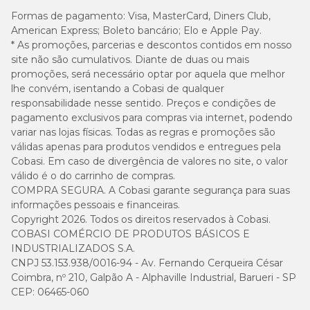
regular da pelagem, ajudando a remover sujeiras e odores
Formas de pagamento:
Visa, MasterCard, Diners Club,
sem alterar o equilíbrio natural da pele.
American Express; Boleto bancário; Elo e Apple Pay.
* As promoções, parcerias e descontos contidos em nosso
Já o
shampoo dermatológico
costuma ser indicado por
site não são cumulativos. Diante de duas ou mais
veterinários em casos de problemas de pele, como
promoções, será necessário optar por aquela que melhor
dermatites, infecções ou alergias, pois contém ativos
lhe convém, isentando a Cobasi de qualquer
específicos para auxiliar no tratamento.
responsabilidade nesse sentido. Preços e condições de
pagamento exclusivos para compras via internet, podendo
variar nas lojas físicas. Todas as regras e promoções são
Banho a seco substitui o banho tradicional?
válidas apenas para produtos vendidos e entregues pela
Cobasi. Em caso de divergência de valores no site, o valor
O banho a seco pode ajudar na manutenção da higiene
válido é o do carrinho de compras.
entre os banhos convencionais, especialmente em dias
COMPRA SEGURA. A Cobasi garante segurança para suas
frios ou quando não é possível molhar o animal.
informações pessoais e financeiras.
Copyright 2026. Todos os direitos reservados à Cobasi.
No entanto,
não substitui completamente o banho
COBASI COMÉRCIO DE PRODUTOS BÁSICOS E
com água e shampoo
, que é responsável pela limpeza
INDUSTRIALIZADOS S.A.
mais profunda da pele e da pelagem.
CNPJ 53.153.938/0016-94 - Av. Fernando Cerqueira César
Coimbra, nº 210, Galpão A - Alphaville Industrial, Barueri - SP
Pode dar banho em cachorro com detergente?
CEP: 06465-060