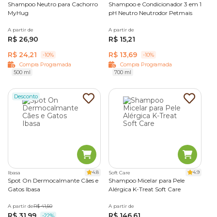
Shampoo Neutro para Cachorro
Shampoo e Condicionador 3 em 1
veterinário.
MyHug
pH Neutro Neutrodor Petmais
Shampoo antifúngico para cachorro
A partir de
A partir de
R$ 26,90
R$ 15,21
Indicado para auxiliar no cuidado de infecções fúngicas na
R$ 24,21
R$ 13,69
pele, o
shampoo antifúngico para cachorro
contém
-10%
-10%
ativos que ajudam a controlar a proliferação desses
Compra Programada
Compra Programada
500 ml
700 ml
microrganismos.
A fórmula também contribui para reduzir sintomas como
Desconto
descamação, odor e coceira, favorecendo o equilíbrio da
pele durante o tratamento dermatológico.
Shampoo antipulgas e carrapatos para cachorro
Pulgas e carrapatos são parasitas comuns na pelagem dos
4.8
4.9
Ibasa
Soft Care
cães e podem causar coceira intensa, irritação na pele e até
Spot On Dermocalmante Cães e
Shampoo Micelar para Pele
transmitir doenças. O
shampoo antipulgas e carrapatos
Gatos Ibasa
Alérgica K-Treat Soft Care
para cachorro
é formulado para ajudar na remoção desses
parasitas durante o banho.
A partir de
R$ 41,50
A partir de
R$ 31,99
R$ 146,61
Durante o banho, o produto contribui para a limpeza da
-22%