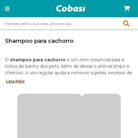
Shampoo para cachorro
O
shampoo para cachorro
é um item essencial para a
rotina de banho dos pets. Além de deixar o animal limpo e
cheiroso, o uso regular ajuda a remover sujeiras, excesso de
oleosidade e também contribui para o controle de odores.
Leia Mais
Com fórmulas desenvolvidas para diferentes necessidades,
os
shampoos para cachorro
também auxiliam na
hidratação da pelagem e podem oferecer suporte no
cuidado com problemas dermatológicos, como dermatite
canina.
Na Cobasi, você encontra uma linha completa de
shampoo pet
, com opções hidratantes, dermatológicas e
antipulgas. Também há fórmulas indicadas para todas as