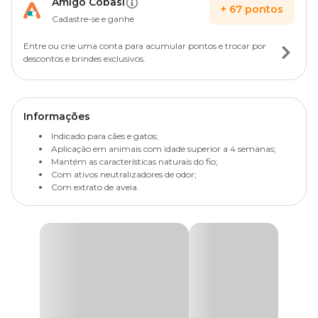
Amigo Cobasi
+
67
pontos
Cadastre-se e ganhe
Entre ou crie uma conta para acumular pontos e trocar por
descontos e brindes exclusivos.
Informações
Indicado para cães e gatos;
Aplicação em animais com idade superior a 4 semanas;
Mantém as características naturais do fio;
Com ativos neutralizadores de odor;
Com extrato de aveia.