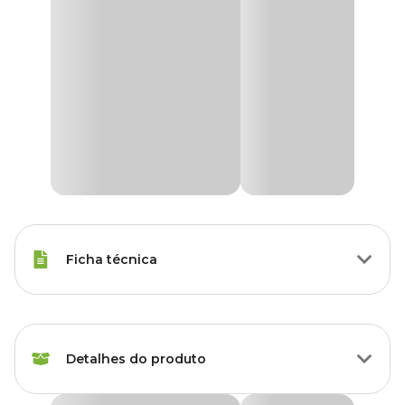
Ficha técnica
Raças Minis, Raças Pequenas,
Porte
Raças Médias, Raças Grandes
Detalhes do produto
Idade
Filhote, Adulto, Sênior