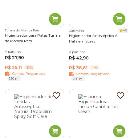
Turma da Monica Pets
4.5
CatMyPet
Higienizador para Patas Turma
Higienizador Antisséptico All
da Mônica Pets
Pata em Spray
A partir de
A partir de
R$ 27,90
R$ 42,90
R$ 25,11
R$ 38,61
-10%
-10%
Compra Programada
Compra Programada
250 ml
200 ml