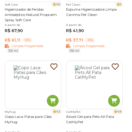
4.6
5
Soft Care
Pet Clean
Higienizador de Feridas
Espuma Higienizadora Limpa
Antisséptico Natural Propcalm
Carinha Pet Clean
Spray Soft Care
A partir de
A partir de
R$ 67,90
R$ 41,90
R$ 61,11
R$ 37,71
-10%
-10%
Compra Programada
Compra Programada
100 ml
150 ml
4.3
4.8
MyHug
CatMyPet
Copo Lava-Patas para Cães
Álcool Gel para Pets All Pata
MyHug
CatMyPet