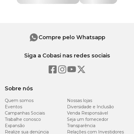
Só aqui na Cobasi você garante a
Luva Tira-Pelos para Cães e
Gatos MyHug com preço
especial. Compre agora mesmo pelo
nosso site, app ou em uma de nossas lojas.
Modo de usar:
Compre pelo Whatsapp
Vestindo a luva, deslize suavemente por todo o corpo do seu pet,
no sentido do crescimento dos pelos.
Siga a Cobasi nas redes sociais
Medidas aproximadas
Tamanho
Comprimento
Largura
Altura
Sobre nós
Único
24 cm
16 cm
3 cm
Quem somos
Nossas lojas
Eventos
Diversidade e Inclusão
Campanhas Sociais
Venda Responsável
Trabalhe conosco
Seja um fornecedor
Expansão
Transparência
Realize sua denúncia
Relações com Investidores