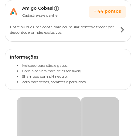
Amigo Cobasi
+
44
pontos
Cadastre-se e ganhe
Entre ou crie uma conta para acumular pontos e trocar por
descontos e brindes exclusivos.
Informações
Indicado para cães e gatos;
Com aloe vera para peles sensíveis;
Shampoo com pH neutro;
Zero parabenos, corantes e perfumes.