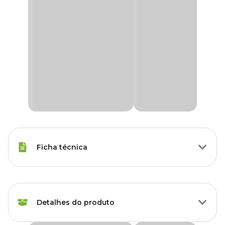
Ficha técnica
Raças Minis, Raças Pequenas,
Porte
Raças Médias, Raças Grandes
Detalhes do produto
Idade
Filhote, Adulto, Sênior