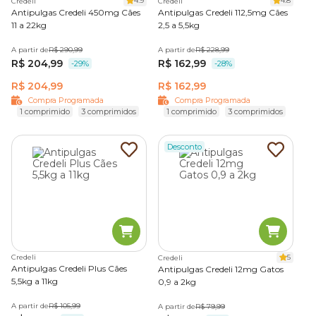
4.9
4.8
Credeli
Credeli
Antipulgas Credeli 450mg Cães
Antipulgas Credeli 112,5mg Cães
11 a 22kg
2,5 a 5,5kg
A partir de
R$ 290,99
A partir de
R$ 228,99
R$ 204,99
R$ 162,99
-29%
-28%
R$ 204,99
R$ 162,99
Compra Programada
Compra Programada
1 comprimido
3 comprimidos
1 comprimido
3 comprimidos
Desconto
Credeli
5
Credeli
Antipulgas Credeli Plus Cães
Antipulgas Credeli 12mg Gatos
5,5kg a 11kg
0,9 a 2kg
A partir de
R$ 105,99
A partir de
R$ 79,99