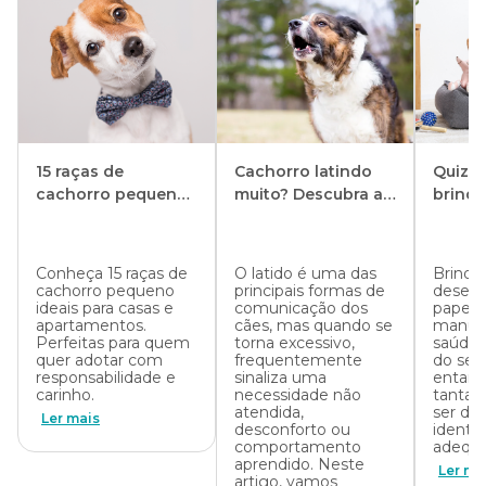
15 raças de
Cachorro latindo
Quiz: 
cachorro pequeno
muito? Descubra as
brinqu
mais amadas
causas e como
para 
fazer o pet parar
cacho
Conheça 15 raças de
O latido é uma das
Brinqu
cachorro pequeno
principais formas de
desem
ideais para casas e
comunicação dos
papel c
apartamentos.
cães, mas quando se
manut
Perfeitas para quem
torna excessivo,
saúde f
quer adotar com
frequentemente
do seu
responsabilidade e
sinaliza uma
entant
carinho.
necessidade não
tantas
atendida,
ser des
Ler mais
desconforto ou
identif
comportamento
adequa
aprendido. Neste
Ler ma
artigo, vamos