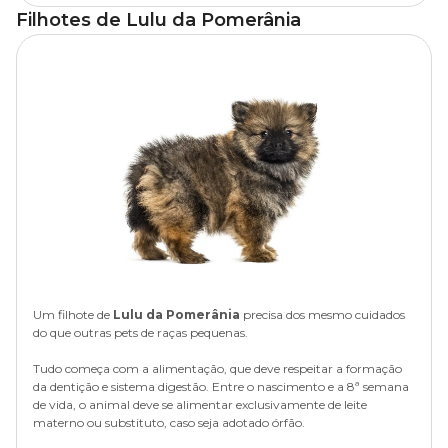
pelos para evitar o surgimento de infecções por fungos, bactérias
físicas. Confira!
Filhotes de
Lulu da Pomerânia
ou otites.
A vacinação é um cuidado que acompanha o
Lulu da
passeios breves no começo ou final do dia;
Pomerânia
por toda a vida do pet. O ideal é seguir à risca o
Nos meses mais quentes do ano, uma boa maneira de garantir o
calendário de vacinas abaixo:
bem-estar do pet é a
tosa higiênica
. Pois ajuda o animal a
evitar passeios e atividades em horários com muito sol;
suportar melhor o calor.
dieta balanceada com ração para a espécie;
visitas frequentes ao veterinário para monitoramento da
saúde.
Um filhote de
Lulu da Pomerânia
precisa dos mesmo cuidados
do que outras pets de raças pequenas.
Tudo começa com a alimentação, que deve respeitar a formação
da dentição e sistema digestão. Entre o nascimento e a 8ª semana
de vida, o animal deve se alimentar exclusivamente de leite
materno ou substituto, caso seja adotado órfão.