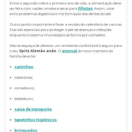
Entre o segundo mês e o primeiro ano de vida, a alimentação deve
ser feita com rações úmidas e secas para
filhotes
. Assim, você
evita problemas digestivos e má formação dos dentes do pet.
Outro ponto importante é fazer a revisão do calendário de vacinas.
Elas são essenciais para proteger o pet de doenças e infecções
enquanto o sistema imunológico se forma por completo.
Não se esqueça de oferecer um ambiente confortável e seguro para
o seu
Spitz Alemão anão
. O
enxoval
do novo membro da
família deve ter:
caminhas
;
cobertores;
comedouro;
bebedouro;
caixa de transporte
;
tapetinhos higiênicos
;
brinquedos
.