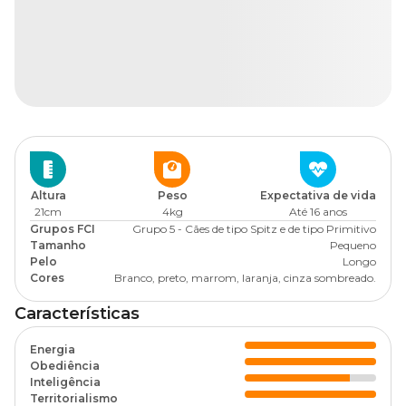
Altura
Peso
Expectativa de vida
21cm
4kg
Até 16 anos
Grupos FCI
Grupo 5 - Cães de tipo Spitz e de tipo Primitivo
Tamanho
Pequeno
Pelo
Longo
Cores
Branco, preto, marrom, laranja, cinza sombreado.
Características
Energia
Obediência
Inteligência
Territorialismo