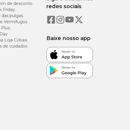
om de desconto
redes sociais
k Friday
o das pulgas
e Vermífugos
 Plus
9%
 Day
Baixe nosso app
a Loja Cobasi
s de cuidados
28%
8%
8,2%
7,9%
0,8%
1,5%