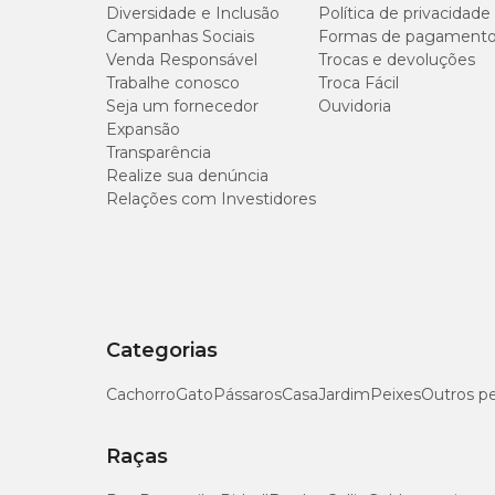
propionato de cálcio, concentrado de tocoferóis.
Diversidade e Inclusão
Política de privacidade
Gênero
Unissex
Campanhas Sociais
Formas de pagament
Venda Responsável
Trocas e devoluções
Níveis de garantia
Trabalhe conosco
Troca Fácil
Seja um fornecedor
Ouvidoria
Umidade (máx.)
Expansão
Transparência
Realize sua denúncia
Proteína Bruta (mín.)
Relações com Investidores
Extrato Etéreo (mín.)
Matéria Fibrosa (máx.)
Categorias
Matéria Mineral (máx.)
Cachorro
Gato
Pássaros
Casa
Jardim
Peixes
Outros p
Cálcio (mín.)
Raças
Cálcio (máx.)