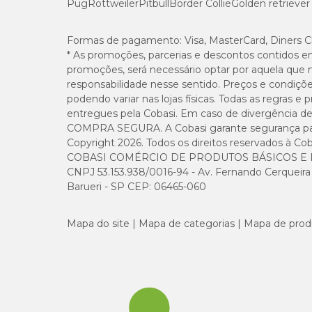
Pug
Rottweiler
Pitbull
Border Collie
Golden retriever
Fósforo (mín.)
Formas de pagamento:
Visa, MasterCard, Diners C
Sódio (mín.)
* As promoções, parcerias e descontos contidos e
promoções, será necessário optar por aquela que 
Potássio (mín.)
responsabilidade nesse sentido. Preços e condiçõ
podendo variar nas lojas físicas. Todas as regras 
entregues pela Cobasi. Em caso de divergência de v
Magnésio (mín.)
COMPRA SEGURA. A Cobasi garante segurança para 
Copyright 2026. Todos os direitos reservados à Cob
Ômega 6 (mín.)
COBASI COMÉRCIO DE PRODUTOS BÁSICOS E I
CNPJ 53.153.938/0016-94 - Av. Fernando Cerqueira Cé
Ômega 3 (mín.)
Barueri - SP CEP: 06465-060
DHA (mín.)
Mapa do site
Mapa de categorias
Mapa de prod
EPA (mín.)
Metionina (mín.)