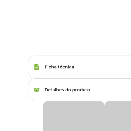
Ficha técnica
Porte
Raças Pequenas, Raç
Detalhes do produto
Tipo da Ração
Super Premium Natu
Ração N&D Quinoa Cães Adultos Weight Cor
Peso da Ração
800 g, 2.5 kg, 10.1 kg
A
Ração N&D Quinoa Cães Adultos Weight Cordeir
auxiliar no bem-estar dos pets, feita especialmente para an