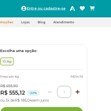
Entre ou cadastre-se
omoções
Lojas
Blog
Atendimento
Escolha uma opção:
10,1kg
Preço por Kg
R$ 54,96
R$ 693,90
R$ 555,12
1
-20%
ou 3x de
R$ 185,04
sem juros