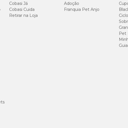
Cobasi Já
Adoção
Cup
o
Cobasi Cuida
Franquia Pet Anjo
Blac
Retirar na Loja
Cicl
Sobr
Gran
90g/kg
Pet
Minh
Guia
280g/kg
80g/kg
82g/kg
79g/kg
ets
8.000mg/kg
15g/kg