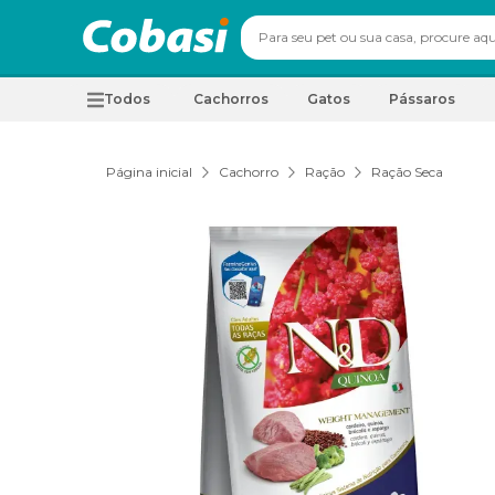
Todos
Cachorros
Gatos
Pássaros
Página inicial
Cachorro
Ração
Ração Seca