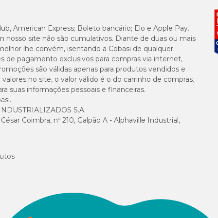
6.000mg/kg
lub, American Express; Boleto bancário; Elo e Apple Pay.
2.000mg/kg
m nosso site não são cumulativos. Diante de duas ou mais
melhor lhe convém, isentando a Cobasi de qualquer
5.000mg/kg
es de pagamento exclusivos para compras via internet,
e promoções são válidas apenas para produtos vendidos e
alores no site, o valor válido é o do carrinho de compras.
800mg/kg
suas informações pessoais e financeiras.
asi.
10g/kg
NDUSTRIALIZADOS S.A.
sar Coimbra, nº 210, Galpão A - Alphaville Industrial,
2.500mg/kg
500mg/kg
utos
400mg/kg
5.000mg/kg