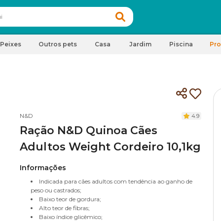
Peixes
Outros pets
Casa
Jardim
Piscina
Pr
N&D
4.9
Ração N&D Quinoa Cães
Adultos Weight Cordeiro 10,1kg
Informações
Indicada para cães adultos com tendência ao ganho de
peso ou castrados;
Baixo teor de gordura;
Alto teor de fibras;
Baixo índice glicêmico;