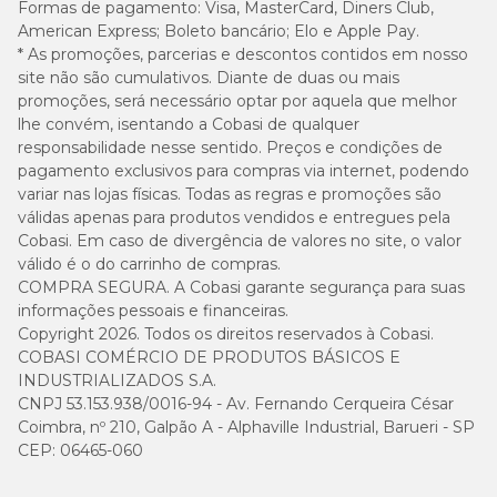
Formas de pagamento:
Visa, MasterCard, Diners Club,
abaixo ou conforme orientação do médico-veterinário:
American Express; Boleto bancário; Elo e Apple Pay.
* As promoções, parcerias e descontos contidos em nosso
site não são cumulativos. Diante de duas ou mais
promoções, será necessário optar por aquela que melhor
lhe convém, isentando a Cobasi de qualquer
responsabilidade nesse sentido. Preços e condições de
pagamento exclusivos para compras via internet, podendo
variar nas lojas físicas. Todas as regras e promoções são
válidas apenas para produtos vendidos e entregues pela
Cobasi. Em caso de divergência de valores no site, o valor
válido é o do carrinho de compras.
COMPRA SEGURA. A Cobasi garante segurança para suas
informações pessoais e financeiras.
Copyright 2026. Todos os direitos reservados à Cobasi.
COBASI COMÉRCIO DE PRODUTOS BÁSICOS E
INDUSTRIALIZADOS S.A.
CNPJ 53.153.938/0016-94 - Av. Fernando Cerqueira César
Coimbra, nº 210, Galpão A - Alphaville Industrial, Barueri - SP
CEP: 06465-060