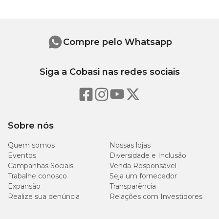
B9, vitamina B12, vitamina C, cloreto de colina, vitamina D3,
vitamina E, vitamina H, vitamina K3, ferro aminoácido quelato,
iodato de cálcio, manganês aminoácido quelato, selenometionina
hidroxi análoga, sulfato de cobre pentahidratado, sulfato de ferro,
sulfato de manganês, sulfato de zinco monohidratado, zinco
Compre pelo Whatsapp
aminoácido quelato.
Siga a Cobasi nas redes sociais
Níveis de Garantia
100
Nutrientes/1000
Umidade (máx.)
g/kg
kcal
Sobre nós
355
Proteína Bruta (mín.)
108g
g/kg
Quem somos
Nossas lojas
Eventos
Diversidade e Inclusão
Campanhas Sociais
Venda Responsável
90
Extrato Etéreo (mín.)
27g
Trabalhe conosco
Seja um fornecedor
g/kg
Expansão
Transparência
Realize sua denúncia
Relações com Investidores
Matéria Mineral (máx.)
75 g/kg
23g