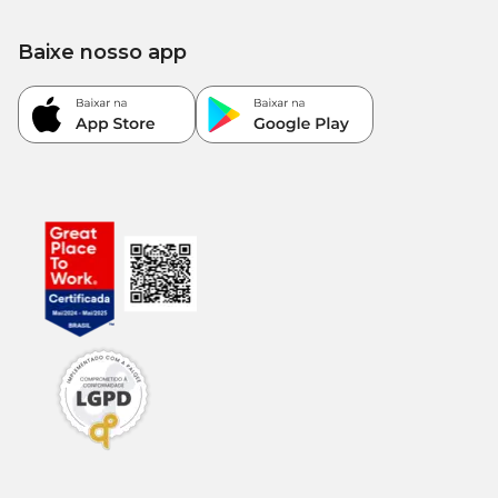
3.286
Energia Metabolizável
-
kcal/kg
Baixe nosso app
Enriquecimento Mínimo por Kg
Ácido fólico: 4,20mg; Ácido pantotênico: 26,25mg; Biotina:
1,40mg; Cobre: 22,73mg; Colina: 875,00mg; Ferro: 120,00mg;
Fosfatidilcolina: 12,50mg; Iodo: 2,00mg; Manganês: 40,00mg;
Niacina: 77,00mg; Selênio: 0,20mg; Vitamina A: 21.000,00 UI;
Vitamina B1: 35,00mg Vitamina B2: 17,50mg; Vitamina B6:
21,00mg; Vitamina B12: 122,50mcg; Vitamina C: 203,00mg;
Vitamina D3: 875,00 UI; Vitamina E: 630,00 UI; Vitamina K3:
2,45mg; Zinco: 183,99mg.
Guia para troca de ração
Caso haja necessidade em inserir uma nova ração para seu pet, é
importante que a troca seja gradual e crescente. Para garantir
uma perfeita adaptação e aceitação, você pode seguir a sugestão