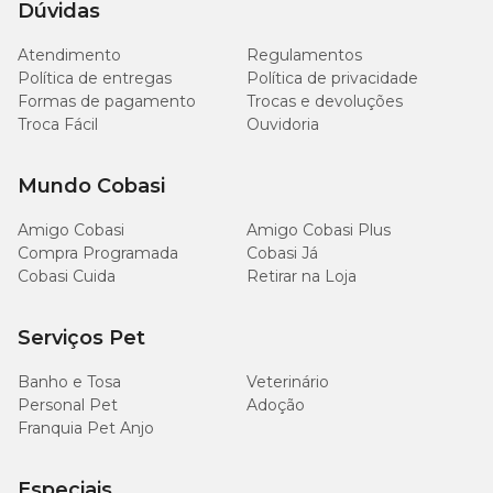
Dúvidas
150
Fibra Bruta (máx.)
46
g/kg
Atendimento
Regulamentos
Política de entregas
Política de privacidade
Fibra Dietética Total
195
59
Formas de pagamento
Trocas e devoluções
(máx.)
g/kg
Troca Fácil
Ouvidoria
200
Amido (máx.)
61g
g/kg
Mundo Cobasi
Amigo Cobasi
Amigo Cobasi Plus
Cálcio (máx.)
13 g/kg
4g
Compra Programada
Cobasi Já
Cobasi Cuida
Retirar na Loja
8.000
Cálcio (máx.)
2.435mg
mg/kg
Serviços Pet
6.000
Fósforo (mín.)
1.826mg
Banho e Tosa
Veterinário
mg/kg
Personal Pet
Adoção
Franquia Pet Anjo
9.000
Potássio (mín.)
2.739mg
mg/kg
Especiais