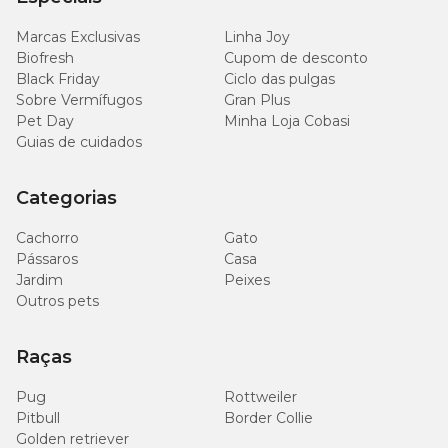
Ômega 6 (mín.)
15g/kg
4,6g
Marcas Exclusivas
Linha Joy
Biofresh
Cupom de desconto
Ômega 3 (EPA+DHA)
3.000
913mg
Black Friday
Ciclo das pulgas
(mín.)
mg/kg
Sobre Vermífugos
Gran Plus
Pet Day
Minha Loja Cobasi
1.500
Taurina (mín.)
456mg
Guias de cuidados
mg/kg
Categorias
250
L-carnitina (mín.)
76mg
mg/kg
Cachorro
Gato
Pássaros
Casa
520
ß-glucanas (mín.)
158mg
Jardim
Peixes
mg/kg
Outros pets
Frutooligossacarídeos
1.125
342mg
(mín.)
mg/kg
Raças
Pug
Rottweiler
Mananoligossacarídeos
360
110mg
Pitbull
(mín.)
Border Collie
mg/kg
Golden retriever