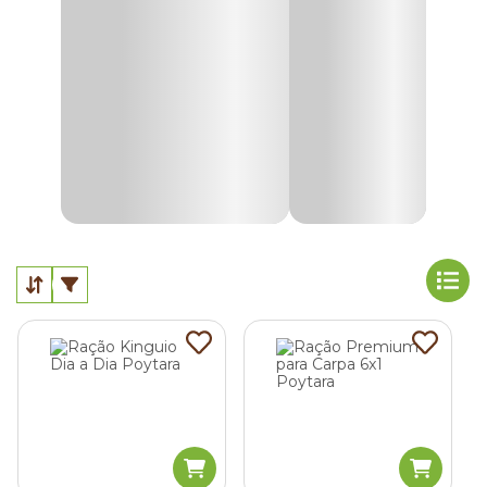
específicas para
Bettas, kinguios, peixes tropicais,
carpas e espécies de fundo.
Para escolher a
melhor ração para peixes
, observe a
espécie, o tamanho do animal, a fase de vida e o ponto da
água em que ele costuma se alimentar. Assim, fica mais
fácil oferecer um alimento adequado à rotina do aquário ou
lago.
Ração para peixe Betta
A ração para peixe Betta é formulada para atender às
necessidades nutricionais da espécie, com proteínas
adequadas e tamanho compatível com a boca do animal.
As opções em pellets pequenos ou flocos facilitam a
alimentação na superfície e contribuem para a saúde, a
vitalidade e o realce da coloração.
Ração para Kinguio (Goldfish)