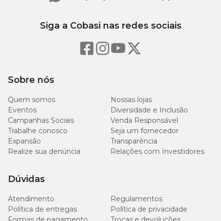
Ingredientes
Siga a Cobasi nas redes sociais
Farinha de Salmão, Farinha de Lula, Farinha de Peixe Arenque,
Krill, Farinha de Artêmia, Albumina, Ervilha, Espinafre, Farinha de
Insetos, Gengibre, Farinha de Batata, Óleo de Salmão, Extrato de
Leveduras, Algas (Spirulina platensis, Haematococcus pluvialis,
Schizochytrium sp. e Chlorella), Betaína, Sal (NaCl), Nucleotídeos,
Fosfolipídios, Óleo de Alho, Extrato de Yucca, Astaxantina, Extrato
Sobre nós
de Pimentão Vermelho, Carnitina, L-Lisina, Dl-Metionina, L-
Treonina, L-Triptofano, Probiótico, Prebiótico (Beta-glucanos),
Quem somos
Nossas lojas
Carboximetilcelulose, Suplemento Vitamínico e Mineral, Ácido
Propiônico, Vitamina A, Vitamina D3, Vitamina E, Vitamina K3
Eventos
Diversidade e Inclusão
(Menadiona), Vitamina B1 (Tiamina), Vitamina B2 (Riboflavina),
Campanhas Sociais
Venda Responsável
Vitamina B6 (Piridoxina), Vitamina B12 (Cianocobalamina),
Trabalhe conosco
Seja um fornecedor
Vitamina C (Ácido Ascórbico Monofosfatado), Ácido Nicotínico,
Expansão
Transparência
Ácido Pantotênico, Cloreto de Colina, Ácido Fólico, Biotina, Inositol,
Realize sua denúncia
Relações com Investidores
Sulfato de Cobalto, Iodato de Cálcio, Ferro Quelatado, Manganês
Quelatado, Zinco Quelatado, Selênio Orgânico, Aditivo
Conservante (Ácido Propiônico) e Antioxidante (Vitamina E).
Dúvidas
Eventuais Substitutivos: Farinha de Peixe (Atum e Sardinha),
Glúten de Trigo, Farinha de Trigo, Fosfato Monocálcico, Óleo de
Atendimento
Regulamentos
Linhaça, Betacaroteno.
Política de entregas
Política de privacidade
Formas de pagamento
Trocas e devoluções