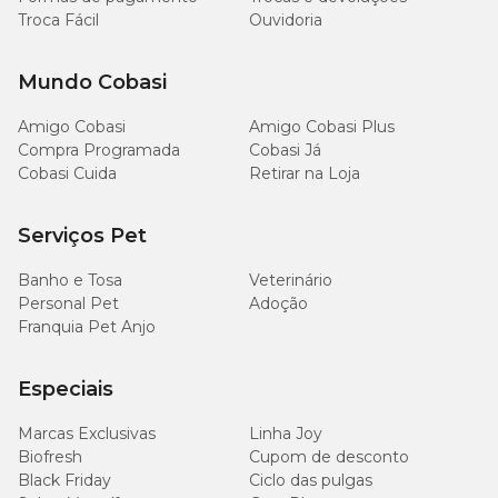
Troca Fácil
Ouvidoria
Níveis de garantia
Mundo Cobasi
450
Proteína Bruta (Mín.)
g/Kg
Amigo Cobasi
Amigo Cobasi Plus
Compra Programada
Cobasi Já
120
Cobasi Cuida
Retirar na Loja
Umidade (Máx.)
g/Kg
Serviços Pet
40
Extrato Etéreo (Mín.)
g/Kg
Banho e Tosa
Veterinário
Personal Pet
Adoção
90
Matéria Mineral (Máx.)
Franquia Pet Anjo
g/Kg
Especiais
30
Fibra Bruta (Máx.)
g/Kg
Marcas Exclusivas
Linha Joy
Biofresh
Cupom de desconto
20
Cálcio (Máx.)
Black Friday
Ciclo das pulgas
g/Kg