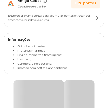
Amigo Cobasi
+
26
pontos
Cadastre-se e ganhe
Entre ou crie uma conta para acumular pontos e trocar por
descontos e brindes exclusivos.
Informações
Grânulos flutuantes;
Proteínas marinhas;
Ervilha, espinafre e fitoterápicos;
Low carb;
Gengibre, alho e betaína;
Indicado para bettas e anabantídeos.