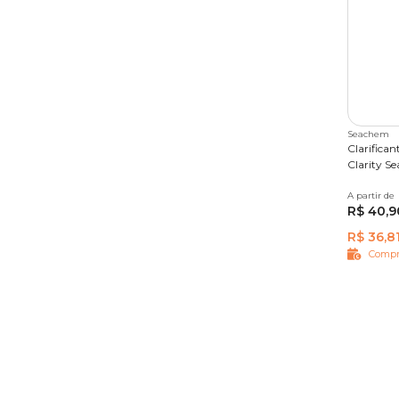
Seachem
Clarifican
Clarity S
A partir de
Único
R$ 40,9
R$ 36,8
Compr