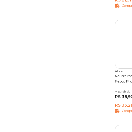
R$ 21,51
Compr
Alcon
Neutraliz
Repto Pro
A partir de
100 ml
R$ 36,9
R$ 33,2
Compr