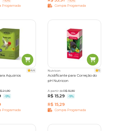
R$ 53,91
-10%
-10%
a Programada
Compra Programada
4.4
5
Nutricon
ara Aquários
Acidificante para Correção do
pH Nutricon
$ 24,90
A partir de
15 ml
R$ 16,90
9
R$ 15,29
-9%
-9%
9
R$ 15,29
a Programada
Compra Programada