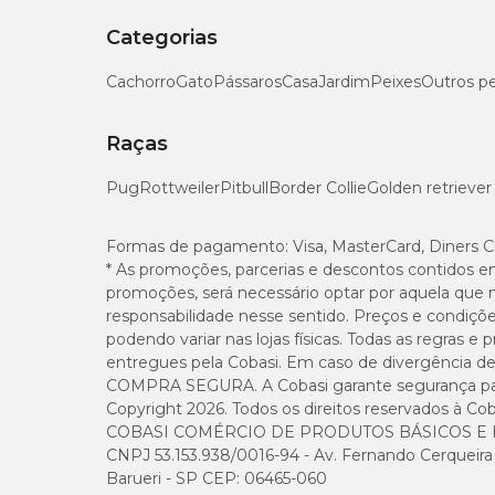
Categorias
Cachorro
Gato
Pássaros
Casa
Jardim
Peixes
Outros p
Raças
Pug
Rottweiler
Pitbull
Border Collie
Golden retriever
Formas de pagamento:
Visa, MasterCard, Diners C
* As promoções, parcerias e descontos contidos e
promoções, será necessário optar por aquela que 
responsabilidade nesse sentido. Preços e condiçõ
podendo variar nas lojas físicas. Todas as regras 
entregues pela Cobasi. Em caso de divergência de v
COMPRA SEGURA. A Cobasi garante segurança para 
Copyright 2026. Todos os direitos reservados à Cob
COBASI COMÉRCIO DE PRODUTOS BÁSICOS E I
CNPJ 53.153.938/0016-94 - Av. Fernando Cerqueira Cé
Barueri - SP CEP: 06465-060