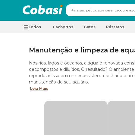
Todos
Cachorros
Gatos
Pássaros
Manutenção e limpeza de aqu
Nos rios, lagos e oceanos, a água é renovada co
decompostos e diluídos. O resultado? O ambiente 
reproduzir isso em um ecossistema fechado e aí está
manutenção do seu aquário.
Em um ecossistema fechado, menor e com pouca á
Leia Mais
pode fazer com que o aquário fique sujo e se torn
seu aquário limpo e livre de resíduos é fundamen
Aquários são ecossistemas completos, onde todos 
oxigenação precisam estar em harmonia para que
acumulados no fundo do tanque, fezes dos peixes
As impurezas prejudicam a qualidade do ecossist
entrar em decomposição, tais resíduos podem liber
É fundamental lembrar que é a partir da água que