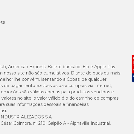
ets
lub, American Express; Boleto bancário; Elo e Apple Pay.
m nosso site não são cumulativos. Diante de duas ou mais
melhor lhe convém, isentando a Cobasi de qualquer
es de pagamento exclusivos para compras via internet,
e promoções são válidas apenas para produtos vendidos e
alores no site, o valor válido é o do carrinho de compras.
suas informações pessoais e financeiras.
asi.
NDUSTRIALIZADOS S.A.
sar Coimbra, nº 210, Galpão A - Alphaville Industrial,