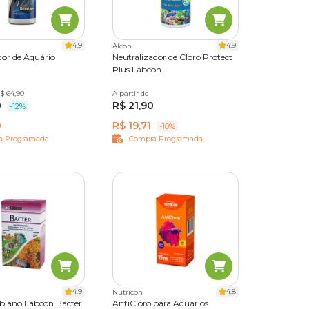
lo ao
-los do
, é
4.9
4.9
Alcon
dor de Aquário
Neutralizador de Cloro Protect
o.
Plus Labcon
nte.
quanto
$ 64,90
100 ml
A partir de
30 ml
100 ml
l. Você
0
R$ 21,90
-12%
0
R$ 19,71
-10%
a Programada
Compra Programada
4.9
4.8
Nutricon
biano Labcon Bacter
AntiCloro para Aquários