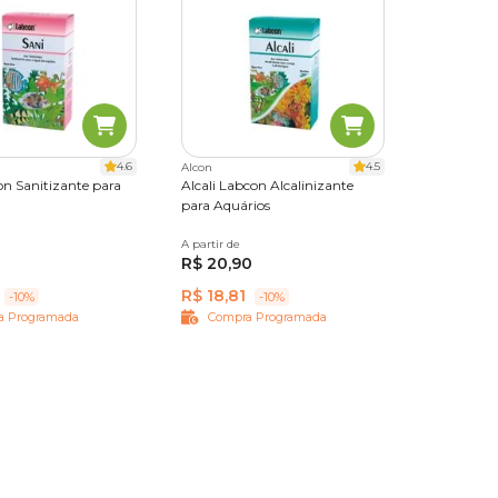
4.6
4.5
Alcon
on Sanitizante para
Alcali Labcon Alcalinizante
para Aquários
A partir de
15 ml
R$ 20,90
R$ 18,81
-10%
-10%
a Programada
Compra Programada