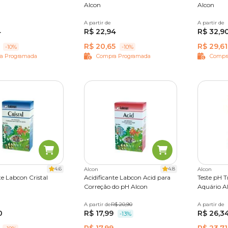
Alcon
Alcon
A partir de
15 ml
A partir de
2,5 g
4
R$ 22,94
R$ 32,9
R$ 20,65
R$ 29,61
-10%
-10%
a Programada
Compra Programada
Compr
4.6
4.8
Alcon
Alcon
te Labcon Cristal
Acidificante Labcon Acid para
Teste pH T
Correção do pH Alcon
Aquário A
A partir de
15 ml
R$ 20,90
A partir de
15 ml
0
R$ 17,99
R$ 26,3
-13%