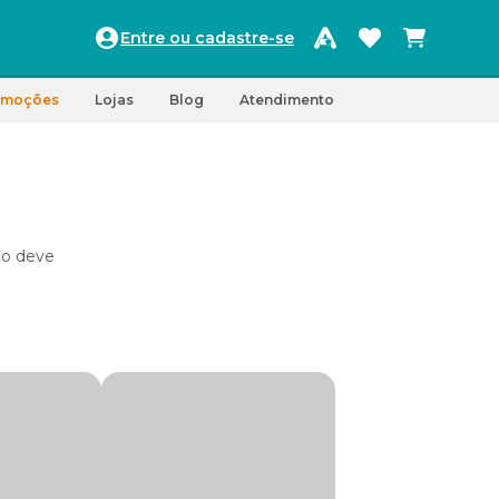
Entre ou cadastre-se
omoções
Lojas
Blog
Atendimento
io deve
, o que
ter o
e a
idos e
iente.
 que, ao
bolismo.