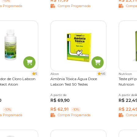
R$ 17,99
R$ 23,71
-10%
a Programada
Compra Programada
Compr
5
4.6
Alcon
Nutricon
ador de Cloro Labcon
Amônia Tóxica Água Doce
Teste pH p
tect Alcon
Labcon Test 50 Testes
Nutricon
A partir de
Único
A partir de
15 ml
R
0
R$ 69,90
R$ 22,4
1
R$ 62,91
R$ 22,4
-10%
-10%
a Programada
Compra Programada
Compr