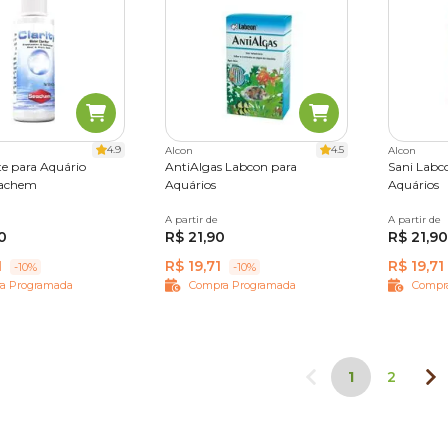
4.9
4.5
Alcon
Alcon
te para Aquário
AntiAlgas Labcon para
Sani Labc
eachem
Aquários
Aquários
A partir de
15 ml
A partir de
15 ml
0
R$ 21,90
R$ 21,90
1
R$ 19,71
R$ 19,71
-10%
-10%
a Programada
Compra Programada
Compr
1
2