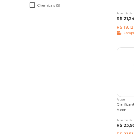
Chemicals (5)
A partir de
15 ml
R$ 21,2
R$ 19,12
Compr
Alcon
Clarifican
Alcon
A partir de
15 ml
R$ 23,9