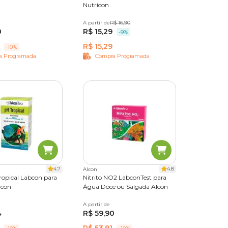
Nutricon
A partir de
15 ml
R$ 16,90
0
R$ 15,29
-9%
R$ 15,29
-10%
a Programada
Compra Programada
4.7
4.8
Alcon
ropical Labcon para
Nitrito NO2 LabconTest para
lcon
Água Doce ou Salgada Alcon
A partir de
Único
4
R$ 59,90