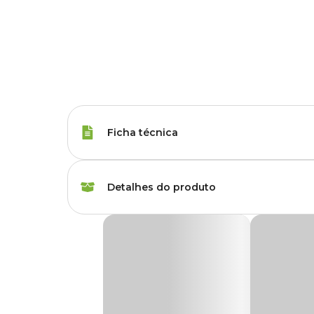
Ficha técnica
Tipos de Peixe
Qualquer Peixe
Detalhes do produto
Marca
Seachem
Estabilizador de Aquário Seachem
Gênero
Unissex
Stability Seachem
é ideal para estabelecer o filtro bio
tanque novo”, que é a causa nº1 de mortes de peixes.
Sua formulação foi feita especificamente para o aquário e 