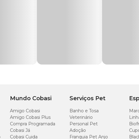
.
s, bem como plantas aquáticas, portanto não há risco sobre o uso.
Mundo Cobasi
Serviços Pet
Esp
Amigo Cobasi
Banho e Tosa
Marc
Amigo Cobasi Plus
Veterinário
Linh
Compra Programada
Personal Pet
Biof
Cobasi Já
Adoção
Cup
o
Cobasi Cuida
Franquia Pet Anjo
Blac