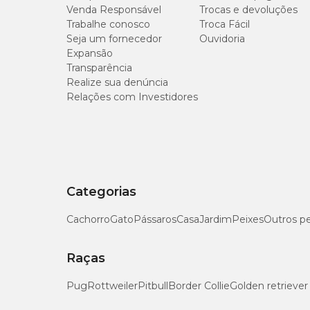
Venda Responsável
Trocas e devoluções
Trabalhe conosco
Troca Fácil
Seja um fornecedor
Ouvidoria
Expansão
Transparência
Realize sua denúncia
Relações com Investidores
Categorias
Cachorro
Gato
Pássaros
Casa
Jardim
Peixes
Outros p
Raças
Pug
Rottweiler
Pitbull
Border Collie
Golden retriever