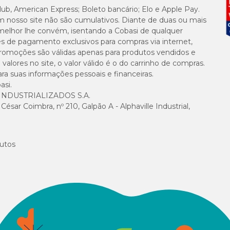
lub, American Express; Boleto bancário; Elo e Apple Pay.
m nosso site não são cumulativos. Diante de duas ou mais
melhor lhe convém, isentando a Cobasi de qualquer
es de pagamento exclusivos para compras via internet,
e promoções são válidas apenas para produtos vendidos e
alores no site, o valor válido é o do carrinho de compras.
suas informações pessoais e financeiras.
asi.
NDUSTRIALIZADOS S.A.
sar Coimbra, nº 210, Galpão A - Alphaville Industrial,
utos