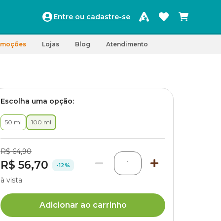
Entre ou cadastre-se
omoções
Lojas
Blog
Atendimento
Escolha uma opção:
50 ml
100 ml
R$ 64,90
R$ 56,70
1
-12%
à vista
Adicionar ao carrinho