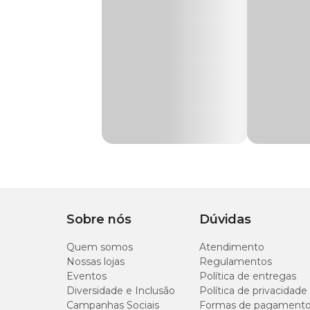
repartição dos resíduos orgânicos, amônia, nitrito e nitrato
Completamente inofensivo a todos os organismos aquático
Sobre nós
Dúvidas
Quem somos
Atendimento
Nossas lojas
Regulamentos
Eventos
Política de entregas
Diversidade e Inclusão
Política de privacidade
Campanhas Sociais
Formas de pagament