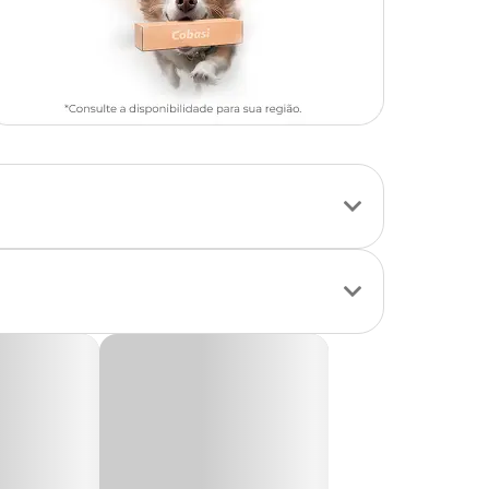
a “síndrome do
que facilitam a