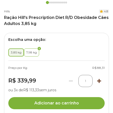
Hills
4.8
Ração Hill's Prescription Diet R/D Obesidade Cães
Adultos 3,85 kg
Escolha uma opção:
3,85 kg
7,98 kg
Preço por Kg
R$ 88,31
R$ 339,99
1
ou 3x de
R$ 113,33
sem juros
Adicionar ao carrinho