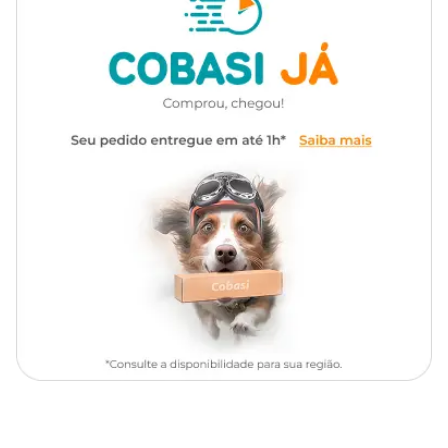
Todas as Raças
Cachorro
ter uma vida feliz e ativa.
Encontre a maior variedade de alimentos para seu pet como a
Gênero
Unissex
Ração Hill's Prescription Diet R/D Obesidade Cães
Adultos com preço
especial aqui na Cobasi. Compre pelo site,
app ou em uma de nossas lojas.
Composição Básica
Grão de Milho*, Farelo de Glúten De Milho - 60*, Farinha de
Vísceras de Aves, Celulose em Pó, Farelo de Soja**, Casca de Soja**,
Hidrolisado de Miúdos de Aves, Polpa Desidratada de Beterraba,
Hidrolisado de Fígado de Suínos, Óleo de Soja Refinado**, Ácido
Lático, Caramelo IV - Processo Sulfito-Amônia, Grão de Linhaça,
Gordura de Frango, L-Lisina, Carbonato de Cálcio, Cloreto de
Potássio, Cloreto de Colina, Citrato de Potássio, Cloreto de Sódio,
Vitaminas (Acetato de DL-Alfa-Tocoferol (E), Ácido Ascórbico
Polifosfato (C), Niacina (B3), Mononitrato de Tiamina (B1), Retinol
(A), D-Pantotenato de Cálcio (B5), Riboflavina (B2), Biotina (B7),
Cianocobalamina (B12), Cloridrato de Piridoxina (B6), Ácido Fólico
(B9), Colecalciferol (D3)), DL-Metionina, Minerais (Sulfato de
Manganês, Sulfato Ferroso, Óxido de Zinco, Sulfato de Cobre,
Iodato de Cálcio, Selenito de Sódio), Taurina, Concentrado de