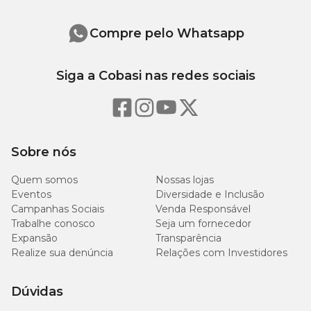
Tocoferóis, Extrato de Chá Verde, Extrato de Alecrim, Extrato de
Menta, Hortelã (Mentha spp.), L-Carnitina, Betacaroteno.
Compre pelo Whatsapp
Níveis de Garantia
Siga a Cobasi nas redes sociais
105
Umidade (máx.)
10,5%
g/kg
285
Proteína Bruta (mín.)
28,5%
Sobre nós
g/kg
Quem somos
Nossas lojas
Extrato Etéreo (mín.)
53 g/kg
5,3%
Eventos
Diversidade e Inclusão
Campanhas Sociais
Venda Responsável
160
Trabalhe conosco
Seja um fornecedor
Matéria Fibrosa (máx.)
16%
g/kg
Expansão
Transparência
Realize sua denúncia
Relações com Investidores
80
Matéria Mineral (máx.)
8%
g/kg
Dúvidas