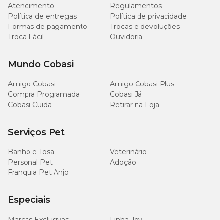
5.000
Atendimento
Regulamentos
Cálcio (mín.)
0,5%
mg/kg
Política de entregas
Política de privacidade
Formas de pagamento
Trocas e devoluções
Cálcio (máx.)
11 g/kg
1,1%
Troca Fácil
Ouvidoria
3.000
Mundo Cobasi
Fósforo (mín.)
0,3%
mg/kg
Amigo Cobasi
Amigo Cobasi Plus
6.000
Compra Programada
Cobasi Já
Potássio (mín.)
0,6%
mg/kg
Cobasi Cuida
Retirar na Loja
1.400
Sódio (mín.)
0,14%
Serviços Pet
mg/kg
Banho e Tosa
Veterinário
1.402
Personal Pet
Adoção
Lisina (mín.)
0,14%
mg/kg
Franquia Pet Anjo
672,5
Metionina (mín.)
0,06%
Especiais
mg/kg
Marcas Exclusivas
Linha Joy