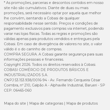
* As promoções, parcerias e descontos contidos em nosso
site não são cumulativos. Diante de duas ou mais
205g ou 2 + 1/2
promoções, será necessário optar por aquela que melhor
18 kg
xícaras
lhe convém, isentando a Cobasi de qualquer
responsabilidade nesse sentido. Preços e condições de
245g ou 3
pagamento exclusivos para compras via internet, podendo
23 kg
xícaras
variar nas lojas físicas. Todas as regras e promoções são
válidas apenas para produtos vendidos e entregues pela
Cobasi. Em caso de divergência de valores no site, o valor
285g ou 3 + 1/2
27 kg
xícaras
válido é o do carrinho de compras.
COMPRA SEGURA. A Cobasi garante segurança para suas
informações pessoais e financeiras.
310g ou 3 + 3/4
32 kg
Copyright 2026. Todos os direitos reservados à Cobasi.
xícaras
COBASI COMÉRCIO DE PRODUTOS BÁSICOS E
INDUSTRIALIZADOS S.A.
350g ou 4 + 1/4
36 kg
CNPJ 53.153.938/0016-94 - Av. Fernando Cerqueira César
xícaras
Coimbra, nº 210, Galpão A - Alphaville Industrial, Barueri - SP
CEP: 06465-060
410g ou 5
45 kg
xícaras
Mapa do site
Mapa de categorias
Mapa de produtos
470g ou 5 + 3/4