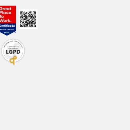
0,20%
0,58%
2,00%
0,40%
0,12%
0,50%
0,10%
0,036%
-