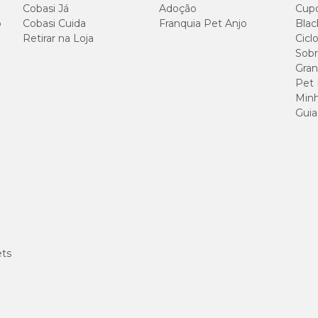
Cobasi Já
Adoção
Cup
o
Cobasi Cuida
Franquia Pet Anjo
Blac
Retirar na Loja
Cicl
100 g/kg
Sobr
Gran
250 g/kg
Pet
Minh
140 g/kg
Guia
65 g/kg
35 g/kg
13 g/kg
8.000 mg/kg
ets
6.000 mg/kg