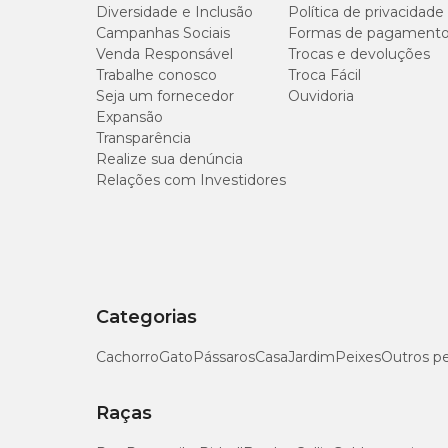
Diversidade e Inclusão
Política de privacidade
Gênero
Unissex
Campanhas Sociais
Formas de pagament
Venda Responsável
Trocas e devoluções
Umidade (máx.)
Trabalhe conosco
Troca Fácil
Seja um fornecedor
Ouvidoria
Proteína Bruta (mín.)
Expansão
Transparência
Extrato Etéreo (mín.)
Realize sua denúncia
Relações com Investidores
Matéria Mineral (máx.)
Matéria Fibrosa (máx.)
Cálcio (máx.)
Categorias
Cálcio (mín.)
Cachorro
Gato
Pássaros
Casa
Jardim
Peixes
Outros p
Fósforo (mín.)
Raças