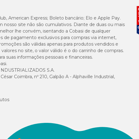
2.000 mg/kg
5.800 mg/kg
lub, American Express; Boleto bancário; Elo e Apple Pay.
m nosso site não são cumulativos. Diante de duas ou mais
melhor lhe convém, isentando a Cobasi de qualquer
20 g/kg
es de pagamento exclusivos para compras via internet,
e promoções são válidas apenas para produtos vendidos e
4.000 mg/kg
alores no site, o valor válido é o do carrinho de compras.
suas informações pessoais e financeiras.
asi.
1.200 mg/kg
NDUSTRIALIZADOS S.A.
sar Coimbra, nº 210, Galpão A - Alphaville Industrial,
5.000 mg/kg
1.000 mg/kg
utos
360 mg/kg
250 mg/kg