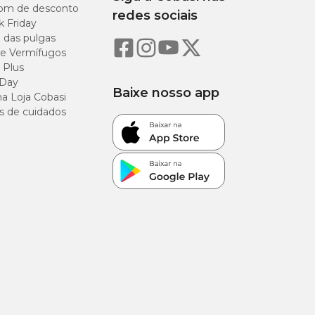
om de desconto
redes sociais
k Friday
o das pulgas
10,00%
e Vermífugos
 Plus
25,00%
 Day
Baixe nosso app
a Loja Cobasi
14,00%
s de cuidados
6,50%
3,50%
1,30%
0,80%
0,60%