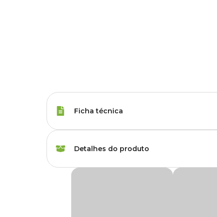
Ficha técnica
Porte
Raças Grandes
Detalhes do produto
Tipo da Ração
Super Premium
Ração Premier Golden Retriever Adultos
Peso da Ração
12 kg
Desenvolvida com ingredientes nobres e alta tecnologia, a
nutrientes para Retriever adultos a partir de 12 meses de id