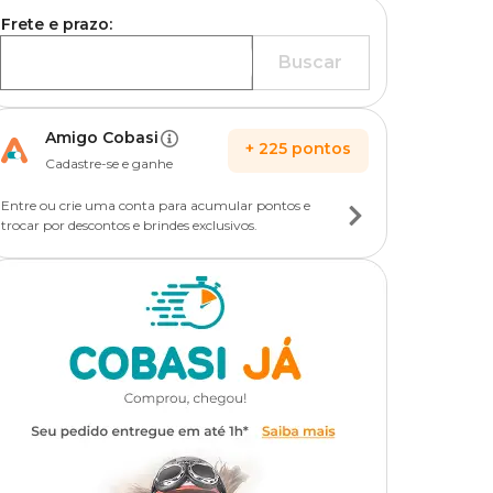
Frete e prazo:
Buscar
Amigo Cobasi
+
225
pontos
Cadastre-se e ganhe
Entre ou crie uma conta para acumular pontos e
trocar por descontos e brindes exclusivos.