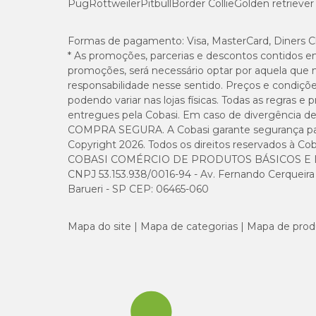
Pug
Rottweiler
Pitbull
Border Collie
Golden retriever
Sódio (mín.)
Potássio (mín.)
Formas de pagamento:
Visa, MasterCard, Diners C
* As promoções, parcerias e descontos contidos e
promoções, será necessário optar por aquela que 
Ômega 6 (mín.)
responsabilidade nesse sentido. Preços e condiçõ
podendo variar nas lojas físicas. Todas as regras 
Ômega 3 (EPA + DHA) (mín.)
entregues pela Cobasi. Em caso de divergência de v
COMPRA SEGURA. A Cobasi garante segurança para 
Copyright 2026. Todos os direitos reservados à Cob
Taurina (mín.)
COBASI COMÉRCIO DE PRODUTOS BÁSICOS E I
CNPJ 53.153.938/0016-94 - Av. Fernando Cerqueira Cé
Betacaroteno (mín)
Barueri - SP CEP: 06465-060
Beta-glucanas (mín)
Mapa do site
Mapa de categorias
Mapa de prod
Mananoligossacarídeos (mín)
L-carnitina