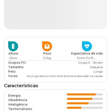
Altura
Peso
Expectativa de vida
22cm
3,2kg
Entre 11 e 15 anos
Grupos FCI
Grupo 3 - Terriers
Tamanho
Pequeno
Pelo
Longo
Cores
Azul aço escuro com tons bronze e dourado na cauda
Características
Energia
Obediência
Inteligência
Territorialismo