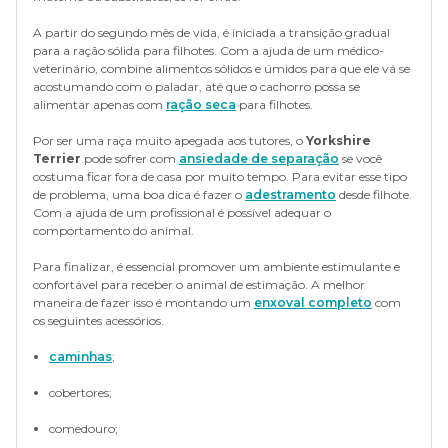
A partir do segundo mês de vida, é iniciada a transição gradual
para a ração sólida para filhotes. Com a ajuda de um médico-
veterinário, combine alimentos sólidos e úmidos para que ele vá se
acostumando com o paladar, até que o cachorro possa se
alimentar apenas com
ração seca
para filhotes.
Por ser uma raça muito apegada aos tutores, o
Yorkshire
Terrier
pode sofrer com
ansiedade de separação
se você
costuma ficar fora de casa por muito tempo. Para evitar esse tipo
de problema, uma boa dica é fazer o
adestramento
desde filhote.
Com a ajuda de um profissional é possível adequar o
comportamento do animal.
Para finalizar, é essencial promover um ambiente estimulante e
confortável para receber o animal de estimação. A melhor
maneira de fazer isso é montando um
enxoval completo
com
os seguintes acessórios.
caminhas
;
cobertores;
comedouro;