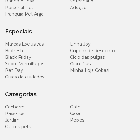
Banho e Tosa
Veterinário
Personal Pet
Adoção
Franquia Pet Anjo
Especiais
Marcas Exclusivas
Linha Joy
Biofresh
Cupom de desconto
Black Friday
Ciclo das pulgas
Sobre Vermífugos
Gran Plus
Pet Day
Minha Loja Cobasi
Guias de cuidados
Categorias
Cachorro
Gato
Pássaros
Casa
Jardim
Peixes
Outros pets