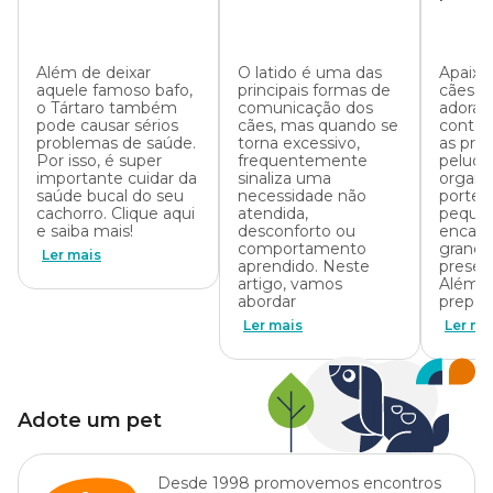
alerta e como
causas e como
20 mai
proteger seu pet
fazer o pet parar
encan
dos riscos
Além de deixar
O latido é uma das
Apaixo
aquele famoso bafo,
principais formas de
cães p
o Tártaro também
comunicação dos
adorar
pode causar sérios
cães, mas quando se
conteú
problemas de saúde.
torna excessivo,
as prin
Por isso, é super
frequentemente
peludi
importante cuidar da
sinaliza uma
organi
saúde bucal do seu
necessidade não
porte 
cachorro. Clique aqui
atendida,
peque
e saiba mais!
desconforto ou
encant
comportamento
granda
Ler mais
aprendido. Neste
presen
artigo, vamos
Além d
abordar
prepa
Ler mais
Ler ma
Adote um pet
Desde 1998 promovemos encontros