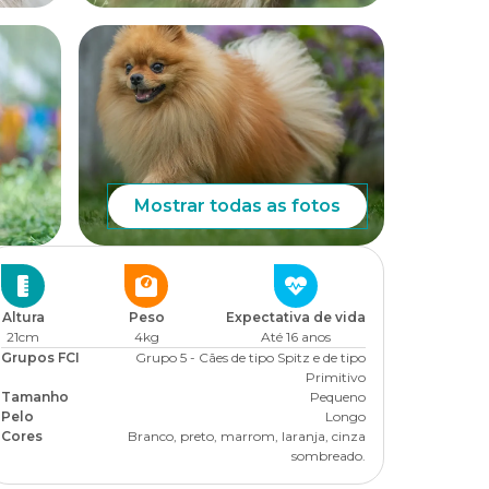
Mostrar todas as fotos
Altura
Peso
Expectativa de vida
21cm
4kg
Até 16 anos
Grupos FCI
Grupo 5 - Cães de tipo Spitz e de tipo
Primitivo
Tamanho
Pequeno
Pelo
Longo
Cores
Branco, preto, marrom, laranja, cinza
sombreado.