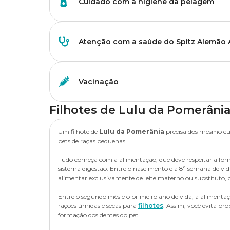
Cuidado com a higiene da pelagem
atinge a fase adulta e precisa de rações para cães de raça
A pelagem do
Spitz Alemão Anão
é um ponto que mere
Atenção com a saúde do Spitz Alemão
o ideal é que a escovação seja feita de duas à três vezes por 
Quanto à frequência do banho, o ideal é conversar com um v
cada banho é essencial garantir a secagem completa dos pe
Para que o seu Spitz Alemão Anão tenha saúde ao longo da 
otites.
Vacinação
principais estão relacionados com a alimentação e a prática 
Nos meses mais quentes do ano, uma boa maneira de garan
passeios breves no começo ou final do dia;
Filhotes de
Lulu da Pomerâni
suportar melhor o calor.
A vacinação é um cuidado que acompanha o
Lulu da P
evitar passeios e atividades em horários com muito sol;
de vacinas abaixo:
Um filhote de
Lulu da Pomerânia
precisa dos mesmo cu
dieta balanceada com ração para a espécie;
pets de raças pequenas.
visitas frequentes ao veterinário para monitoramento d
Tudo começa com a alimentação, que deve respeitar a for
sistema digestão. Entre o nascimento e a 8ª semana de vid
alimentar exclusivamente de leite materno ou substituto, c
Entre o segundo mês e o primeiro ano de vida, a alimentaç
rações úmidas e secas para
filhotes
. Assim, você evita pr
formação dos dentes do pet.