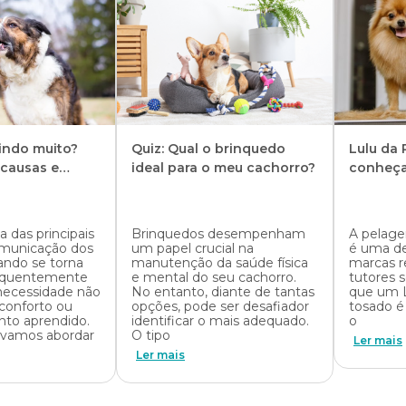
indo muito?
Quiz: Qual o brinquedo
Lulu da
 causas e
ideal para o meu cachorro?
conheça
 pet parar
comuns
a das principais
Brinquedos desempenham
A pelage
omunicação dos
um papel crucial na
é uma de
ando se torna
manutenção da saúde física
marcas r
requentemente
e mental do seu cachorro.
tutores 
 necessidade não
No entanto, diante de tantas
que um 
conforto ou
opções, pode ser desafiador
tosado é
to aprendido.
identificar o mais adequado.
o
, vamos abordar
O tipo
Ler mais
Ler mais