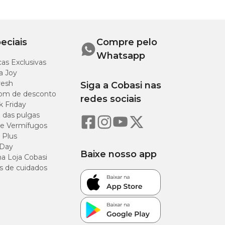
eciais
Compre pelo
Whatsapp
as Exclusivas
a Joy
resh
Siga a Cobasi nas
om de desconto
redes sociais
k Friday
o das pulgas
e Vermífugos
 Plus
 Day
Baixe nosso app
a Loja Cobasi
s de cuidados