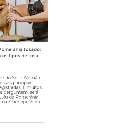
 Pomerânia tosado:
 os tipos de tosa
m do Spitz Alemão
 suas principais
egistradas. E muitos
se perguntam: será
Lulu da Pomerânia
 a melhor opção ou