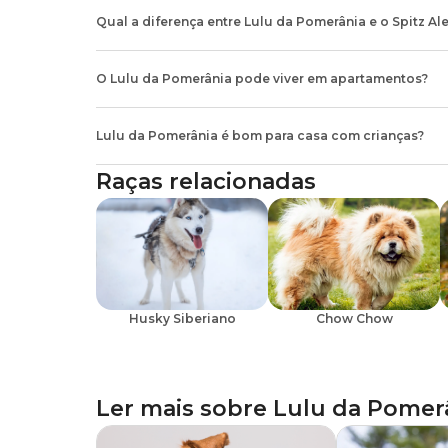
Qual a diferença entre Lulu da Pomerânia e o Spitz A
Não existe diferença entre as raças
Lulu da Pomerânia e o
toy (anão) do Spitz Alemão.
O Lulu da Pomerânia pode viver em apartamentos?
Sim. Por ser uma raça de pequeno porte, o
Lulu da Pomerâ
preciso que o tutor invista tempo em passeios e brincadeiras pa
Lulu da Pomerânia é bom para casa com crianças?
Sim. O
Lulu da Pomerânia
convive muito bem com as crian
Raças relacionadas
desde pequeno. Se possível, com ajuda de um
veterinário
esp
Outro ponto de atenção é supervisionar as interações das cria
falta de cuidado com as brincadeiras pode causar acidentes e 
Husky Siberiano
Chow Chow
Ler mais sobre
Lulu da Pomer