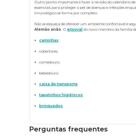
Outro ponto importante é fazer a revisão do calendário de 
essenciais para proteger o pet de doenças e infecções enqu
imunológico se forma por completo.
Não se esqueça de oferecer um ambiente confortável e seg
Alemão anão
. O
enxoval
do novo membro da família de
caminhas
;
cobertores;
comedouro;
bebedouro;
caixa de transporte
;
tapetinhos higiênicos
;
brinquedos
.
Perguntas frequentes