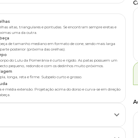
C
considerado um misto de cão de companhia e de guarda. O fato de
 de estimação para as crianças.
 raça
Lulu da Pomerânia
são muito saudáveis. Porém, alguns
 vida. Além dos cuidados com alimentação, higiene e vacinas, o
elhas
muns em pets de raças pequenas.
lhas altas, triangulares e pontudas. Se encontram sempre eretas e
óximas uma da outra.
beça
beça de tamanho mediano em formato de cone, sendo mais larga
parte posterior (próxima das orelhas).
rpo
orpo do Lulu da Pomerânia é curto e rígido. As patas possuem um
ecto pequeno, redondo e com os dedinhos muito próximos.
lagem
la, longa, reta e firme. Subpelo curto e grosso.
uda
a e média extensão. Projetação acima do dorso e curva-se em direção
abeça.
A
fase da vida do pet. A partir do primeiro ano de vida, o animal