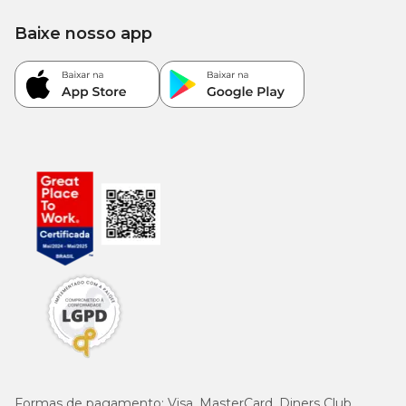
Energia Metabolizável
-
3.794 kcal/kg
Baixe nosso app
Enriquecimento mínimo por kg
Ácido fólico: 1,50mg, Ácido pantotênico: 21,32mg, Biotina:
0,10mg, Cobre: 8,30mg, Colina: 1.900,00mg, Ferro: 52,12mg,
Iodo: 1,50mg, Manganês: 8,30mg, Niacina: 24,57mg, Selênio:
0,20mg, Vitamina A: 9.126,00 UI, Vitamina B1: 3,25mg, Vitamina
B12: 50,31mcg, Vitamina B2: 8,97mg, Vitamina B6: 2,21mg,
Vitamina C: 150,00mg, Vitamina D3: 830,70 UI, Vitamina E:
300,00 UI, Vitamina K3: 0,56mg, Zinco: 125,00mg.
Guia para troca de ração
Caso haja necessidade em inserir uma nova ração para seu pet, é
importante que a troca seja gradual e crescente. Para garantir
uma perfeita adaptação e aceitação, você pode seguir a sugestão
abaixo ou conforme orientação do médico-veterinário:
Formas de pagamento:
Visa, MasterCard, Diners Club,