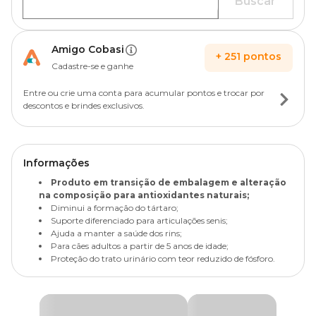
Buscar
Amigo Cobasi
+
251
pontos
Cadastre-se e ganhe
Entre ou crie uma conta para acumular pontos e trocar por
descontos e brindes exclusivos.
Informações
Produto em transição de embalagem e alteração
na composição para antioxidantes naturais;
Diminui a formação do tártaro;
Suporte diferenciado para articulações senis;
Ajuda a manter a saúde dos rins;
Para cães adultos a partir de 5 anos de idade;
Proteção do trato urinário com teor reduzido de fósforo.