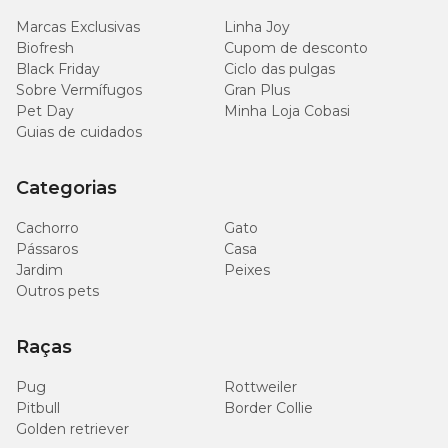
Marcas Exclusivas
Linha Joy
Potássio (mín.)
0,58%
5.800mg/kg
Biofresh
Cupom de desconto
Black Friday
Ciclo das pulgas
Sobre Vermífugos
Gran Plus
Ômega 6 (mín.)
2,00%
20g/kg
Pet Day
Minha Loja Cobasi
Guias de cuidados
EPA + DHA (mín.)
0,40%
4.000mg/kg
Categorias
Taurina (mín.)
0,12%
1.200mg/kg
Cachorro
Gato
Beta-glucanas (mín)
0,10%
1.000mg/kg
Pássaros
Casa
Jardim
Peixes
Outros pets
Mananoligossacarídeos
0,036%
360mg/kg
(mín)
Raças
Sulfato de Condroitina
-
100mg/kg
Pug
Rottweiler
Pitbull
Border Collie
Sulfato de Glicosamina
-
600mg/kg
Golden retriever