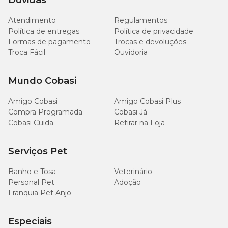
Dúvidas
Atendimento
Regulamentos
Umidade (máx.)
10,00%
100g/kg
Política de entregas
Política de privacidade
Formas de pagamento
Trocas e devoluções
Proteína Bruta (mín.)
26,00%
260g/kg
Troca Fácil
Ouvidoria
Extrato Etéreo (mín.)
13,00%
130g/kg
Mundo Cobasi
Matéria Mineral (máx.)
7,80%
78g/kg
Amigo Cobasi
Amigo Cobasi Plus
Compra Programada
Cobasi Já
Cobasi Cuida
Retirar na Loja
Matéria Fibrosa (máx.)
4,50%
45g/kg
Serviços Pet
Cálcio (máx.)
1,50%
15mg/kg
Banho e Tosa
Veterinário
Cálcio (mín.)
0,80%
8.000mg/kg
Personal Pet
Adoção
Franquia Pet Anjo
Fósforo (mín.)
0,50%
5.000mg/kg
Especiais
Sódio (mín.)
0,20%
2.000mg/kg